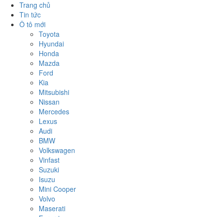
Trang chủ
Tin tức
Ô tô mới
Toyota
Hyundai
Honda
Mazda
Ford
Kia
Mitsubishi
Nissan
Mercedes
Lexus
Audi
BMW
Volkswagen
Vinfast
Suzuki
Isuzu
Mini Cooper
Volvo
Maserati