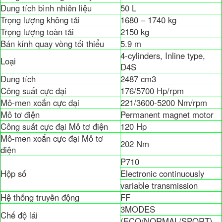
Dung tích bình nhiên liệu
50 L
Trọng lượng không tải
1680 – 1740 kg
Trọng lượng toàn tải
2150 kg
Bán kính quay vòng tối thiểu
5.9 m
4-cylinders, Inline type,
Loại
D4S
Dung tích
2487 cm3
Công suất cực đại
176/5700 Hp/rpm
Mô-men xoắn cực đại
221/3600-5200 Nm/rpm
Mô tơ điện
Permanent magnet motor
Công suất cực đại Mô tơ điện
120 Hp
Mô-men xoắn cực đại Mô tơ
202 Nm
điện
P710
Hộp số
Electronic continuously
variable transmission
Hệ thống truyền động
FF
3MODES
Chế độ lái
(ECO/NORMAL/SPORT)