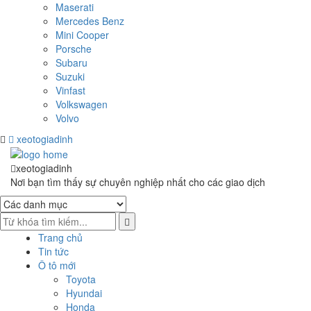
Maserati
Mercedes Benz
Mini Cooper
Porsche
Subaru
Suzuki
Vinfast
Volkswagen
Volvo
xeotogiadinh
.com
Skip
Skip
to
to
xeotogiadinh
.com
navigation
content
Nơi bạn tìm thấy sự chuyên nghiệp nhất cho các giao dịch
Trang chủ
Tin tức
Ô tô mới
Toyota
Hyundai
Honda