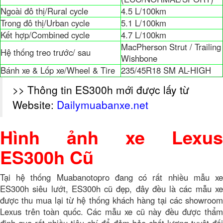
Ngoài đô thị/Rural cycle
4.5 L/100km
Trong đô thị/Urban cycle
5.1 L/100km
Kết hợp/Combined cycle
4.7 L/100km
MacPherson Strut / Trailing
Hệ thống treo trước/ sau
Wishbone
Bánh xe & Lốp xe/Wheel & Tire
235/45R18 SM AL-HIGH
>> Thông tin ES300h mới được lấy từ
Website:
Dailymuabanxe.net
Hình ảnh xe Lexus
ES300h Cũ
Tại hệ thống Muabanotopro đang có rất nhiều mẫu xe
ES300h siêu lướt, ES300h cũ đẹp, đây đều là các mẫu xe
được thu mua lại từ hệ thống khách hàng tại các showroom
Lexus trên toàn quốc. Các mẫu xe cũ này đều được thẩm