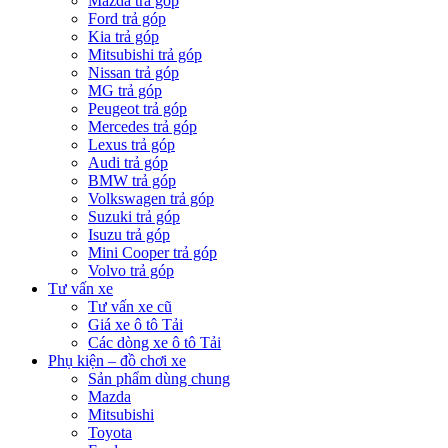
Mazda trả góp
Ford trả góp
Kia trả góp
Mitsubishi trả góp
Nissan trả góp
MG trả góp
Peugeot trả góp
Mercedes trả góp
Lexus trả góp
Audi trả góp
BMW trả góp
Volkswagen trả góp
Suzuki trả góp
Isuzu trả góp
Mini Cooper trả góp
Volvo trả góp
Tư vấn xe
Tư vấn xe cũ
Giá xe ô tô Tải
Các dòng xe ô tô Tải
Phụ kiện – đồ chơi xe
Sản phẩm dùng chung
Mazda
Mitsubishi
Toyota