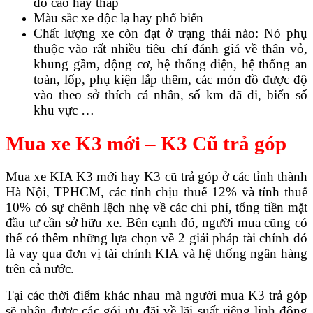
đó cao hay thấp
Màu sắc xe độc lạ hay phổ biến
Chất lượng xe còn đạt ở trạng thái nào: Nó phụ
thuộc vào rất nhiều tiêu chí đánh giá về thân vỏ,
khung gầm, động cơ, hệ thống điện, hệ thống an
toàn, lốp, phụ kiện lắp thêm, các món đồ được độ
vào theo sở thích cá nhân, số km đã đi, biển số
khu vực …
Mua xe K3 mới – K3 Cũ trả góp
Mua xe KIA K3 mới hay K3 cũ trả góp ở các tỉnh thành
Hà Nội, TPHCM, các tỉnh chịu thuế 12% và tỉnh thuế
10% có sự chênh lệch nhẹ về các chi phí, tổng tiền mặt
đầu tư cần sở hữu xe. Bên cạnh đó, người mua cũng có
thể có thêm những lựa chọn về 2 giải pháp tài chính đó
là vay qua đơn vị tài chính KIA và hệ thống ngân hàng
trên cả nước.
Tại các thời điểm khác nhau mà người mua K3 trả góp
sẽ nhận được các gói ưu đãi về lãi suất riêng linh động