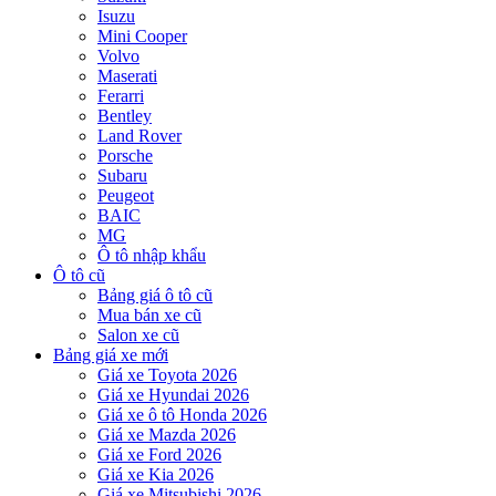
Isuzu
Mini Cooper
Volvo
Maserati
Ferarri
Bentley
Land Rover
Porsche
Subaru
Peugeot
BAIC
MG
Ô tô nhập khẩu
Ô tô cũ
Bảng giá ô tô cũ
Mua bán xe cũ
Salon xe cũ
Bảng giá xe mới
Giá xe Toyota 2026
Giá xe Hyundai 2026
Giá xe ô tô Honda 2026
Giá xe Mazda 2026
Giá xe Ford 2026
Giá xe Kia 2026
Giá xe Mitsubishi 2026