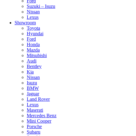
Ford
Suzuki – Isuzu
Nissan
Lexus
Showroom
Toyota
Hyundai
Ford
Honda
Mazda
Mitsubishi
Audi
Bentley
Kia
Nissan
Isuzu
BMW
Jaguar
Land Rover
Lexus
Maserati
Mercedes Benz
Mini Cooper
Porsche
Subaru