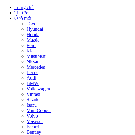
Trang chủ
Tin tức
Ô tô mới
Toyota
Hyundai
Honda
Mazda
Ford
Kia
Mitsubishi
Nissan
Mercedes
Lexus
Audi
BMW
Volkswagen
Vinfast
Suzuki
Isuzu
Mini Cooper
Volvo
Maserati
Ferarri
Bentley