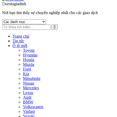
to
to
xeotogiadinh
.com
navigation
content
Nơi bạn tìm thấy sự chuyên nghiệp nhất cho các giao dịch
Trang chủ
Tin tức
Ô tô mới
Toyota
Hyundai
Honda
Mazda
Ford
Kia
Mitsubishi
Nissan
Mercedes
Lexus
Audi
BMW
Volkswagen
Vinfast
Suzuki