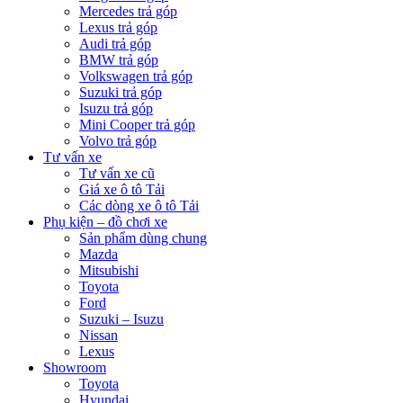
Mercedes trả góp
Lexus trả góp
Audi trả góp
BMW trả góp
Volkswagen trả góp
Suzuki trả góp
Isuzu trả góp
Mini Cooper trả góp
Volvo trả góp
Tư vấn xe
Tư vấn xe cũ
Giá xe ô tô Tải
Các dòng xe ô tô Tải
Phụ kiện – đồ chơi xe
Sản phẩm dùng chung
Mazda
Mitsubishi
Toyota
Ford
Suzuki – Isuzu
Nissan
Lexus
Showroom
Toyota
Hyundai