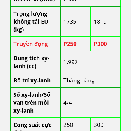
Trọng lượng
không tải EU
1735
1819
(kg)
Truyền động
P250
P300
Dung tích xy-
1.997
lanh (cc)
Bố trí xy-lanh
Thẳng hàng
Số xy-lanh/Số
van trên mỗi
4/4
xy-lanh
Công suất cực
250
300