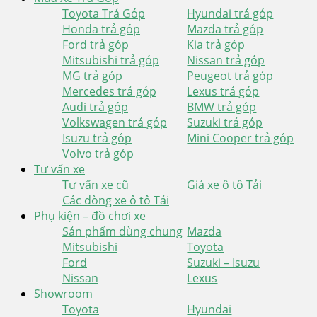
Toyota Trả Góp
Hyundai trả góp
Honda trả góp
Mazda trả góp
Ford trả góp
Kia trả góp
Mitsubishi trả góp
Nissan trả góp
MG trả góp
Peugeot trả góp
Mercedes trả góp
Lexus trả góp
Audi trả góp
BMW trả góp
Volkswagen trả góp
Suzuki trả góp
Isuzu trả góp
Mini Cooper trả góp
Volvo trả góp
Tư vấn xe
Tư vấn xe cũ
Giá xe ô tô Tải
Các dòng xe ô tô Tải
Phụ kiện – đồ chơi xe
Sản phẩm dùng chung
Mazda
Mitsubishi
Toyota
Ford
Suzuki – Isuzu
Nissan
Lexus
Showroom
Toyota
Hyundai