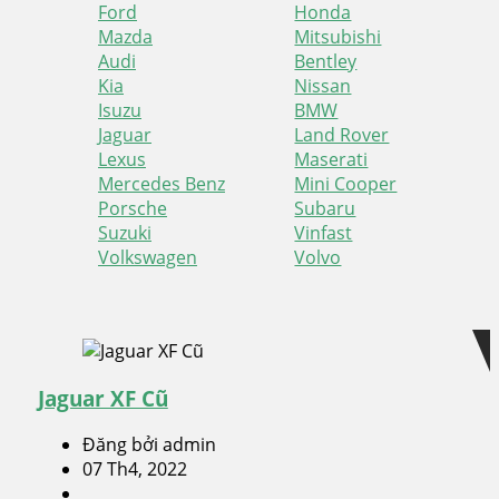
Ford
Honda
Mazda
Mitsubishi
Audi
Bentley
Kia
Nissan
Isuzu
BMW
Jaguar
Land Rover
Lexus
Maserati
Mercedes Benz
Mini Cooper
Porsche
Subaru
Suzuki
Vinfast
Volkswagen
Volvo
Skip
Skip
to
to
navigation
content
Jaguar XF Cũ
Đăng bởi admin
07 Th4, 2022