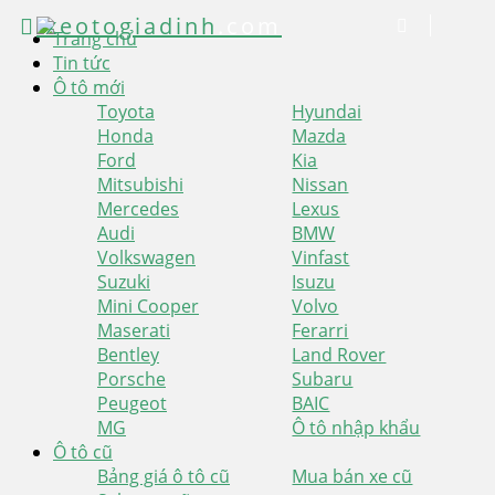
xeotogiadinh
.com
Trang chủ
Tin tức
Ô tô mới
Toyota
Hyundai
Honda
Mazda
Ford
Kia
Mitsubishi
Nissan
Mercedes
Lexus
Audi
BMW
Volkswagen
Vinfast
Suzuki
Isuzu
Mini Cooper
Volvo
Maserati
Ferarri
Bentley
Land Rover
Porsche
Subaru
Peugeot
BAIC
MG
Ô tô nhập khẩu
Ô tô cũ
Bảng giá ô tô cũ
Mua bán xe cũ