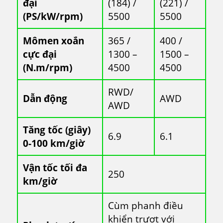
đại
(184) /
(221) /
(PS/kW/rpm)
5500
5500
Mômen xoắn
365 /
400 /
cực đại
1300 –
1500 –
(N.m/rpm)
4500
4500
RWD/
Dẫn động
AWD
AWD
Tăng tốc (giây)
6.9
6.1
0-100 km/giờ
Vận tốc tối đa
250
km/giờ
Cùm phanh điều
khiển trượt với