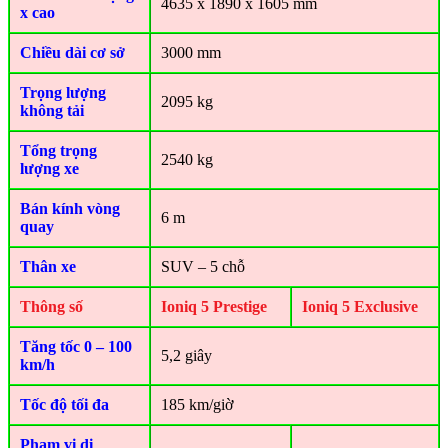
4635 x 1890 x 1605 mm
x cao
Chiều dài cơ sở
3000 mm
Trọng lượng
2095 kg
không tải
Tổng trọng
2540 kg
lượng xe
Bán kính vòng
6 m
quay
Thân xe
SUV – 5 chỗ
Thông số
Ioniq 5 Prestige
Ioniq 5 Exclusive
Tăng tốc 0 – 100
5,2 giây
km/h
Tốc độ tối đa
185 km/giờ
Phạm vi di