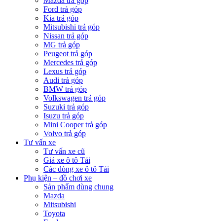
Mazda trả góp
Ford trả góp
Kia trả góp
Mitsubishi trả góp
Nissan trả góp
MG trả góp
Peugeot trả góp
Mercedes trả góp
Lexus trả góp
Audi trả góp
BMW trả góp
Volkswagen trả góp
Suzuki trả góp
Isuzu trả góp
Mini Cooper trả góp
Volvo trả góp
Tư vấn xe
Tư vấn xe cũ
Giá xe ô tô Tải
Các dòng xe ô tô Tải
Phụ kiện – đồ chơi xe
Sản phẩm dùng chung
Mazda
Mitsubishi
Toyota