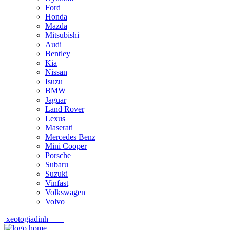
Ford
Honda
Mazda
Mitsubishi
Audi
Bentley
Kia
Nissan
Isuzu
BMW
Jaguar
Land Rover
Lexus
Maserati
Mercedes Benz
Mini Cooper
Porsche
Subaru
Suzuki
Vinfast
Volkswagen
Volvo
xeotogiadinh
.com
Skip
Skip