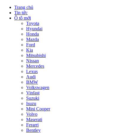
Trang chủ
Tin tức
Ô tô mới
Toyota
Hyundai
Honda
Mazda
Ford
Kia
Mitsubishi
Nissan
Mercedes
Lexus
Audi
BMW
Volkswagen
Vinfast
Suzuki
Isuzu
Mini Cooper
Volvo
Maserati
Ferarri
Bentley