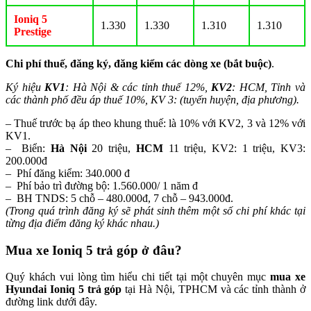
Ioniq 5
1.330
1.330
1.310
1.310
Prestige
Chi phí thuế, đăng ký, đăng kiểm các dòng xe (bắt buộc)
.
Ký hiệu
KV1
: Hà Nội & các tỉnh thuế 12%,
KV2
: HCM, Tỉnh và
các thành phố đều áp thuế 10%, KV 3: (tuyến huyện, địa phương).
– Thuế trước bạ áp theo khung thuế: là 10% với KV2, 3 và 12% với
KV1.
– Biển:
Hà Nội
20 triệu,
HCM
11 triệu, KV2: 1 triệu, KV3:
200.000đ
– Phí đăng kiểm: 340.000 đ
– Phí bảo trì đường bộ: 1.560.000/ 1 năm đ
– BH TNDS: 5 chỗ – 480.000đ, 7 chỗ – 943.000đ.
(Trong quá trình đăng ký sẽ phát sinh thêm một số chi phí khác tại
từng địa điểm đăng ký khác nhau.)
Mua xe Ioniq 5 trả góp ở đâu?
Quý khách vui lòng tìm hiểu chi tiết tại một chuyên mục
mua xe
Hyundai Ioniq 5 trả góp
tại Hà Nội, TPHCM và các tỉnh thành ở
đường link dưới đây.