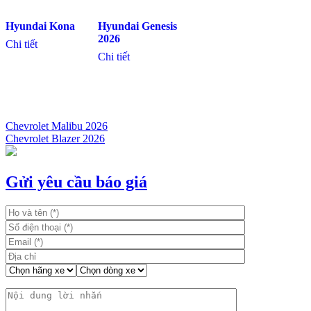
Hyundai Kona
Hyundai Genesis
2026
Chi tiết
Chi tiết
Chevrolet Malibu 2026
Chevrolet Blazer 2026
Điều
hướng
bài
Gửi yêu cầu báo giá
viết