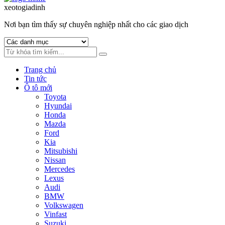
to
to
xeotogiadinh
.com
navigation
content
Nơi bạn tìm thấy sự chuyên nghiệp nhất cho các giao dịch
Trang chủ
Tin tức
Ô tô mới
Toyota
Hyundai
Honda
Mazda
Ford
Kia
Mitsubishi
Nissan
Mercedes
Lexus
Audi
BMW
Volkswagen
Vinfast
Suzuki