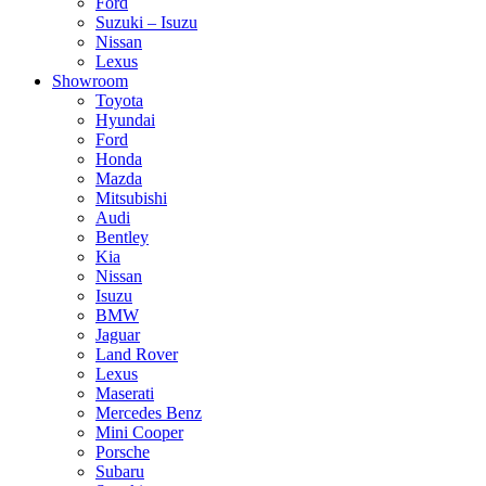
Ford
Suzuki – Isuzu
Nissan
Lexus
Showroom
Toyota
Hyundai
Ford
Honda
Mazda
Mitsubishi
Audi
Bentley
Kia
Nissan
Isuzu
BMW
Jaguar
Land Rover
Lexus
Maserati
Mercedes Benz
Mini Cooper
Porsche
Subaru