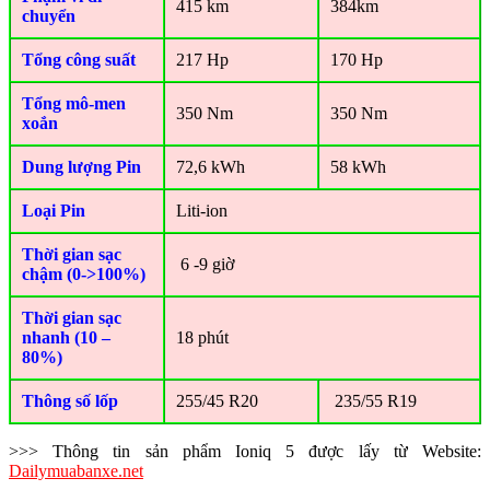
415 km
384km
chuyển
Tổng công suất
217 Hp
170 Hp
Tổng mô-men
350 Nm
350 Nm
xoắn
Dung lượng Pin
72,6 kWh
58 kWh
Loại Pin
Liti-ion
Thời gian sạc
6 -9 giờ
chậm (0->100%)
Thời gian sạc
nhanh (10 –
18 phút
80%)
Thông số lốp
255/45 R20
235/55 R19
>>> Thông tin sản phẩm Ioniq 5 được lấy từ Website:
Dailymuabanxe.net