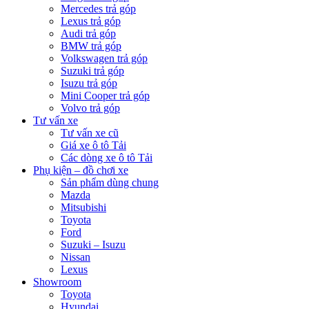
Mercedes trả góp
Lexus trả góp
Audi trả góp
BMW trả góp
Volkswagen trả góp
Suzuki trả góp
Isuzu trả góp
Mini Cooper trả góp
Volvo trả góp
Tư vấn xe
Tư vấn xe cũ
Giá xe ô tô Tải
Các dòng xe ô tô Tải
Phụ kiện – đồ chơi xe
Sản phẩm dùng chung
Mazda
Mitsubishi
Toyota
Ford
Suzuki – Isuzu
Nissan
Lexus
Showroom
Toyota
Hyundai