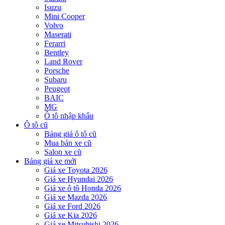
Isuzu
Mini Cooper
Volvo
Maserati
Ferarri
Bentley
Land Rover
Porsche
Subaru
Peugeot
BAIC
MG
Ô tô nhập khẩu
Ô tô cũ
Bảng giá ô tô cũ
Mua bán xe cũ
Salon xe cũ
Bảng giá xe mới
Giá xe Toyota 2026
Giá xe Hyundai 2026
Giá xe ô tô Honda 2026
Giá xe Mazda 2026
Giá xe Ford 2026
Giá xe Kia 2026
Giá xe Mitsubishi 2026