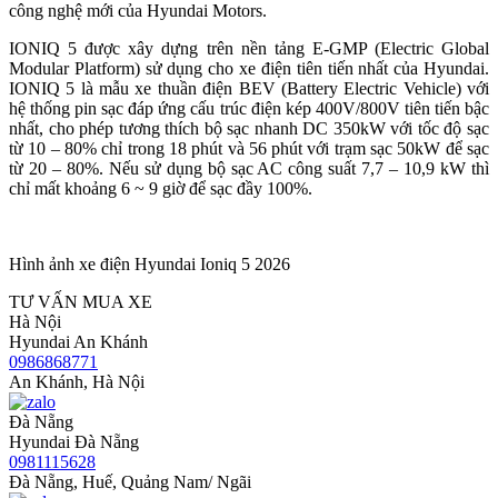
công nghệ mới của Hyundai Motors.
IONIQ 5 được xây dựng trên nền tảng E-GMP (Electric Global
Modular Platform) sử dụng cho xe điện tiên tiến nhất của Hyundai.
IONIQ 5 là mẫu xe thuần điện BEV (Battery Electric Vehicle) với
hệ thống pin sạc đáp ứng cấu trúc điện kép 400V/800V tiên tiến bậc
nhất, cho phép tương thích bộ sạc nhanh DC 350kW với tốc độ sạc
từ 10 – 80% chỉ trong 18 phút và 56 phút với trạm sạc 50kW để sạc
từ 20 – 80%. Nếu sử dụng bộ sạc AC công suất 7,7 – 10,9 kW thì
chỉ mất khoảng 6 ~ 9 giờ để sạc đầy 100%.
Hình ảnh xe điện Hyundai Ioniq 5 2026
TƯ VẤN MUA XE
Hà Nội
Hyundai An Khánh
0986868771
An Khánh, Hà Nội
Đà Nẵng
Hyundai Đà Nẵng
0981115628
Đà Nẵng, Huế, Quảng Nam/ Ngãi