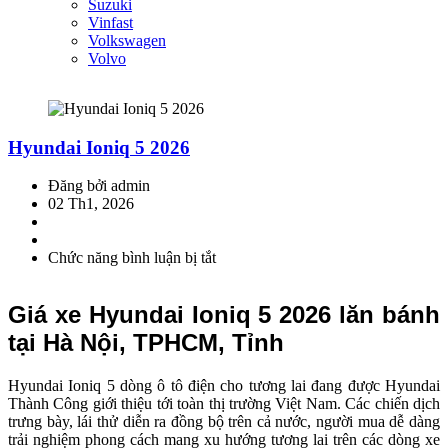
Suzuki
Vinfast
Volkswagen
Volvo
Hyundai Ioniq 5 2026
Đăng bởi admin
02 Th1, 2026
Chức năng bình luận bị tắt
ở
Hyundai
Ioniq
Giá xe Hyundai Ioniq 5 2026 lăn bánh
5
2026
tại Hà Nội, TPHCM, Tỉnh
Hyundai Ioniq 5 dòng ô tô điện cho tương lai đang được Hyundai
Thành Công giới thiệu tới toàn thị trường Việt Nam. Các chiến dịch
trưng bày, lái thử diễn ra đồng bộ trên cả nước, người mua dễ dàng
trải nghiệm phong cách mang xu hướng tương lai trên các dòng xe