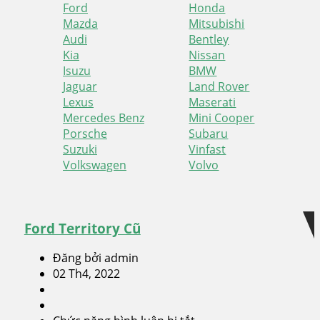
Ford
Honda
Mazda
Mitsubishi
Audi
Bentley
Kia
Nissan
Isuzu
BMW
Jaguar
Land Rover
Lexus
Maserati
Mercedes Benz
Mini Cooper
Porsche
Subaru
Suzuki
Vinfast
Volkswagen
Volvo
Skip
Skip
to
to
navigation
content
Ford Territory Cũ
Đăng bởi admin
02 Th4, 2022