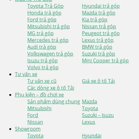
Toyota Trả Góp
Hyundai trả góp
Honda trả góp
Mazda trả góp
Ford trả góp
Kia trả góp
Mitsubishi trả góp
Nissan trả góp
MG trả góp
Peugeot trả góp
Mercedes trả góp
Lexus trả góp
Audi trả góp
BMW trả góp
Volkswagen trả góp
Suzuki trả góp
Isuzu trả góp
Mini Cooper trả góp
Volvo trả góp
Tư vấn xe
Tư vấn xe cũ
Giá xe ô tô Tải
Các dòng xe ô tô Tải
Phụ kiện – đồ chơi xe
Sản phẩm dùng chung
Mazda
Mitsubishi
Toyota
Ford
Suzuki – Isuzu
Nissan
Lexus
Showroom
Toyota
Hyundai