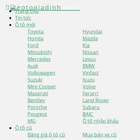
xeotogiadinh
.com
Trang chủ
Tin tức
Ô tô mới
Toyota
Hyundai
Honda
Mazda
Ford
Kia
Mitsubishi
Nissan
Mercedes
Lexus
Audi
BMW
Volkswagen
Vinfast
Suzuki
Isuzu
Mini Cooper
Volvo
Maserati
Ferarri
Bentley
Land Rover
Porsche
Subaru
Peugeot
BAIC
MG
Ô tô nhập khẩu
Ô tô cũ
Bảng giá ô tô cũ
Mua bán xe cũ