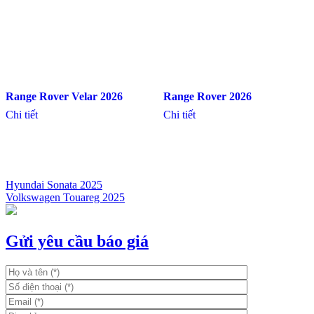
Hệ Thống Tư Vấn Xe
Nơi bạn tìm thấy sự chuyên nghiệp nhất cho các giao dịch
Mua xe trả góp
Các Hãng Xe
Giá Xe Ô Tô
Xe Toyota
Hệ thống tư vấn xe chuyên nghiệp nhất Việt Nam
L/Hệ Quảng Cáo - 0825597777
Mua Bán Xe Cũ - 0981115628