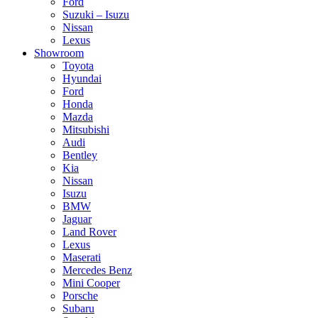
Ford
Suzuki – Isuzu
Nissan
Lexus
Showroom
Toyota
Hyundai
Ford
Honda
Mazda
Mitsubishi
Audi
Bentley
Kia
Nissan
Isuzu
BMW
Jaguar
Land Rover
Lexus
Maserati
Mercedes Benz
Mini Cooper
Porsche
Subaru