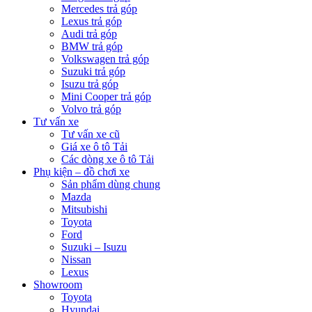
Mercedes trả góp
Lexus trả góp
Audi trả góp
BMW trả góp
Volkswagen trả góp
Suzuki trả góp
Isuzu trả góp
Mini Cooper trả góp
Volvo trả góp
Tư vấn xe
Tư vấn xe cũ
Giá xe ô tô Tải
Các dòng xe ô tô Tải
Phụ kiện – đồ chơi xe
Sản phẩm dùng chung
Mazda
Mitsubishi
Toyota
Ford
Suzuki – Isuzu
Nissan
Lexus
Showroom
Toyota
Hyundai