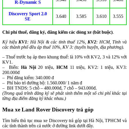
R-Dynamic S
Discovery Sport 2.0
3.640
3.585
3.610
3.555
SE
Chi phí thuế, đăng ký, đăng kiểm các dòng xe (bắt buộc)
.
Ký hiệu
KV1
: Hà Nội & các tỉnh thuế 12%,
KV2
: HCM, Tỉnh và
các thành phố đều áp thuế 10%, KV 3: (tuyến huyện, địa phương).
– Thuế trước bạ áp theo khung thuế: là 10% với KV2, 3 và 12% với
KV1.
– Biển:
Hà Nội
20 triệu,
HCM
11 triệu, KV2: 1 triệu, KV3:
200.000đ
– Phí đăng kiểm: 340.000 đ
– Phí bảo trì đường bộ: 1.560.000/ 1 năm đ
– BH TNDS: 5 chỗ – 480.000đ, 7 chỗ – 943.000đ.
(Trong quá trình đăng ký sẽ phát sinh thêm một số chi phí khác tại
từng địa điểm đăng ký khác nhau.)
Mua xe Land Rover Discovery trả góp
Tìm hiểu thủ tục mua xe Discovery trả góp tại Hà Nội, TPHCM và
các tỉnh thành trên cả nước ở đường link dưới đây.