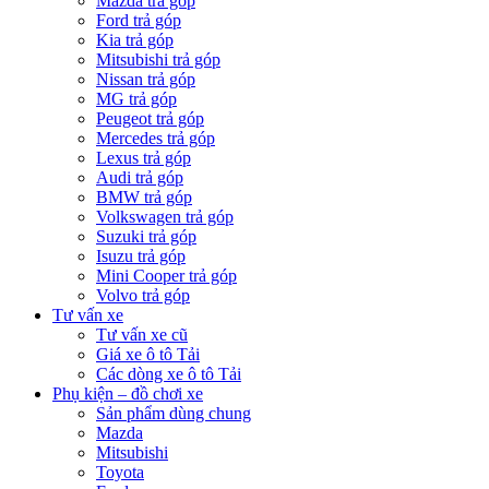
Mazda trả góp
Ford trả góp
Kia trả góp
Mitsubishi trả góp
Nissan trả góp
MG trả góp
Peugeot trả góp
Mercedes trả góp
Lexus trả góp
Audi trả góp
BMW trả góp
Volkswagen trả góp
Suzuki trả góp
Isuzu trả góp
Mini Cooper trả góp
Volvo trả góp
Tư vấn xe
Tư vấn xe cũ
Giá xe ô tô Tải
Các dòng xe ô tô Tải
Phụ kiện – đồ chơi xe
Sản phẩm dùng chung
Mazda
Mitsubishi
Toyota