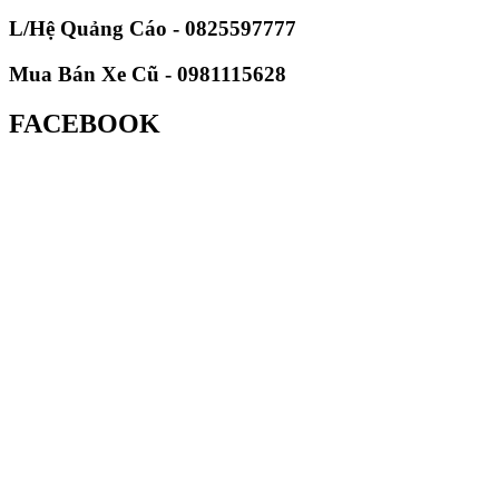
Đăng ký lái thử
X
Lái thử là bước rất quan trọng khi chọn mua xe.
Hãy gọi
0975 207 268
đặt lịch lái thử hoặc điền form bên dưới:
Lái thử xe hoàn toàn miễn phí.
Tư vấn kỹ thuật xe miễn phí.
Nhận giá đặc biệt khi mua xe.