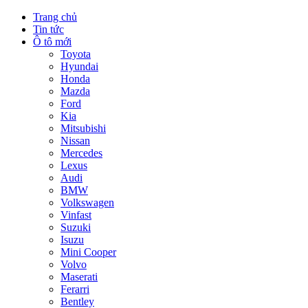
Trang chủ
Tin tức
Ô tô mới
Toyota
Hyundai
Honda
Mazda
Ford
Kia
Mitsubishi
Nissan
Mercedes
Lexus
Audi
BMW
Volkswagen
Vinfast
Suzuki
Isuzu
Mini Cooper
Volvo
Maserati
Ferarri
Bentley