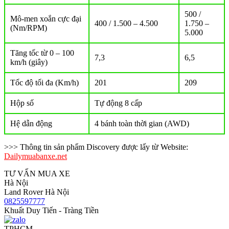
500 /
Mô-men xoắn cực đại
400 / 1.500 – 4.500
1.750 –
(Nm/RPM)
5.000
Tăng tốc từ 0 – 100
7,3
6,5
km/h (giây)
Tốc độ tối đa (Km/h)
201
209
Hộp số
Tự động 8 cấp
Hệ dẫn động
4 bánh toàn thời gian (AWD)
>>> Thông tin sản phẩm Discovery được lấy từ Website:
Dailymuabanxe.net
TƯ VẤN MUA XE
Hà Nội
Land Rover Hà Nội
0825597777
Khuất Duy Tiến - Tràng Tiền
TPHCM