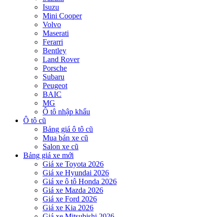
Isuzu
Mini Cooper
Volvo
Maserati
Ferarri
Bentley
Land Rover
Porsche
Subaru
Peugeot
BAIC
MG
Ô tô nhập khẩu
Ô tô cũ
Bảng giá ô tô cũ
Mua bán xe cũ
Salon xe cũ
Bảng giá xe mới
Giá xe Toyota 2026
Giá xe Hyundai 2026
Giá xe ô tô Honda 2026
Giá xe Mazda 2026
Giá xe Ford 2026
Giá xe Kia 2026
Giá xe Mitsubishi 2026