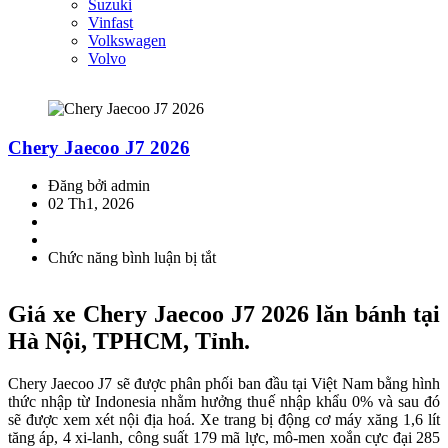
Suzuki
Vinfast
Volkswagen
Volvo
Chery Jaecoo J7 2026
Đăng bởi admin
02 Th1, 2026
Chức năng bình luận bị tắt
ở
Chery
Jaecoo
Giá xe Chery Jaecoo J7 2026 lăn bánh tại
J7
2026
Hà Nội, TPHCM, Tỉnh.
Chery Jaecoo J7 sẽ được phân phối ban đầu tại Việt Nam bằng hình
thức nhập từ Indonesia nhằm hưởng thuế nhập khẩu 0% và sau đó
sẽ được xem xét nội địa hoá. Xe trang bị động cơ máy xăng 1,6 lít
tăng áp, 4 xi-lanh, công suất 179 mã lực, mô-men xoắn cực đại 285