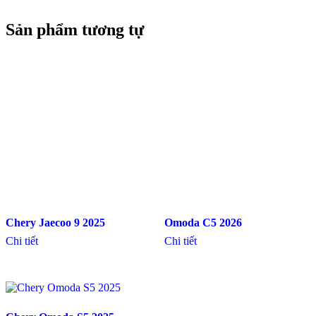
Sản phẩm tương tự
Chery Jaecoo 9 2025
Omoda C5 2026
Chi tiết
Chi tiết
Chery Omoda S5 2025
Chi tiết
Mercedes Benz GLE 450 4Matic 2026
Lexus LM500h 2026
Điều
hướng