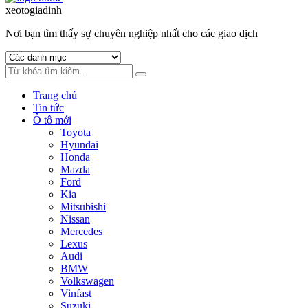
to
to
xeotogiadinh
.com
navigation
content
Nơi bạn tìm thấy sự chuyên nghiệp nhất cho các giao dịch
Trang chủ
Tin tức
Ô tô mới
Toyota
Hyundai
Honda
Mazda
Ford
Kia
Mitsubishi
Nissan
Mercedes
Lexus
Audi
BMW
Volkswagen
Vinfast
Suzuki