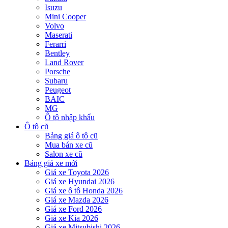
Isuzu
Mini Cooper
Volvo
Maserati
Ferarri
Bentley
Land Rover
Porsche
Subaru
Peugeot
BAIC
MG
Ô tô nhập khẩu
Ô tô cũ
Bảng giá ô tô cũ
Mua bán xe cũ
Salon xe cũ
Bảng giá xe mới
Giá xe Toyota 2026
Giá xe Hyundai 2026
Giá xe ô tô Honda 2026
Giá xe Mazda 2026
Giá xe Ford 2026
Giá xe Kia 2026
Giá xe Mitsubishi 2026