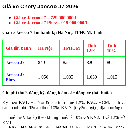
Giá xe Chery Jaecoo J7 2026
Giá xe Jaecoo J7 – 729.000.000đ
Giá xe Jaecoo J7 Phev – 919.000.000đ
Giá xe Jaecoo 7 lăn bánh tại Hà Nội, TPHCM, Tỉnh
Tỉnh
Tỉnh
Giá lăn bánh
Hà Nội
TPHCM
12%
10%
Jaecoo J7
840
825
820
805
Jaecoo J7
1.050
1.035
1.030
1.015
Phev
Chi phí thuế, đăng ký, đăng kiểm các dòng xe (bắt buộc)
.
Ký hiệu
KV1
: Hà Nội & các tỉnh thuế 12%,
KV2
: HCM, Tỉnh và
các thành phố đều áp thuế 10%, KV 3: (tuyến huyện, địa phương).
– Thuế trước bạ áp theo khung thuế: là 10% với KV2, 3 và 12% với
KV1.
– Biển:
Hà Nội
20 triệu,
HCM
11 triệu, KV2: 1 triệu, KV3: