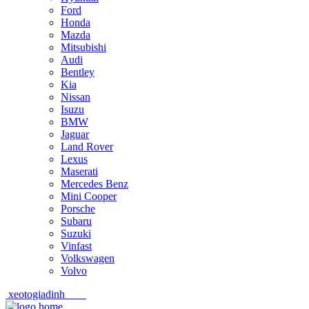
Ford
Honda
Mazda
Mitsubishi
Audi
Bentley
Kia
Nissan
Isuzu
BMW
Jaguar
Land Rover
Lexus
Maserati
Mercedes Benz
Mini Cooper
Porsche
Subaru
Suzuki
Vinfast
Volkswagen
Volvo
xeotogiadinh
.com
Skip
Skip