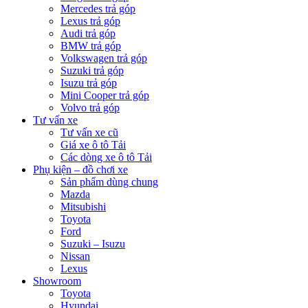
Mercedes trả góp
Lexus trả góp
Audi trả góp
BMW trả góp
Volkswagen trả góp
Suzuki trả góp
Isuzu trả góp
Mini Cooper trả góp
Volvo trả góp
Tư vấn xe
Tư vấn xe cũ
Giá xe ô tô Tải
Các dòng xe ô tô Tải
Phụ kiện – đồ chơi xe
Sản phẩm dùng chung
Mazda
Mitsubishi
Toyota
Ford
Suzuki – Isuzu
Nissan
Lexus
Showroom
Toyota
Hyundai