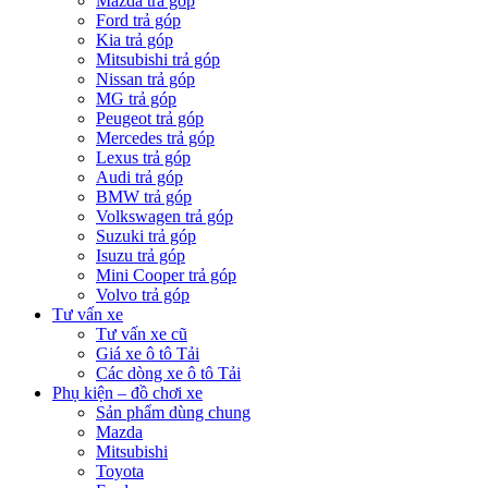
Mazda trả góp
Ford trả góp
Kia trả góp
Mitsubishi trả góp
Nissan trả góp
MG trả góp
Peugeot trả góp
Mercedes trả góp
Lexus trả góp
Audi trả góp
BMW trả góp
Volkswagen trả góp
Suzuki trả góp
Isuzu trả góp
Mini Cooper trả góp
Volvo trả góp
Tư vấn xe
Tư vấn xe cũ
Giá xe ô tô Tải
Các dòng xe ô tô Tải
Phụ kiện – đồ chơi xe
Sản phẩm dùng chung
Mazda
Mitsubishi
Toyota