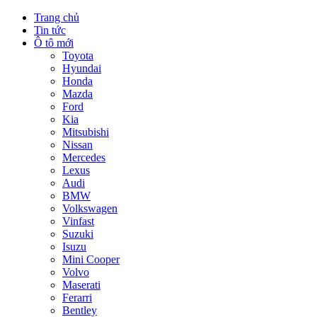
Trang chủ
Tin tức
Ô tô mới
Toyota
Hyundai
Honda
Mazda
Ford
Kia
Mitsubishi
Nissan
Mercedes
Lexus
Audi
BMW
Volkswagen
Vinfast
Suzuki
Isuzu
Mini Cooper
Volvo
Maserati
Ferarri
Bentley