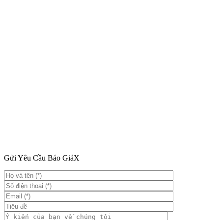
Gửi Yêu Cầu Báo Giá
X
Đăng ký lái thử
X