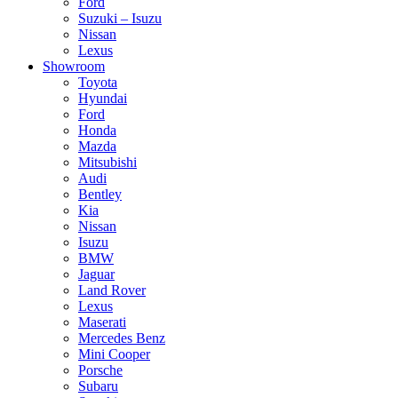
Ford
Suzuki – Isuzu
Nissan
Lexus
Showroom
Toyota
Hyundai
Ford
Honda
Mazda
Mitsubishi
Audi
Bentley
Kia
Nissan
Isuzu
BMW
Jaguar
Land Rover
Lexus
Maserati
Mercedes Benz
Mini Cooper
Porsche
Subaru