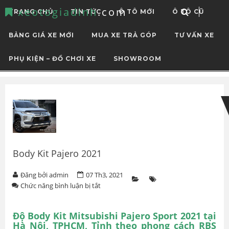
xeotogiadinh
.com
TRANG CHỦ
TIN TỨC
Ô TÔ MỚI
Ô TÔ CŨ
BẢNG GIÁ XE MỚI
MUA XE TRẢ GÓP
TƯ VẤN XE
PHỤ KIỆN – ĐỒ CHƠI XE
SHOWROOM
Skip
Skip
to
to
navigation
content
Body Kit Pajero 2021
Đăng bởi admin
07 Th3, 2021
ở
Chức năng bình luận bị tắt
Body
Kit
Pajero
Độ Body Kit Mitsubishi Pajero Sport 2021 tại
2021
Hà Nội, TPHCM, Tỉnh theo phong cách RBS