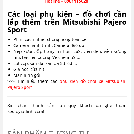
Hotline – 0981115628
Các loại phụ kiện – đồ chơi cần
lắp thêm trên Mitsubishi Pajero
Sport
Phim cách nhiệt chống nóng toàn xe
Camera hành trình, Camera 360 độ
Nẹp sườn, Ốp trang trí hõm cửa, viền đèn, viền sương
mù, bậc lên xuống, Vè che mưa …
Lót cốp, sàn da, sàn da 5d, 6d …
Giá nóc, cửa hít
Màn hình gối
>>> Tìm hiểu thêm các
phụ kiện đồ chơi xe Mitsubishi
Pajero Sport
Xin chân thành cảm ơn quý khách đã ghé thăm
xeotogiadinh.com!
SẢN PHẨM TƯƠNG TỰ