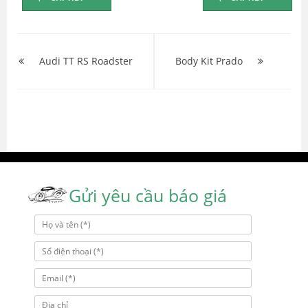
Điều
hướng
Audi TT RS Roadster
Body Kit Prado
bài
viết
Gửi yêu cầu báo giá