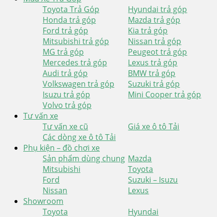
Toyota Trả Góp
Hyundai trả góp
Honda trả góp
Mazda trả góp
Ford trả góp
Kia trả góp
Mitsubishi trả góp
Nissan trả góp
MG trả góp
Peugeot trả góp
Mercedes trả góp
Lexus trả góp
Audi trả góp
BMW trả góp
Volkswagen trả góp
Suzuki trả góp
Isuzu trả góp
Mini Cooper trả góp
Volvo trả góp
Tư vấn xe
Tư vấn xe cũ
Giá xe ô tô Tải
Các dòng xe ô tô Tải
Phụ kiện – đồ chơi xe
Sản phẩm dùng chung
Mazda
Mitsubishi
Toyota
Ford
Suzuki – Isuzu
Nissan
Lexus
Showroom
Toyota
Hyundai