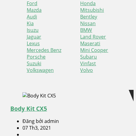
Ford
Honda
Mazda
Mitsubishi
Audi
Bentley
Kia
Nissan
Isuzu
BMW
Jaguar
Land Rover
Lexus
Maserati
Mercedes Benz
Mini Cooper
Porsche
Subaru
Suzuki
Vinfast
Volkswagen
Volvo
Skip
Skip
to
to
navigation
content
Body Kit CX5
Đăng bởi admin
07 Th3, 2021