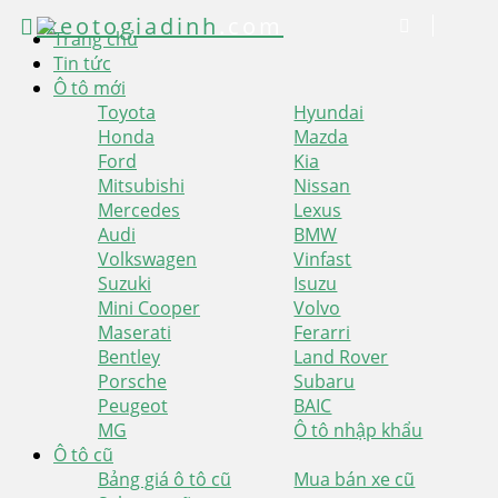
xeotogiadinh
.com
Trang chủ
Tin tức
Ô tô mới
Toyota
Hyundai
Honda
Mazda
Ford
Kia
Mitsubishi
Nissan
Mercedes
Lexus
Audi
BMW
Volkswagen
Vinfast
Suzuki
Isuzu
Mini Cooper
Volvo
Maserati
Ferarri
Bentley
Land Rover
Porsche
Subaru
Peugeot
BAIC
MG
Ô tô nhập khẩu
Ô tô cũ
Bảng giá ô tô cũ
Mua bán xe cũ