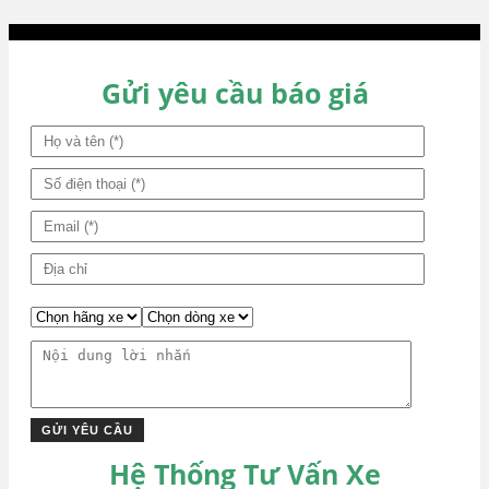
hướng
bài
viết
Gửi yêu cầu báo giá
Hệ Thống Tư Vấn Xe