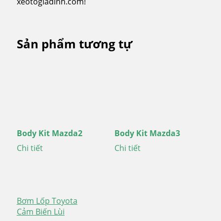
xeotogiadinh.com!
Sản phẩm tương tự
Body Kit Mazda2
Body Kit Mazda3
Chi tiết
Chi tiết
Bơm Lốp Toyota
Điều
Cảm Biến Lùi