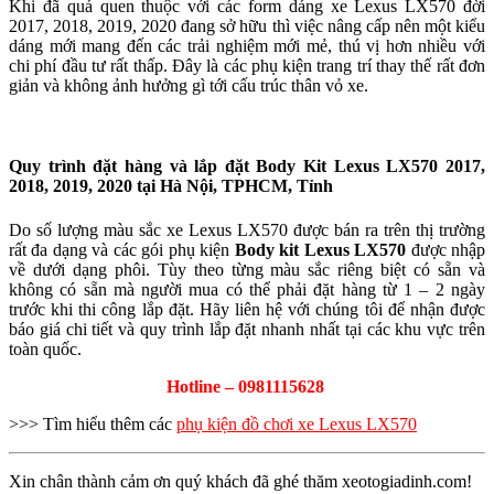
Khi đã quá quen thuộc với các form dáng xe Lexus LX570 đời
2017, 2018, 2019, 2020 đang sở hữu thì việc nâng cấp nên một kiểu
dáng mới mang đến các trải nghiệm mới mẻ, thú vị hơn nhiều với
chi phí đầu tư rất thấp. Đây là các phụ kiện trang trí thay thế rất đơn
giản và không ảnh hưởng gì tới cấu trúc thân vỏ xe.
Quy trình đặt hàng và lắp đặt Body Kit Lexus LX570 2017,
2018, 2019, 2020 tại Hà Nội, TPHCM, Tỉnh
Do số lượng màu sắc xe Lexus LX570 được bán ra trên thị trường
rất đa dạng và các gói phụ kiện
Body kit Lexus LX570
được nhập
về dưới dạng phôi. Tùy theo từng màu sắc riêng biệt có sẵn và
không có sẵn mà người mua có thể phải đặt hàng từ 1 – 2 ngày
trước khi thi công lắp đặt. Hãy liên hệ với chúng tôi để nhận được
báo giá chi tiết và quy trình lắp đặt nhanh nhất tại các khu vực trên
toàn quốc.
Hotline – 0981115628
>>> Tìm hiểu thêm các
phụ kiện đồ chơi xe Lexus LX570
Xin chân thành cảm ơn quý khách đã ghé thăm xeotogiadinh.com!