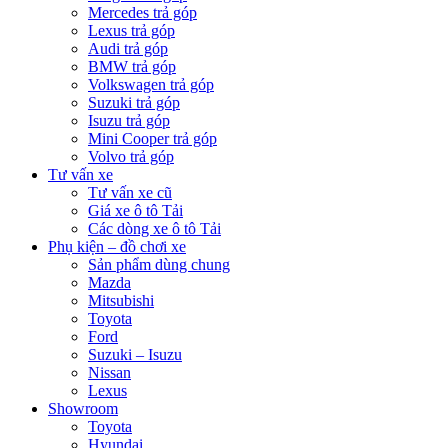
Mercedes trả góp
Lexus trả góp
Audi trả góp
BMW trả góp
Volkswagen trả góp
Suzuki trả góp
Isuzu trả góp
Mini Cooper trả góp
Volvo trả góp
Tư vấn xe
Tư vấn xe cũ
Giá xe ô tô Tải
Các dòng xe ô tô Tải
Phụ kiện – đồ chơi xe
Sản phẩm dùng chung
Mazda
Mitsubishi
Toyota
Ford
Suzuki – Isuzu
Nissan
Lexus
Showroom
Toyota
Hyundai