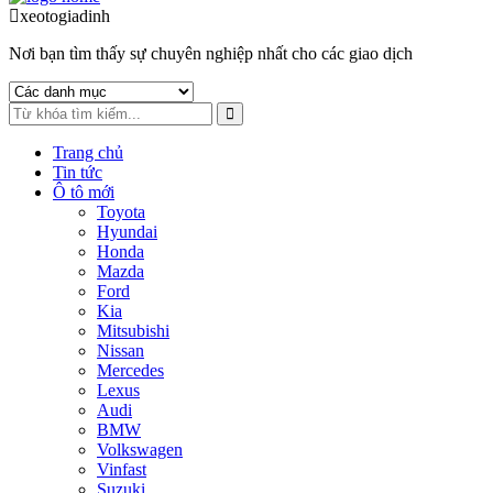
to
to
xeotogiadinh
.com
navigation
content
Nơi bạn tìm thấy sự chuyên nghiệp nhất cho các giao dịch
Trang chủ
Tin tức
Ô tô mới
Toyota
Hyundai
Honda
Mazda
Ford
Kia
Mitsubishi
Nissan
Mercedes
Lexus
Audi
BMW
Volkswagen
Vinfast
Suzuki