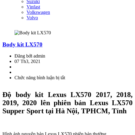
Suzuki
Vinfast
Volkswagen
Volvo
Body kit LX570
Đăng bởi admin
07 Th3, 2021
Chức năng bình luận bị tắt
ở
Body
kit
Độ body kit Lexus LX570 2017, 2018,
LX570
2019, 2020 lên phiên bản Lexus LX570
Supper Sport tại Hà Nội, TPHCM, Tỉnh
Hình ảnh nguyên bản Lexus LX570 phiên bản thường