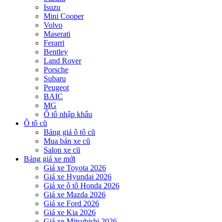
Isuzu
Mini Cooper
Volvo
Maserati
Ferarri
Bentley
Land Rover
Porsche
Subaru
Peugeot
BAIC
MG
Ô tô nhập khẩu
Ô tô cũ
Bảng giá ô tô cũ
Mua bán xe cũ
Salon xe cũ
Bảng giá xe mới
Giá xe Toyota 2026
Giá xe Hyundai 2026
Giá xe ô tô Honda 2026
Giá xe Mazda 2026
Giá xe Ford 2026
Giá xe Kia 2026
Giá xe Mitsubishi 2026