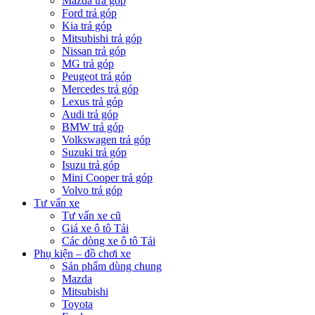
Mazda trả góp
Ford trả góp
Kia trả góp
Mitsubishi trả góp
Nissan trả góp
MG trả góp
Peugeot trả góp
Mercedes trả góp
Lexus trả góp
Audi trả góp
BMW trả góp
Volkswagen trả góp
Suzuki trả góp
Isuzu trả góp
Mini Cooper trả góp
Volvo trả góp
Tư vấn xe
Tư vấn xe cũ
Giá xe ô tô Tải
Các dòng xe ô tô Tải
Phụ kiện – đồ chơi xe
Sản phẩm dùng chung
Mazda
Mitsubishi
Toyota