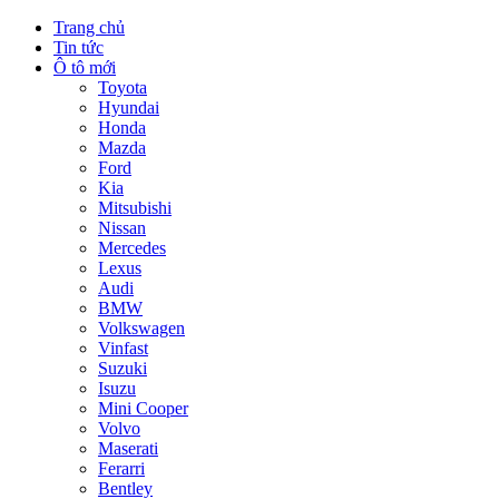
Trang chủ
Tin tức
Ô tô mới
Toyota
Hyundai
Honda
Mazda
Ford
Kia
Mitsubishi
Nissan
Mercedes
Lexus
Audi
BMW
Volkswagen
Vinfast
Suzuki
Isuzu
Mini Cooper
Volvo
Maserati
Ferarri
Bentley