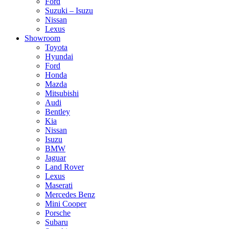
Ford
Suzuki – Isuzu
Nissan
Lexus
Showroom
Toyota
Hyundai
Ford
Honda
Mazda
Mitsubishi
Audi
Bentley
Kia
Nissan
Isuzu
BMW
Jaguar
Land Rover
Lexus
Maserati
Mercedes Benz
Mini Cooper
Porsche
Subaru