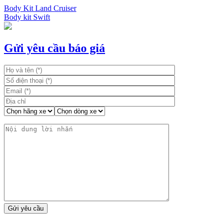
Body Kit Land Cruiser
Body kit Swift
Điều
hướng
bài
Gửi yêu cầu báo giá
viết