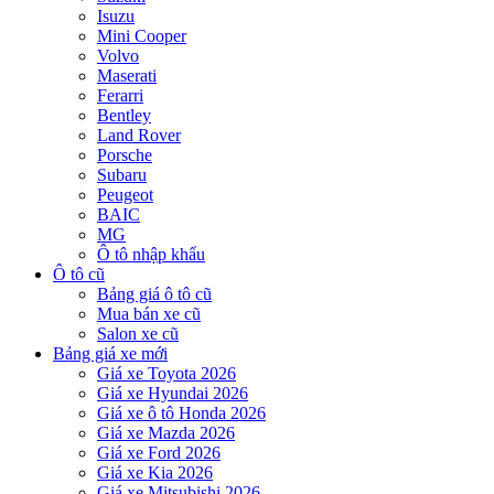
Isuzu
Mini Cooper
Volvo
Maserati
Ferarri
Bentley
Land Rover
Porsche
Subaru
Peugeot
BAIC
MG
Ô tô nhập khẩu
Ô tô cũ
Bảng giá ô tô cũ
Mua bán xe cũ
Salon xe cũ
Bảng giá xe mới
Giá xe Toyota 2026
Giá xe Hyundai 2026
Giá xe ô tô Honda 2026
Giá xe Mazda 2026
Giá xe Ford 2026
Giá xe Kia 2026
Giá xe Mitsubishi 2026