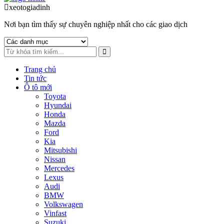
to
to
xeotogiadinh
.com
navigation
content
Nơi bạn tìm thấy sự chuyên nghiệp nhất cho các giao dịch
Trang chủ
Tin tức
Ô tô mới
Toyota
Hyundai
Honda
Mazda
Ford
Kia
Mitsubishi
Nissan
Mercedes
Lexus
Audi
BMW
Volkswagen
Vinfast
Suzuki