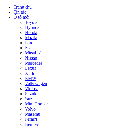
Trang chủ
Tin tức
Ô tô mới
Toyota
Hyundai
Honda
Mazda
Ford
Kia
Mitsubishi
Nissan
Mercedes
Lexus
Audi
BMW
Volkswagen
Vinfast
Suzuki
Isuzu
Mini Cooper
Volvo
Maserati
Ferarri
Bentley