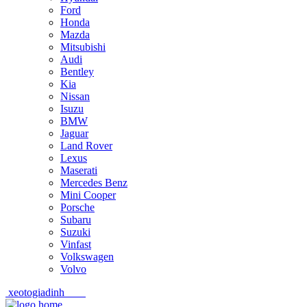
Ford
Honda
Mazda
Mitsubishi
Audi
Bentley
Kia
Nissan
Isuzu
BMW
Jaguar
Land Rover
Lexus
Maserati
Mercedes Benz
Mini Cooper
Porsche
Subaru
Suzuki
Vinfast
Volkswagen
Volvo
xeotogiadinh
.com
Skip
Skip