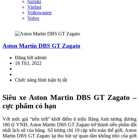
Suzuki
Vinfast
Volkswagen
Volvo
Aston Martin DBS GT Zagato
Đăng bởi admin
18 Th3, 2022
Chức năng bình luận bị tắt
ở
Aston
Martin
Siêu xe Aston Martin DBS GT Zagato –
DBS
GT
cực phẩm có hạn
Zagato
Với mức giá “trên trời” khởi điểm 6 triệu Bảng Anh tương đương
180 tỷ VNĐ, Aston Martin DBS GT Zagato trở thành siêu phẩm đắt
nhất lịch sử của hãng. Số lượng chỉ 19 cặp trên toàn thế giới, Aston
Martin DBS GT Zagato lại thu hút sự quan tâm không nhỏ của giới