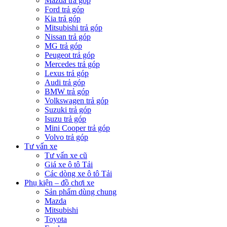
Mazda trả góp
Ford trả góp
Kia trả góp
Mitsubishi trả góp
Nissan trả góp
MG trả góp
Peugeot trả góp
Mercedes trả góp
Lexus trả góp
Audi trả góp
BMW trả góp
Volkswagen trả góp
Suzuki trả góp
Isuzu trả góp
Mini Cooper trả góp
Volvo trả góp
Tư vấn xe
Tư vấn xe cũ
Giá xe ô tô Tải
Các dòng xe ô tô Tải
Phụ kiện – đồ chơi xe
Sản phẩm dùng chung
Mazda
Mitsubishi
Toyota