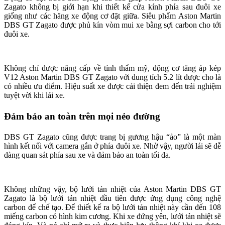
Zagato không bị giới hạn khi thiết kế cửa kính phía sau đuôi xe
giống như các hãng xe động cơ đặt giữa. Siêu phẩm Aston Martin
DBS GT Zagato được phủ kín vòm mui xe bằng sợi carbon cho tới
đuôi xe.
Không chỉ được nâng cấp về tính thẩm mỹ, động cơ tăng áp kép
V12 Aston Martin DBS GT Zagato với dung tích 5.2 lít được cho là
có nhiều ưu điểm. Hiệu suất xe được cải thiện đem đến trải nghiệm
tuyệt vời khi lái xe.
Đảm bảo an toàn trên mọi nẻo đường
DBS GT Zagato cũng được trang bị gương hậu “ảo” là một màn
hình kết nối với camera gắn ở phía đuôi xe. Nhờ vậy, người lái sẽ dễ
dàng quan sát phía sau xe và đảm bảo an toàn tối đa.
Không những vậy, bộ lưới tản nhiệt của Aston Martin DBS GT
Zagato là bộ lưới tản nhiệt đầu tiên được ứng dụng công nghệ
carbon để chế tạo. Để thiết kế ra bộ lưới tản nhiệt này cần đến 108
miếng carbon có hình kim cương. Khi xe đứng yên, lưới tản nhiệt sẽ