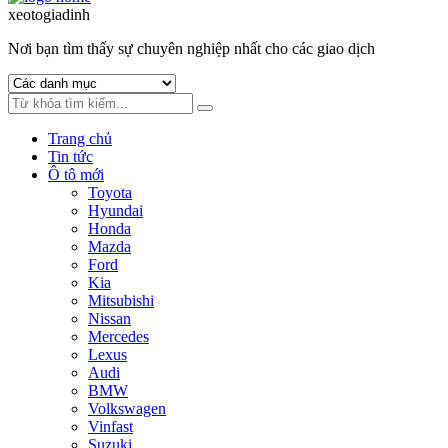
to
to
xeotogiadinh
.com
navigation
content
Nơi bạn tìm thấy sự chuyên nghiệp nhất cho các giao dịch
Trang chủ
Tin tức
Ô tô mới
Toyota
Hyundai
Honda
Mazda
Ford
Kia
Mitsubishi
Nissan
Mercedes
Lexus
Audi
BMW
Volkswagen
Vinfast
Suzuki