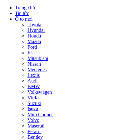
Trang chủ
Tin tức
Ô tô mới
Toyota
Hyundai
Honda
Mazda
Ford
Kia
Mitsubishi
Nissan
Mercedes
Lexus
Audi
BMW
Volkswagen
Vinfast
Suzuki
Isuzu
Mini Cooper
Volvo
Maserati
Ferarri
Bentley