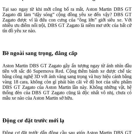
Tại sao ngay từ khi mới công bố ra mắt, Aston Martin DBS GT
Zagato đã làm “dậy sóng” cộng đồng yêu xe đến vậy? DBS GT
Zagato được ví là đứa con cưng của “ông lớn” giới siêu xe. Với
nhiều ưu điểm nổi trội, DBS GT Zagato là niềm mơ ước của bất cứ
tín đồ yêu xe nào.
Bề ngoài sang trọng, đẳng cấp
Aston Martin DBS GT Zagato gây ấn tượng ngay từ ánh nhìn đầu
tiên với sắc đỏ Supernova Red. Cộng thêm bánh xe được chế tác
bằng công nghệ 3D với ánh vàng sang trọng và huy hiệu cánh bằng
vàng 18 cara, không còn gì phải bàn cãi về độ hot của siêu phẩm
DBS GT Zagato của Aston Martin lần này. Không những vật, hệ
thống đèn của DBS GT Zagato cũng là độc nhất vô nhị, chưa có
mẫu xe nào của Aston Martin sở hữu.
Động cơ đặt trước mới lạ
Động cơ đặt trước dẫn động cầu sau giúp Aston Martin DBS GT