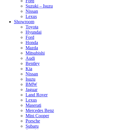
Ford
Suzuki – Isuzu
Nissan
Lexus
Showroom
Toyota
Hyundai
Ford
Honda
Mazda
Mitsubishi
Audi
Bentley
Kia
Nissan
Isuzu
BMW
Jaguar
Land Rover
Lexus
Maserati
Mercedes Benz
Mini Cooper
Porsche
Subaru