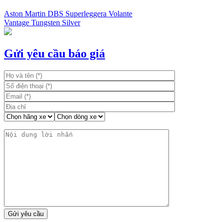
Aston Martin DBS Superleggera Volante
Vantage Tungsten Silver
Điều
hướng
bài
Gửi yêu cầu báo giá
viết