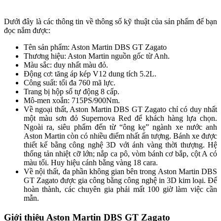
Dưới đây là các thông tin về thông số kỹ thuật của sản phẩm để bạn
đọc nắm được:
Tên sản phẩm: Aston Martin DBS GT Zagato
Thương hiệu: Aston Martin nguồn gốc từ Anh.
Màu sắc: duy nhất màu đỏ.
Động cơ: tăng áp kép V12 dung tích 5.2L.
Công suất: tối đa 760 mã lực.
Trang bị hộp số tự động 8 cấp.
Mô-men xoắn: 715PS/900Nm.
Về ngoại thất, Aston Martin DBS GT Zagato chỉ có duy nhất
một màu sơn đỏ Supernova Red để khách hàng lựa chọn.
Ngoài ra, siêu phẩm đến từ “ông kẹ” ngành xe nước anh
Aston Martin còn có nhiều điểm nhất ấn tượng. Bánh xe được
thiết kế bằng công nghệ 3D với ánh vàng thời thượng. Hệ
thống tản nhiệt cỡ lớn; nắp ca pô, vòm bánh cơ bắp, cột A có
màu tối. Huy hiệu cánh bằng vàng 18 cara.
Về nội thất, đa phần không gian bên trong Aston Martin DBS
GT Zagato được gia công bằng công nghệ in 3D kim loại. Để
hoàn thành, các chuyên gia phải mất 100 giờ làm việc cần
mẫn.
Giới thiệu Aston Martin DBS GT Zagato