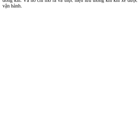
đóng kín. Và nó chỉ mở ra và thực hiện lưu thông khí khi xe được
vận hành.