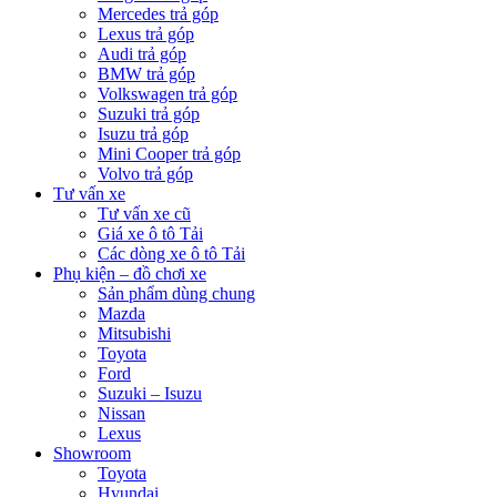
Mercedes trả góp
Lexus trả góp
Audi trả góp
BMW trả góp
Volkswagen trả góp
Suzuki trả góp
Isuzu trả góp
Mini Cooper trả góp
Volvo trả góp
Tư vấn xe
Tư vấn xe cũ
Giá xe ô tô Tải
Các dòng xe ô tô Tải
Phụ kiện – đồ chơi xe
Sản phẩm dùng chung
Mazda
Mitsubishi
Toyota
Ford
Suzuki – Isuzu
Nissan
Lexus
Showroom
Toyota
Hyundai