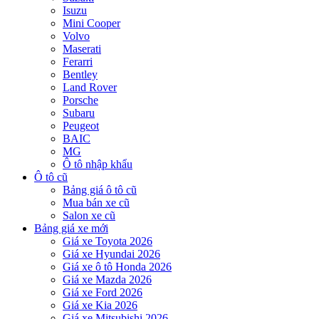
Isuzu
Mini Cooper
Volvo
Maserati
Ferarri
Bentley
Land Rover
Porsche
Subaru
Peugeot
BAIC
MG
Ô tô nhập khẩu
Ô tô cũ
Bảng giá ô tô cũ
Mua bán xe cũ
Salon xe cũ
Bảng giá xe mới
Giá xe Toyota 2026
Giá xe Hyundai 2026
Giá xe ô tô Honda 2026
Giá xe Mazda 2026
Giá xe Ford 2026
Giá xe Kia 2026
Giá xe Mitsubishi 2026