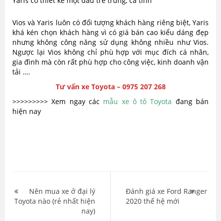
Yaris có thiết kế một đầu trẻ trung, cá tính
Vios và Yaris luôn có đối tượng khách hàng riêng biệt, Yaris
khá kén chọn khách hàng vì có giá bán cao kiểu dáng đẹp
nhưng không công năng sử dụng không nhiều như Vios.
Ngược lại Vios không chỉ phù hợp với mục đích cá nhân,
gia đình mà còn rất phù hợp cho công việc, kinh doanh vận
tải ….
Tư vấn xe Toyota – 0975 207 268
>>>>>>>>> Xem ngay các
mẫu xe ô tô Toyota
đang bán
hiện nay
Điều
hướng
Nên mua xe ở đại lý
Đánh giá xe Ford Ranger
Toyota nào (rẻ nhất hiện
2020 thế hệ mới
bài
nay)