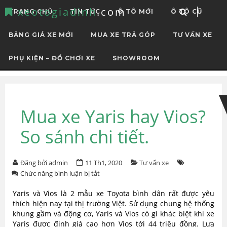
xeotogiadinh
.com
TRANG CHỦ
TIN TỨC
Ô TÔ MỚI
Ô TÔ CŨ
BẢNG GIÁ XE MỚI
MUA XE TRẢ GÓP
TƯ VẤN XE
PHỤ KIỆN – ĐỒ CHƠI XE
SHOWROOM
Skip
Skip
to
to
navigation
content
Mua xe Yaris hay Vios?
So sánh chi tiết.
Đăng bởi admin
11 Th1, 2020
Tư vấn xe
ở
Chức năng bình luận bị tắt
Mua
xe
Yaris và Vios là 2 mẫu xe Toyota bình dân rất được yêu
Yaris
thích hiện nay tại thị trường Việt. Sử dụng chung hệ thống
hay
khung gầm và động cơ, Yaris và Vios có gì khác biệt khi xe
Vios?
Yaris được định giá cao hơn Vios tới 44 triệu đồng. Lựa