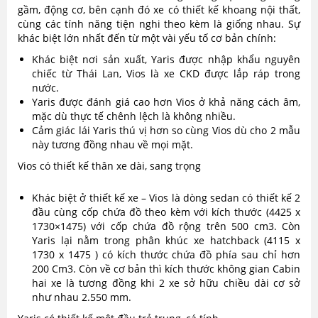
gầm, động cơ, bên cạnh đó xe có thiết kế khoang nội thất,
cùng các tính năng tiện nghi theo kèm là giống nhau. Sự
khác biệt lớn nhất đến từ một vài yếu tố cơ bản chính:
Khác biệt nơi sản xuất, Yaris được nhập khẩu nguyên
chiếc từ Thái Lan, Vios là xe CKD được lắp ráp trong
nước.
Yaris được đánh giá cao hơn Vios ở khả năng cách âm,
mặc dù thực tế chênh lệch là không nhiều.
Cảm giác lái Yaris thú vị hơn so cùng Vios dù cho 2 mẫu
này tương đồng nhau về mọi mặt.
Vios có thiết kế thân xe dài, sang trọng
Khác biệt ở thiết kế xe – Vios là dòng sedan có thiết kế 2
đầu cùng cốp chứa đồ theo kèm với kích thước (4425 x
1730×1475) với cốp chứa đồ rộng trên 500 cm3. Còn
Yaris lại nằm trong phân khúc xe hatchback (4115 x
1730 x 1475 ) có kích thước chứa đồ phía sau chỉ hơn
200 Cm3. Còn về cơ bản thì kích thước không gian Cabin
hai xe là tương đồng khi 2 xe sở hữu chiều dài cơ sở
như nhau 2.550 mm.