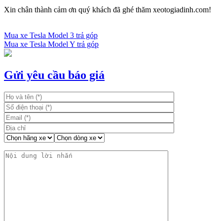
Xin chân thành cảm ơn quý khách đã ghé thăm xeotogiadinh.com!
Mua xe Tesla Model 3 trả góp
Mua xe Tesla Model Y trả góp
Điều
hướng
bài
Gửi yêu cầu báo giá
viết