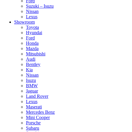
Ford
Suzuki – Isuzu
Nissan
Lexus
Showroom
Toyota
Hyundai
Ford
Honda
Mazda
Mitsubishi
Audi
Bentley
Kia
Nissan
Isuzu
BMW
Jaguar
Land Rover
Lexus
Maserati
Mercedes Benz
Mini Cooper
Porsche
Subaru