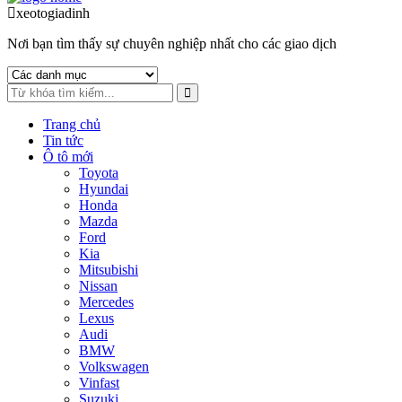
to
to
xeotogiadinh
.com
navigation
content
Nơi bạn tìm thấy sự chuyên nghiệp nhất cho các giao dịch
Trang chủ
Tin tức
Ô tô mới
Toyota
Hyundai
Honda
Mazda
Ford
Kia
Mitsubishi
Nissan
Mercedes
Lexus
Audi
BMW
Volkswagen
Vinfast
Suzuki