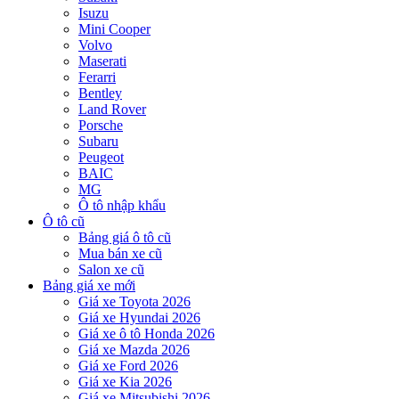
Isuzu
Mini Cooper
Volvo
Maserati
Ferarri
Bentley
Land Rover
Porsche
Subaru
Peugeot
BAIC
MG
Ô tô nhập khẩu
Ô tô cũ
Bảng giá ô tô cũ
Mua bán xe cũ
Salon xe cũ
Bảng giá xe mới
Giá xe Toyota 2026
Giá xe Hyundai 2026
Giá xe ô tô Honda 2026
Giá xe Mazda 2026
Giá xe Ford 2026
Giá xe Kia 2026
Giá xe Mitsubishi 2026