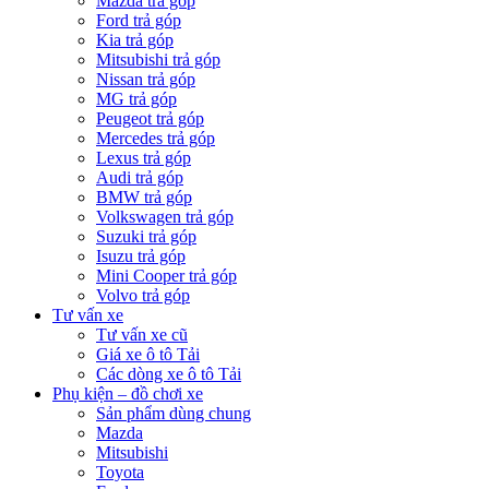
Mazda trả góp
Ford trả góp
Kia trả góp
Mitsubishi trả góp
Nissan trả góp
MG trả góp
Peugeot trả góp
Mercedes trả góp
Lexus trả góp
Audi trả góp
BMW trả góp
Volkswagen trả góp
Suzuki trả góp
Isuzu trả góp
Mini Cooper trả góp
Volvo trả góp
Tư vấn xe
Tư vấn xe cũ
Giá xe ô tô Tải
Các dòng xe ô tô Tải
Phụ kiện – đồ chơi xe
Sản phẩm dùng chung
Mazda
Mitsubishi
Toyota