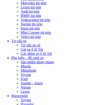
Mercedes trả góp
Lexus trả góp
Audi trả góp
BMW trả góp
Volkswagen trả góp
Suzuki trả góp
Isuzu trả góp
Mini Cooper trả góp
Volvo trả góp
Tư vấn xe
Tư vấn xe cũ
Giá xe ô tô Tải
Các dòng xe ô tô Tải
Phụ kiện – đồ chơi xe
Sản phẩm dùng chung
Mazda
Mitsubishi
Toyota
Ford
Suzuki – Isuzu
Nissan
Lexus
Showroom
Toyota
Hyundai