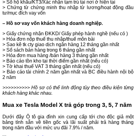
> Sổ hộ khẩu/KT3/Xác nhận tạm trú tại nơi ở hiện tại
> Chứng từ chứng minh thu nhập từ lương/hoạt động đầu
tư/mục đích vay vốn
– Hồ sơ vay vốn khách hàng doanh nghiệp.
> Giấy chứng nhận ĐKKD/ Giấy phép hành nghề (nếu có )
> Hóa đơn nộp thuế thu nhập/thuế môn bài
> Sao kê tk cty giao dịch ngân hàng 12 tháng gần nhất
> Sổ sách bán hàng trong 6 tháng gần nhất
> Hóa đơn mua hàng /bán hàng 3 tháng gần nhất
> Báo cáo tồn kho tại thời điểm gần nhất (nếu có)
> Tờ khai thuế VAT 3 tháng gần nhất (nếu có)
> Báo cáo tài chính 2 năm gần nhất và BC điều hành nội bộ
2 năm
>>>>>>>>>> Hồ sơ có thể linh động tùy theo điều kiện từng
khách hàng khác nhau.
Mua xe Tesla Model X trả góp trong 3, 5, 7 năm
Dưới đây Ô tô gia đình xin cung cấp tới cho độc giả một
bảng tính sẵn về tiền gốc và lãi suất phải trả hàng tháng
trong năm đầu với mức ưu đãi 7.9% / năm.