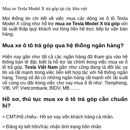
Mua xe Tesla Model X trả góp tại các khu vực
Mọi thông tin chi tiết về việc mua các dòng xe ô tô Tesla
Model X cũng như hỗ trợ
mua xe Tesla Model X trả góp
với
lãi suất thấp quý khách vui lòng liên hệ trực tiếp tư vấn bán
hàng.
Mua xe ô tô trả góp qua hệ thống ngân hàng?
Hiện nay gần như tất cả các ngân hàng đã tham gia vào hệ
thống bán lẻ đặc biệt là hỗ trợ tài chính trong việc mua xe ô
tô trả góp.
Tesla Việt Nam
gần như cũng đang là đối tác uy
tín và rất mạnh trong việc liên kết hợp tác với hệ thống ngân
hàng. Trong số đó có những ngân hàng rất mạnh với lãi suất
vô cùng ưu đãi trong việc cho vay mua ô tô như: Tienphong,
VIB, VP, Vietcombank, BIDV, MB…….
Hồ sơ, thủ tục mua xe ô tô trả góp cần chuẩn
bị?
> CMT/Hộ chiếu– Hồ sơ vay vốn khách hàng cá nhân.
> Đăng ký kết hôn/Xác nhận tình trạng hôn nhân