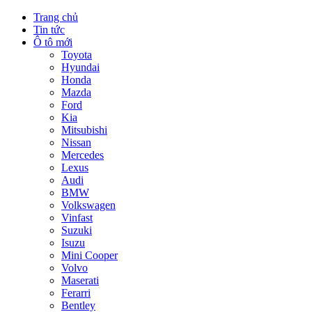
Trang chủ
Tin tức
Ô tô mới
Toyota
Hyundai
Honda
Mazda
Ford
Kia
Mitsubishi
Nissan
Mercedes
Lexus
Audi
BMW
Volkswagen
Vinfast
Suzuki
Isuzu
Mini Cooper
Volvo
Maserati
Ferarri
Bentley