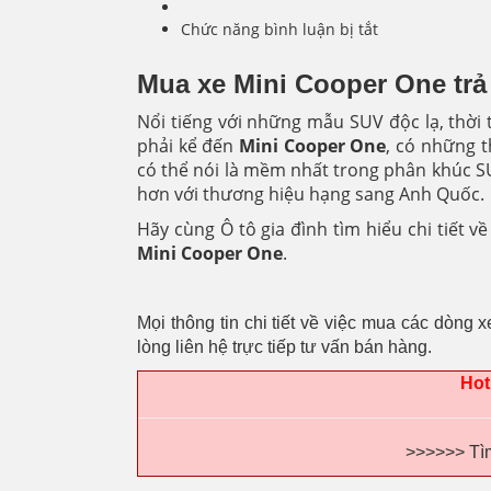
Chức năng bình luận bị tắt
ở
Mua
xe
Mua xe Mini Cooper One trả 
Mini
Cooper
Nổi tiếng với những mẫu SUV độc lạ, thời
One
phải kể đến
Mini Cooper One
, có những t
trả
có thể nói là mềm nhất trong phân khúc SU
góp
hơn với thương hiệu hạng sang Anh Quốc.
tại
Hà
Hãy cùng Ô tô gia đình tìm hiểu chi tiết v
Nội,
Mini Cooper One
.
TPHCM,
Tỉnh
Mọi thông tin chi tiết về việc mua các dòng x
lòng liên hệ trực tiếp tư vấn bán hàng.
Hot
>>>>>> Tì