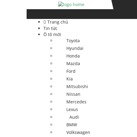
Skip
Skip
to
to
navigation
content
Trang chủ
Tin tức
Ô tô mới
Toyota
Hyundai
Honda
Mazda
Ford
Kia
Mitsubishi
Nissan
Mercedes
Lexus
Audi
BMW
Volkswagen