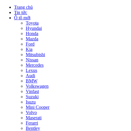
Trang chủ
Tin tức
Ô tô mới
Toyota
Hyundai
Honda
Mazda
Ford
Kia
Mitsubishi
Nissan
Mercedes
Lexus
Audi
BMW
Volkswagen
Vinfast
Suzuki
Isuzu
Mini Cooper
Volvo
Maserati
Ferarri
Bentley