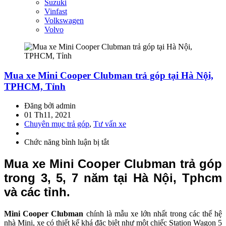
Suzuki
Vinfast
Volkswagen
Volvo
Mua xe Mini Cooper Clubman trả góp tại Hà Nội,
TPHCM, Tỉnh
Đăng bởi admin
01 Th11, 2021
Chuyên mục trả góp
,
Tư vấn xe
Chức năng bình luận bị tắt
ở
Mua
xe
Mua xe Mini Cooper Clubman trả góp
Mini
trong 3, 5, 7 năm tại Hà Nội, Tphcm
Cooper
Clubman
và các tỉnh.
trả
góp
Mini Cooper Clubman
chính là mẫu xe lớn nhất trong các thế hệ
tại
nhà Mini, xe có thiết kế khá đặc biệt như một chiếc Station Wagon 5
Hà