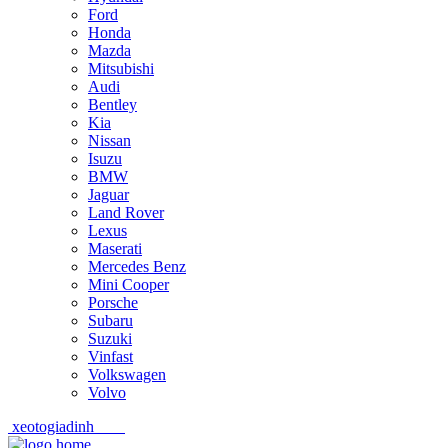
Ford
Honda
Mazda
Mitsubishi
Audi
Bentley
Kia
Nissan
Isuzu
BMW
Jaguar
Land Rover
Lexus
Maserati
Mercedes Benz
Mini Cooper
Porsche
Subaru
Suzuki
Vinfast
Volkswagen
Volvo
xeotogiadinh
.com
Skip
Skip