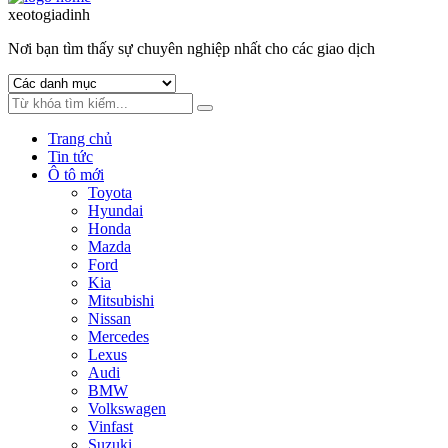
to
to
xeotogiadinh
.com
navigation
content
Nơi bạn tìm thấy sự chuyên nghiệp nhất cho các giao dịch
Trang chủ
Tin tức
Ô tô mới
Toyota
Hyundai
Honda
Mazda
Ford
Kia
Mitsubishi
Nissan
Mercedes
Lexus
Audi
BMW
Volkswagen
Vinfast
Suzuki