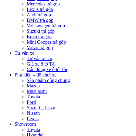
Mercedes trả góp
Lexus trả góp
Audi trả góp
BMW trả góp
Volkswagen trả góp
Suzuki trả góp
Isuzu trả góp
Mini Cooper trả góp
Volvo trả góp
Tư vấn xe
Tư vấn xe cũ
Giá xe ô tô Tải
Các dòng xe ô tô Tải
Phụ kiện – đồ chơi xe
Sản phẩm dùng chung
Mazda
Mitsubishi
Toyota
Ford
Suzuki – Isuzu
Nissan
Lexus
Showroom
Toyota
Hyundai