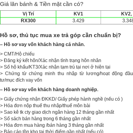
Giá lăn bánh & Tiền mặt cần có?
Vị Trí
KV1
KV2,
RX300
3.429
3.34
Hồ sơ, thủ tục mua xe
trả góp cần chuẩn bị?
– Hồ sơ vay vốn khách hàng cá nhân.
> CMT/Hộ chiếu
> Đăng ký kết hôn/Xác nhận tình trạng hôn nhân
> Sổ hộ khẩu/KT3/Xác nhận tạm trú tại nơi ở hiện tại
> Chứng từ chứng minh thu nhập từ lương/hoạt động đầu
tư/mục đích vay vốn
– Hồ sơ vay vốn khách hàng doanh nghiệp.
> Giấy chứng nhận ĐKKD/ Giấy phép hành nghề (nếu có )
> Hóa đơn nộp thuế thu nhập/thuế môn bài
> Sao kê tk cty giao dịch ngân hàng 12 tháng gần nhất
> Sổ sách bán hàng trong 6 tháng gần nhất
> Hóa đơn mua hàng /bán hàng 3 tháng gần nhất
> Báo cáo tồn kho tại thời điểm gần nhất (nếu có)