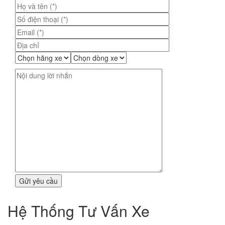
viết
Hệ Thống Tư Vấn Xe