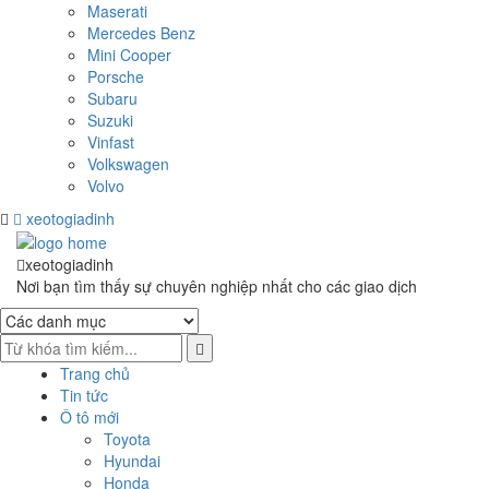
Maserati
Mercedes Benz
Mini Cooper
Porsche
Subaru
Suzuki
Vinfast
Volkswagen
Volvo
xeotogiadinh
.com
Skip
Skip
to
to
xeotogiadinh
.com
navigation
content
Nơi bạn tìm thấy sự chuyên nghiệp nhất cho các giao dịch
Trang chủ
Tin tức
Ô tô mới
Toyota
Hyundai
Honda