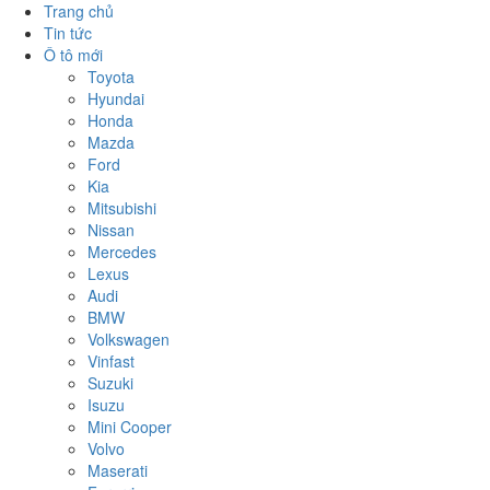
Trang chủ
Tin tức
Ô tô mới
Toyota
Hyundai
Honda
Mazda
Ford
Kia
Mitsubishi
Nissan
Mercedes
Lexus
Audi
BMW
Volkswagen
Vinfast
Suzuki
Isuzu
Mini Cooper
Volvo
Maserati