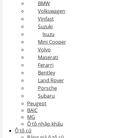
BMW
Volkswagen
Vinfast
Suzuki
Isuzu
Mini Cooper
Volvo
Maserati
Ferarri
Bentley
Land Rover
Porsche
Subaru
Peugeot
BAIC
MG
Ô tô nhập khẩu
Ô tô cũ
Bảng giá ô tô cũ