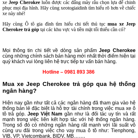
xe
Jeep Cherokee
luôn được các đấng mày râu chọn lựa để chinh
phục mọi địa hình. Hãy cùng xeotogiaidinh tìm hiểu rõ hơn về chiếc
xe này nhé!
Hãy cùng Ô tô gia đình tìm hiểu chi tiết thủ tục
mua xe
Jeep
Cherokee
trả góp
tại các khu vực và tiền mặt tối thiểu cần có?
Mọi thông tin chi tiết về dòng sản phẩm
Jeep Cherokee
cùng những chính sách bán hàng mới nhất thời điểm hiện tại
quý khách vui lòng liên hệ trực tiếp tư vấn bán hàng.
Hotline – 0981 893 386
Mua xe Jeep Cherokee trả góp qua hệ thống
ngân hàng?
Hiện nay gần như tất cả các ngân hàng đã tham gia vào hệ
thống bán lẻ đặc biệt là hỗ trợ tài chính trong việc mua xe ô
tô trả góp.
Jeep
Việt Nam
gần như là đối tác uy tín và rất
mạnh trong việc liên kết hợp tác với hệ thống ngân hàng.
Trong số đó có những ngân hàng rất mạnh với lãi suất vô
cùng ưu đãi trong việc cho vay mua ô tô như: Tienphong,
VIB, VP, Vietcombank, BIDV, MB…….