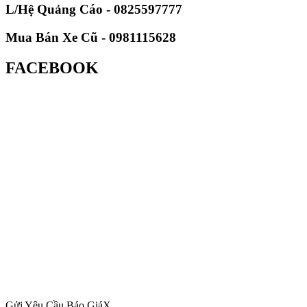
L/Hệ Quảng Cáo - 0825597777
Mua Bán Xe Cũ - 0981115628
FACEBOOK
Gửi Yêu Cầu Báo Giá
X