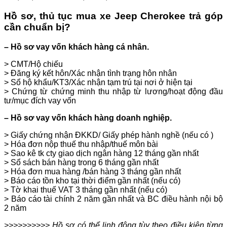
Hồ sơ, thủ tục mua xe Jeep Cherokee trả góp
cần chuẩn bị?
– Hồ sơ vay vốn khách hàng cá nhân.
> CMT/Hộ chiếu
> Đăng ký kết hôn/Xác nhận tình trạng hôn nhân
> Sổ hộ khẩu/KT3/Xác nhận tạm trú tại nơi ở hiện tại
> Chứng từ chứng minh thu nhập từ lương/hoạt động đầu
tư/mục đích vay vốn
– Hồ sơ vay vốn khách hàng doanh nghiệp.
> Giấy chứng nhận ĐKKD/ Giấy phép hành nghề (nếu có )
> Hóa đơn nộp thuế thu nhập/thuế môn bài
> Sao kê tk cty giao dịch ngân hàng 12 tháng gần nhất
> Sổ sách bán hàng trong 6 tháng gần nhất
> Hóa đơn mua hàng /bán hàng 3 tháng gần nhất
> Báo cáo tồn kho tại thời điểm gần nhất (nếu có)
> Tờ khai thuế VAT 3 tháng gần nhất (nếu có)
> Báo cáo tài chính 2 năm gần nhất và BC điều hành nội bộ
2 năm
>>>>>>>>>> Hồ sơ có thể linh động tùy theo điều kiện từng