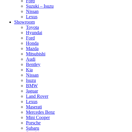
Ford
Suzuki – Isuzu
Nissan
Lexus
Showroom
Toyota
Hyundai
Ford
Honda
Mazda
Mitsubishi
Audi
Bentley
Kia
Nissan
Isuzu
BMW
Jaguar
Land Rover
Lexus
Maserati
Mercedes Benz
Mini Cooper
Porsche
Subaru