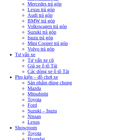
Mercedes trả góp
Lexus trả góp
Audi trả góp
BMW trả góp
Volkswagen trả góp
Suzuki trả góp
Isuzu trả góp
Mini Cooper trả góp
Volvo trả góp
Tư vấn xe
Tư vấn xe cũ
Giá xe ô tô Tải
Các dòng xe ô tô Tải
Phụ kiện – đồ chơi xe
Sản phẩm dùng chung
Mazda
Mitsubishi
Toyota
Ford
Suzuki – Isuzu
Nissan
Lexus
Showroom
Toyota
Hyundai