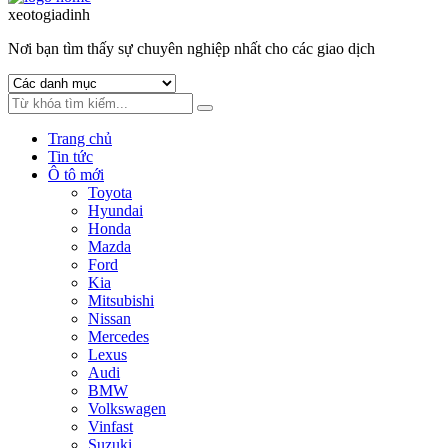
to
to
xeotogiadinh
.com
navigation
content
Nơi bạn tìm thấy sự chuyên nghiệp nhất cho các giao dịch
Trang chủ
Tin tức
Ô tô mới
Toyota
Hyundai
Honda
Mazda
Ford
Kia
Mitsubishi
Nissan
Mercedes
Lexus
Audi
BMW
Volkswagen
Vinfast
Suzuki