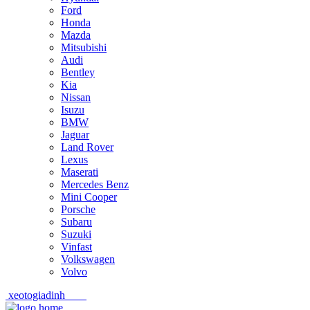
Ford
Honda
Mazda
Mitsubishi
Audi
Bentley
Kia
Nissan
Isuzu
BMW
Jaguar
Land Rover
Lexus
Maserati
Mercedes Benz
Mini Cooper
Porsche
Subaru
Suzuki
Vinfast
Volkswagen
Volvo
xeotogiadinh
.com
Skip
Skip