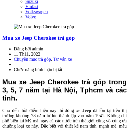
Suzuki
Vinfast
Volkswagen
Volvo
Mua xe Jeep Cherokee trả góp
Đăng bởi admin
11 Th11, 2022
Chuyên mục trả góp
,
Tư vấn xe
Chức năng bình luận bị tắt
ở
Mua
xe
Mua xe Jeep Cherokee trả góp trong
Jeep
3, 5, 7 năm tại Hà Nội, Tphcm và các
Cherokee
trả
tỉnh.
góp
Cho đến thời điểm hiện nay thì dòng xe
Jeep
đã tồn tại trên thị
trường khoảng 78 năm từ lúc thành lập vào năm 1941. Không chỉ
phổ biến tại Mỹ mà ngay cả các nước trên thế giới cũng vô cùng ưa
chuộng loại xe này. Đặc biệt với thiết kế nam tính, mạnh mẽ, mẫu