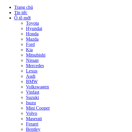
Trang chủ
Tin tức
Ô tô mới
Toyota
Hyundai
Honda
Mazda
Ford
Kia
Mitsubishi
Nissan
Mercedes
Lexus
Audi
BMW
Volkswagen
Vinfast
Suzuki
Isuzu
Mini Cooper
Volvo
Maserati
Ferarri
Bentley