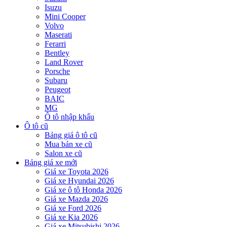
Isuzu
Mini Cooper
Volvo
Maserati
Ferarri
Bentley
Land Rover
Porsche
Subaru
Peugeot
BAIC
MG
Ô tô nhập khẩu
Ô tô cũ
Bảng giá ô tô cũ
Mua bán xe cũ
Salon xe cũ
Bảng giá xe mới
Giá xe Toyota 2026
Giá xe Hyundai 2026
Giá xe ô tô Honda 2026
Giá xe Mazda 2026
Giá xe Ford 2026
Giá xe Kia 2026
Giá xe Mitsubishi 2026