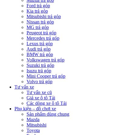
Mazda trả góp
Ford trả góp
Kia trả góp
Mitsubishi trả góp
Nissan trả góp
MG trả góp
Peugeot trả góp
Mercedes trả góp
Lexus trả góp
Audi trả góp
BMW trả góp
Volkswagen trả góp
Suzuki trả góp
Isuzu trả góp
Mini Cooper trả góp
Volvo trả góp
Tư vấn xe
Tư vấn xe cũ
Giá xe ô tô Tải
Các dòng xe ô tô Tải
Phụ kiện – đồ chơi xe
Sản phẩm dùng chung
Mazda
Mitsubishi
Toyota