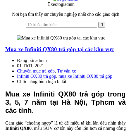
to
to
xeotogiadinh
.com
navigation
content
Nơi bạn tìm thấy sự chuyên nghiệp nhất cho các giao dịch
Mua xe Infiniti QX80 trả góp tại các khu vực
Đăng bởi admin
01 Th11, 2021
Chuyên mục trả góp
,
Tư vấn xe
Infiniti QX80 trả góp
,
mua xe Infiniti QX80 trả góp
Chức năng bình luận bị tắt
ở
Mua
xe
Mua xe Infiniti QX80 trả góp trong
Infiniti
3, 5, 7 năm tại Hà Nội, Tphcm và
QX80
trả
các tỉnh.
góp
tại
Cảm giác “choáng ngợp” là từ để miêu tả khi lần đầu nhìn thấy
các
Infiniti QX80
, mẫu SUV cỡ lớn này còn lớn hơn cả những dòng
khu