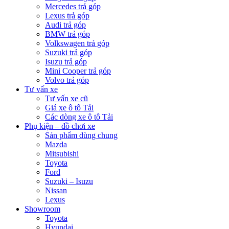
Mercedes trả góp
Lexus trả góp
Audi trả góp
BMW trả góp
Volkswagen trả góp
Suzuki trả góp
Isuzu trả góp
Mini Cooper trả góp
Volvo trả góp
Tư vấn xe
Tư vấn xe cũ
Giá xe ô tô Tải
Các dòng xe ô tô Tải
Phụ kiện – đồ chơi xe
Sản phẩm dùng chung
Mazda
Mitsubishi
Toyota
Ford
Suzuki – Isuzu
Nissan
Lexus
Showroom
Toyota
Hyundai