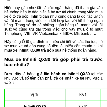
Hiện nay gần như tất cả các ngân hàng đã tham gia vào
hệ thống bán lẻ đặc biệt là hỗ trợ tài chính trong việc mua
xe ô tô trả góp.
Infiniti
gần như cũng đang là đối tác uy tín
và rất mạnh trong việc liên kết hợp tác với hệ thống ngân
hàng. Trong số đó có những ngân hàng rất mạnh với lãi
suất vô cùng ưu đãi trong việc cho vay mua ô tô như:
Tienphong, VIB, VP, Vietcombank, BIDV, MB bank …..
Hãy cùng Ô tô gia đình tìm hiểu chi tiết về các thủ tục, hồ
sơ mua xe trả góp cùng số tiền tối thiểu cần chuẩn bị khi
mua xe Infiniti QX80 trả góp
qua hệ thống ngân hàng.
Mua xe Infiniti QX80 trả góp phải trả trước
bao nhiêu?
Dưới đây là bảng
giá lăn bánh xe Infiniti QX80
tại các
khu vực và số tiền cần phải trả để nhận xe tại khu vực 1
và 2,3.
Vị Trí
KV1
Infiniti QX80
7.861