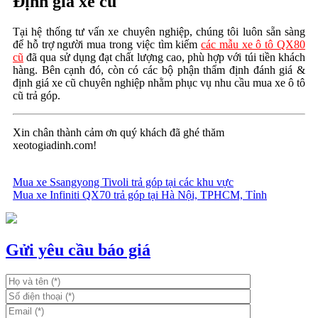
Định giá xe cũ
Tại hệ thống tư vấn xe chuyên nghiệp, chúng tôi luôn sẵn sàng
để hỗ trợ người mua trong việc tìm kiếm
các mẫu xe ô tô QX80
cũ
đã qua sử dụng đạt chất lượng cao, phù hợp với túi tiền khách
hàng. Bên cạnh đó, còn có các bộ phận thẩm định đánh giá &
định giá xe cũ chuyên nghiệp nhằm phục vụ nhu cầu mua xe ô tô
cũ trả góp.
Xin chân thành cảm ơn quý khách đã ghé thăm
xeotogiadinh.com!
Mua xe Ssangyong Tivoli trả góp tại các khu vực
Mua xe Infiniti QX70 trả góp tại Hà Nội, TPHCM, Tỉnh
Điều
hướng
bài
Gửi yêu cầu báo giá
viết