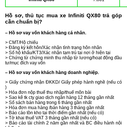
Hồ sơ, thủ tục mua xe
Infiniti QX80
trả góp
cần chuẩn bị?
– Hồ sơ vay vốn khách hàng cá nhân.
> CMT/Hộ chiếu
> Đăng ký kết hôn/Xác nhận tình trạng hôn nhân
> Sổ hộ khẩu/KT3/Xác nhận tạm trú tại nơi ở hiện tại
> Chứng từ chứng minh thu nhập từ lương/hoạt động đầu
tư/mục đích vay vốn
– Hồ sơ vay vốn khách hàng doanh nghiệp.
> Giấy chứng nhận ĐKKD/ Giấy phép hành nghề (nếu có
)
> Hóa đơn nộp thuế thu nhập/thuế môn bài
> Sao kê tk cty giao dịch ngân hàng 12 tháng gần nhất
> Sổ sách bán hàng trong 6 tháng gần nhất
> Hóa đơn mua hàng /bán hàng 3 tháng gần nhất
> Báo cáo tồn kho tại thời điểm gần nhất (nếu có)
> Tờ khai thuế VAT 3 tháng gần nhất (nếu có)
> Báo cáo tài chính 2 năm gần nhất và BC điều hành nội