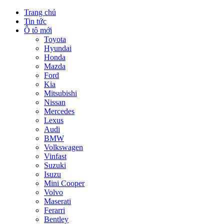
Trang chủ
Tin tức
Ô tô mới
Toyota
Hyundai
Honda
Mazda
Ford
Kia
Mitsubishi
Nissan
Mercedes
Lexus
Audi
BMW
Volkswagen
Vinfast
Suzuki
Isuzu
Mini Cooper
Volvo
Maserati
Ferarri
Bentley