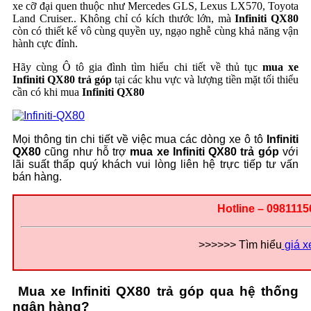
xe cỡ đại quen thuộc như Mercedes GLS, Lexus LX570, Toyota
vực
Land Cruiser.. Không chỉ có kích thước lớn, mà
Infiniti QX80
còn có thiết kế vô cùng quyền uy, ngạo nghễ cùng khả năng vận
hành cực đỉnh.
Hãy cùng Ô tô gia đình tìm hiểu chi tiết về thủ tục
mua xe
Infiniti QX80 trả góp
tại các khu vực và lượng tiền mặt tối thiểu
cần có khi mua
Infiniti QX80
Mọi thông tin chi tiết về việc mua các dòng xe ô tô
Infiniti
QX80
cũng như hỗ trợ
mua xe Infiniti QX80 trả góp
với
lãi suất thấp quý khách vui lòng liên hệ trực tiếp tư vấn
bán hàng.
Hotline – 0981115
>>>>>> Tìm hiểu
giá xe
Mua xe Infiniti QX80 trả góp qua hệ thống
ngân hàng?