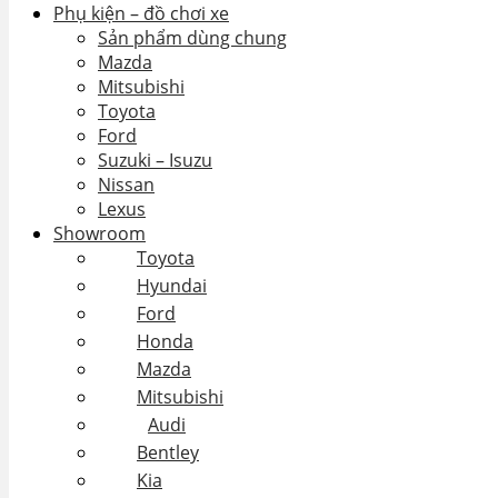
Phụ kiện – đồ chơi xe
Sản phẩm dùng chung
Mazda
Mitsubishi
Toyota
Ford
Suzuki – Isuzu
Nissan
Lexus
Showroom
Toyota
Hyundai
Ford
Honda
Mazda
Mitsubishi
Audi
Bentley
Kia