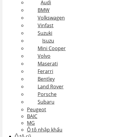
Audi
BMW
Volkswagen
Vinfast
Suzuki
Isuzu
Mini Cooper
Volvo
Maserati
Ferarri
Bentley
Land Rover
Porsche
Subaru
Peugeot
BAIC
MG
Ô tô nhập khẩu
Ô tô cũ