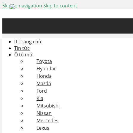
Skip to navigation
Skip to content
Trang chủ
Tin tức
Ô tô mới
Toyota
Hyundai
Honda
Mazda
Ford
Kia
Mitsubishi
Nissan
Mercedes
Lexus