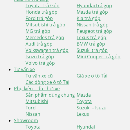
Toyota Trả Góp
Hyundai trả góp
Honda trả góp
Mazda trả góp
Ford trả góp
Kia trả góp
Mitsubishi trả góp
Nissan trả góp
MG trả góp
Peugeot trả góp
Mercedes trả góp
Lexus trả góp
Audi trả góp
BMW trả góp
Volkswagen trả góp
Suzuki trả góp
Isuzu trả góp
Mini Cooper trả góp
Volvo trả góp
Tư vấn xe
Tư vấn xe cũ
Giá xe ô tô Tải
Các dòng xe ô tô Tải
Phụ kiện – đồ chơi xe
Sản phẩm dùng chung
Mazda
Mitsubishi
Toyota
Ford
Suzuki – Isuzu
Nissan
Lexus
Showroom
Toyota
Hyundai