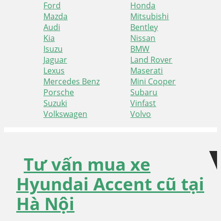
Ford
Honda
Mazda
Mitsubishi
Audi
Bentley
Kia
Nissan
Isuzu
BMW
Jaguar
Land Rover
Lexus
Maserati
Mercedes Benz
Mini Cooper
Porsche
Subaru
Suzuki
Vinfast
Volkswagen
Volvo
Skip
Skip
to
to
navigation
content
Tư vấn mua xe
Hyundai Accent cũ tại
Hà Nội