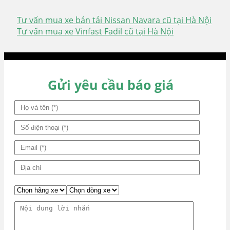
Tư vấn mua xe bán tải Nissan Navara cũ tại Hà Nội
Điều
Tư vấn mua xe Vinfast Fadil cũ tại Hà Nội
hướng
bài
viết
Gửi yêu cầu báo giá