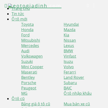
xeotogiadinh
.com
Trang chủ
Tin tức
Ô tô mới
Toyota
Hyundai
Honda
Mazda
Ford
Kia
Mitsubishi
Nissan
Mercedes
Lexus
Audi
BMW
Volkswagen
Vinfast
Suzuki
Isuzu
Mini Cooper
Volvo
Maserati
Ferarri
Bentley
Land Rover
Porsche
Subaru
Peugeot
BAIC
MG
Ô tô nhập khẩu
Ô tô cũ
Bảng giá ô tô cũ
Mua bán xe cũ