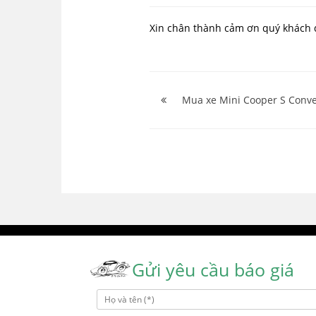
Xin chân thành cảm ơn quý khách 
Điều
hướng
Mua xe Mini Cooper S Conver
bài
viết
Gửi yêu cầu báo giá