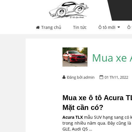
Skip
Skip
to
to
navigation
content
Trang chủ
Tin tức
Ô tô mới
Ô 
Mua xe 
Đăng bởi admin
01 Th11, 2022
Mua xe ô tô Acura 
Mặt cần có?
Acura TLX
mẫu SUV hạng sang có kí
trong nhiều năm qua. Đây cũng là 
GLE, Audi Q5 …