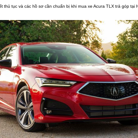
iết thủ tục và các hồ sơ cần chuẩn bị khi mua xe Acura TLX trả góp tại