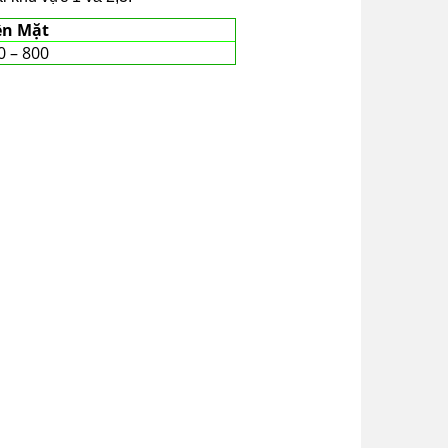
ền Mặt
0 – 800