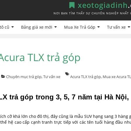
xeotogiadinh
NƠI BẠN TÌM THẤY SỰ CHUYÊN NGHIỆP NHẤT 
tô cũ
Bảng giá xe mới
Mua Xe Trả Góp
Tư vấn xe
Acura TLX trả góp
Chuyên mục trả góp
,
Tư vấn xe
Acura TLX trả góp
,
Mua xe Acura TL
TLX
trả góp trong 3, 5, 7 năm tại Hà Nội
ch cỡ khá lớn cho đô thị, đây cũng là mẫu SUV hạng sang 3 hàng g
thế hệ cao cấp cạnh tranh trực tiếp với các tên tuổi hàng đầu 