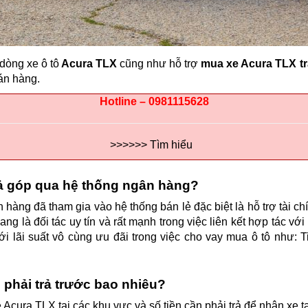
 dòng xe ô tô
Acura TLX
cũng như hỗ trợ
mua xe Acura TLX t
bán hàng.
Hotline – 0981115628
>>>>>> Tìm hiểu
rả góp qua hệ thống ngân hàng?
hàng đã tham gia vào hệ thống bán lẻ đặc biệt là hỗ trợ tài chí
ng là đối tác uy tín và rất mạnh trong việc liên kết hợp tác vớ
 lãi suất vô cùng ưu đãi trong việc cho vay mua ô tô như: 
 phải trả trước bao nhiêu?
Acura TLX tại các khu vực và số tiền cần phải trả để nhận xe tạ