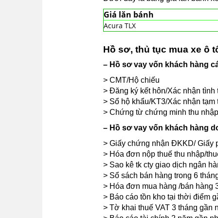
Giá lăn bánh
Acura TLX
Hồ sơ, thủ tục mua xe ô 
– Hồ sơ vay vốn khách hàng c
> CMT/Hộ chiếu
> Đăng ký kết hôn/Xác nhận tình
> Sổ hộ khẩu/KT3/Xác nhận tạm tr
> Chứng từ chứng minh thu nhập
– Hồ sơ vay vốn khách hàng d
> Giấy chứng nhận ĐKKD/ Giấy p
> Hóa đơn nộp thuế thu nhập/thu
> Sao kê tk cty giao dịch ngân h
> Sổ sách bán hàng trong 6 thán
> Hóa đơn mua hàng /bán hàng 3
> Báo cáo tồn kho tại thời điểm g
> Tờ khai thuế VAT 3 tháng gần n