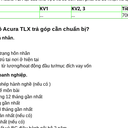
KV1
KV2, 3
Ti
…
…
70
tô Acura TLX trả góp cần chuẩn bị?
á nhân.
 trạng hôn nhân
ú tại nơi ở hiện tại
 từ lương/hoạt động đầu tư/mục đích vay vốn
oanh nghiệp.
hép hành nghề (nếu có )
ế môn bài
àng 12 tháng gần nhất
g gần nhất
 tháng gần nhất
ần nhất (nếu có)
hất (nếu có)