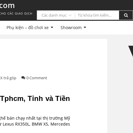
.com
CHO CÁC GIAO DỊCH
Phụ kiện – đồ chơi xe
Showroom
X trả góp
0 Comment
, Tphcm, Tỉnh và Tiền
hế bán chạy nhất tại thị trường Mỹ
như Lexus RX350L, BMW X5, Mercedes