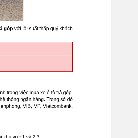
rả góp
với lãi suất thấp quý khách
nh trong việc mua xe ô tô trả góp.
i hệ thống ngân hàng. Trong số đó
Tienphong, VIB, VP, Vietcombank,
i khu vực 1 và 2,3.