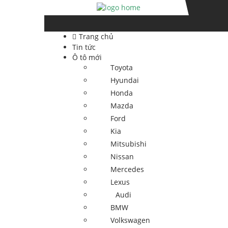
Skip
Skip
to
to
navigation
content
Trang chủ
Tin tức
Ô tô mới
Toyota
Hyundai
Honda
Mazda
Ford
Kia
Mitsubishi
Nissan
Mercedes
Lexus
Audi
BMW
Volkswagen