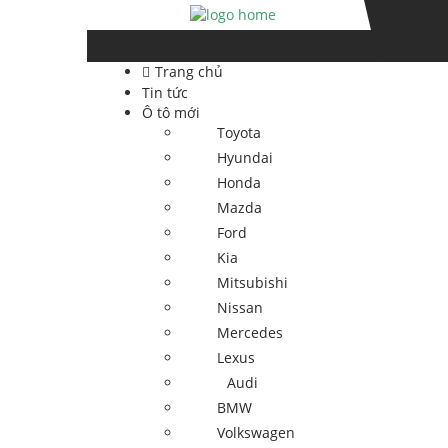
Skip
Skip
to
to
navigation
content
Trang chủ
Tin tức
Ô tô mới
Toyota
Hyundai
Honda
Mazda
Ford
Kia
Mitsubishi
Nissan
Mercedes
Lexus
Audi
BMW
Volkswagen