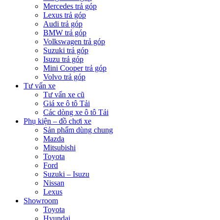
Mercedes trả góp
Lexus trả góp
Audi trả góp
BMW trả góp
Volkswagen trả góp
Suzuki trả góp
Isuzu trả góp
Mini Cooper trả góp
Volvo trả góp
Tư vấn xe
Tư vấn xe cũ
Giá xe ô tô Tải
Các dòng xe ô tô Tải
Phụ kiện – đồ chơi xe
Sản phẩm dùng chung
Mazda
Mitsubishi
Toyota
Ford
Suzuki – Isuzu
Nissan
Lexus
Showroom
Toyota
Hyundai