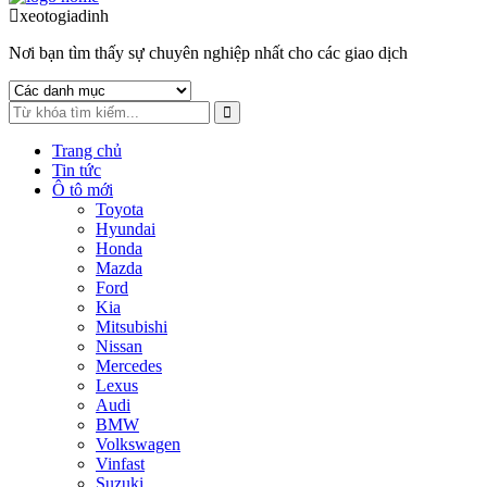
to
to
xeotogiadinh
.com
navigation
content
Nơi bạn tìm thấy sự chuyên nghiệp nhất cho các giao dịch
Trang chủ
Tin tức
Ô tô mới
Toyota
Hyundai
Honda
Mazda
Ford
Kia
Mitsubishi
Nissan
Mercedes
Lexus
Audi
BMW
Volkswagen
Vinfast
Suzuki