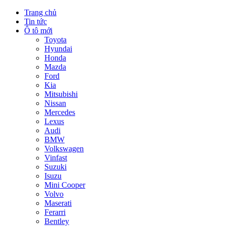
Trang chủ
Tin tức
Ô tô mới
Toyota
Hyundai
Honda
Mazda
Ford
Kia
Mitsubishi
Nissan
Mercedes
Lexus
Audi
BMW
Volkswagen
Vinfast
Suzuki
Isuzu
Mini Cooper
Volvo
Maserati
Ferarri
Bentley