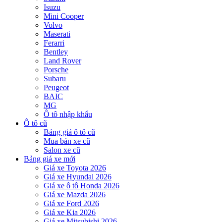
Isuzu
Mini Cooper
Volvo
Maserati
Ferarri
Bentley
Land Rover
Porsche
Subaru
Peugeot
BAIC
MG
Ô tô nhập khẩu
Ô tô cũ
Bảng giá ô tô cũ
Mua bán xe cũ
Salon xe cũ
Bảng giá xe mới
Giá xe Toyota 2026
Giá xe Hyundai 2026
Giá xe ô tô Honda 2026
Giá xe Mazda 2026
Giá xe Ford 2026
Giá xe Kia 2026
Giá xe Mitsubishi 2026