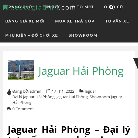
xeotogiadinh
.com
TRANG CHỦ
TIN TỨC
Ô TÔ MỚI
Ô TÔ CŨ
BẢNG GIÁ XE MỚI
MUA XE TRẢ GÓP
TƯ VẤN XE
PHỤ KIỆN – ĐỒ CHƠI XE
SHOWROOM
Skip
Skip
to
to
navigation
content
Jaguar Hải Phòng
Đăng bởi admin
17 Th1, 2022
Jaguar
Đại lý Jaguar Hải Phòng
,
Jaguar Hải Phòng
,
Showroom Jaguar
Hải Phòng
0 Comment
Jaguar Hải Phòng – Đại lý