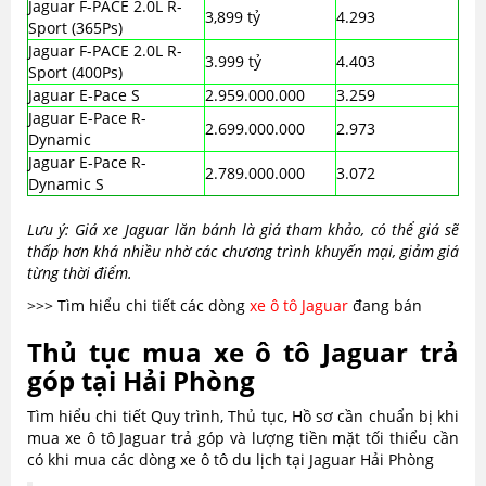
Jaguar F-PACE 2.0L R-
3,899 tỷ
4.293
Sport (365Ps)
Jaguar F-PACE 2.0L R-
3.999 tỷ
4.403
Sport (400Ps)
Jaguar E-Pace S
2.959.000.000
3.259
Jaguar E-Pace R-
2.699.000.000
2.973
Dynamic
Jaguar E-Pace R-
2.789.000.000
3.072
Dynamic S
Lưu ý: Giá xe Jaguar lăn bánh là giá tham khảo, có thể giá sẽ
thấp hơn khá nhiều nhờ các chương trình khuyến mại, giảm giá
từng thời điểm.
>>> Tìm hiểu chi tiết các dòng
xe ô tô Jaguar
đang bán
Thủ tục mua xe ô tô Jaguar trả
góp tại Hải Phòng
Tìm hiểu chi tiết Quy trình, Thủ tục, Hồ sơ cần chuẩn bị khi
mua xe ô tô Jaguar trả góp và lượng tiền mặt tối thiểu cần
có khi mua các dòng xe ô tô du lịch tại Jaguar Hải Phòng