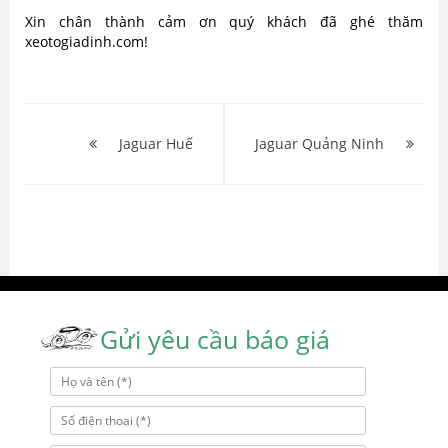
Xin chân thành cảm ơn quý khách đã ghé thăm
xeotogiadinh.com!
Điều
hướng
Jaguar Huế
Jaguar Quảng Ninh
bài
viết
Gửi yêu cầu báo giá