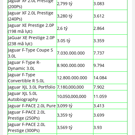
Jaguar XF 2.0L Prestige
2,799 tỷ
3.083
(200Ps)
Jaguar XF 2.0L Prestige
3,280 tỷ
3.612
(240Ps)
Jaguar XE Prestige 2.0P
2,6 tỷ
2.864
(198 mã lực)
JaGuar XE Prestige 2.0P
3.05 tỷ
3.359
(238 mã lực)
Jaguar F-Type Coupe S
7.030.000.000
7.737
3.0L
Jaguar F-Type R-
8.900.000.000
9.794
Dynamic 3.0L
Jaguar F-Type
12.800.000.000
14.084
Convertible R 5.0L
Jaguar XJL 3.0L Portfolio
7,180,000,000
7.902
Jaguar XJL 5.0L
10,050,000,000
11.059
Autobiography
Jaguar F-PACE 2.0L Pure
3,099 tỷ
3.413
Jaguar F-PACE 2.0L
3,359 tỷ
3.699
Prestige (250Ps)
Jaguar F-PACE 2.0L
3,569 tỷ
3.93
Prestige (300Ps)