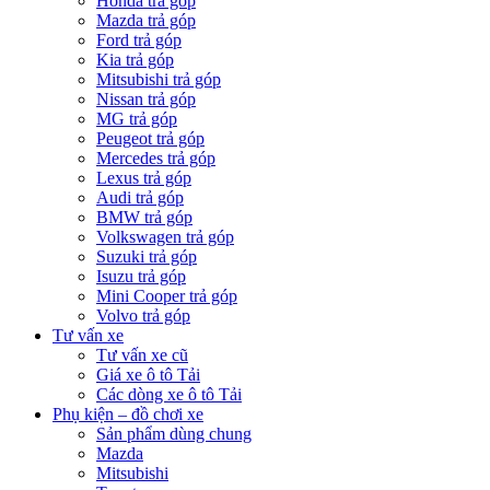
Honda trả góp
Mazda trả góp
Ford trả góp
Kia trả góp
Mitsubishi trả góp
Nissan trả góp
MG trả góp
Peugeot trả góp
Mercedes trả góp
Lexus trả góp
Audi trả góp
BMW trả góp
Volkswagen trả góp
Suzuki trả góp
Isuzu trả góp
Mini Cooper trả góp
Volvo trả góp
Tư vấn xe
Tư vấn xe cũ
Giá xe ô tô Tải
Các dòng xe ô tô Tải
Phụ kiện – đồ chơi xe
Sản phẩm dùng chung
Mazda
Mitsubishi