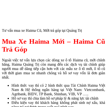
Tư vấn mua xe Haima Cũ, Mới trả góp tại Quảng Trị
Mua Xe Haima Mới – Haima Cũ
Trả Góp
Ngoài việc tư vấn lựa chọn các dòng xe ô tô Haima cũ, mới chính
hãng, Haima Quảng Trị còn mang đến các dịch vụ tài chính giúp
người mua dễ dàng tiếp cận hơn với các mẫu xe ô tô mới, ô tô cũ
với thời gian mua xe nhanh chóng và hồ sơ vay vốn là đơn giản
nhất.
Hình thức vay thì có 2 hình thức qua Tài Chính Haima Việt
Nam & Hệ thống ngân hàng tại Việt Nam: Vietcombank,
Agribank, BIDV, TP Bank, Shinhan, VIB, VP …..
Hồ sơ vay thì chia làm hồ sơ pháp lý & năng lực tài chính
Điều kiện vay thì khách hàng không phát sinh nợ xấu, khả
năng trả nợ được trong suốt quá trình vay