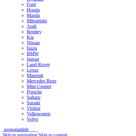
Ford
Honda
Mazda
Mitsubishi
Audi
Bentley
Kia
Nissan
Isuzu
BMW
Jaguar
Land Rover
Lexus
Maserati
Mercedes Benz
Mini Cooper
Porsche
Subaru
Suzuki
Vinfast
Volkswagen
Volvo
xeotogiadinh
.com
Skip to navigation
Skip to content