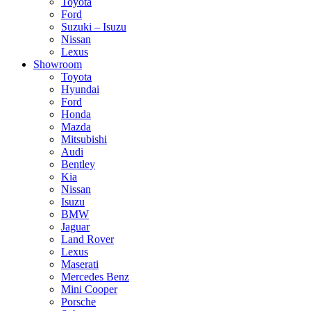
Toyota
Ford
Suzuki – Isuzu
Nissan
Lexus
Showroom
Toyota
Hyundai
Ford
Honda
Mazda
Mitsubishi
Audi
Bentley
Kia
Nissan
Isuzu
BMW
Jaguar
Land Rover
Lexus
Maserati
Mercedes Benz
Mini Cooper
Porsche