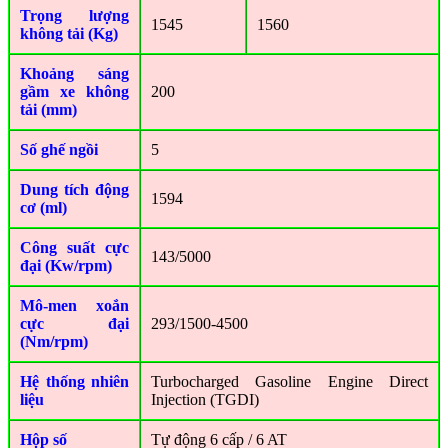
Trọng lượng
1545
1560
không tải (Kg)
Khoảng sáng
gầm xe không
200
tải (mm)
Số ghế ngồi
5
Dung tích động
1594
cơ (ml)
Công suất cực
143/5000
đại (Kw/rpm)
Mô-men xoắn
cực đại
293/1500-4500
(Nm/rpm)
Hệ thống nhiên
Turbocharged Gasoline Engine Direct
liệu
Injection (TGDI)
Hộp số
Tự động 6 cấp / 6 AT