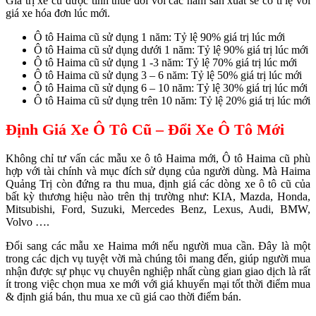
Giá trị xe cũ được tính thuế đối với các năm sản xuất sẽ có tỉ lệ với
giá xe hóa đơn lúc mới.
Ô tô Haima cũ sử dụng 1 năm: Tỷ lệ 90% giá trị lúc mới
Ô tô Haima cũ sử dụng dưới 1 năm: Tỷ lệ 90% giá trị lúc mới
Ô tô Haima cũ sử dụng 1 -3 năm: Tỷ lệ 70% giá trị lúc mới
Ô tô Haima cũ sử dụng 3 – 6 năm: Tỷ lệ 50% giá trị lúc mới
Ô tô Haima cũ sử dụng 6 – 10 năm: Tỷ lệ 30% giá trị lúc mới
Ô tô Haima cũ sử dụng trên 10 năm: Tỷ lệ 20% giá trị lúc mới
Định Giá Xe Ô Tô Cũ – Đổi Xe Ô Tô Mới
Không chỉ tư vấn các mẫu xe ô tô Haima mới, Ô tô Haima cũ phù
hợp với tài chính và mục đích sử dụng của người dùng. Mà Haima
Quảng Trị còn đứng ra thu mua, định giá các dòng xe ô tô cũ của
bất kỳ thương hiệu nào trên thị trường như: KIA, Mazda, Honda,
Mitsubishi, Ford, Suzuki, Mercedes Benz, Lexus, Audi, BMW,
Volvo ….
Đổi sang các mẫu xe Haima mới nếu người mua cần. Đây là một
trong các dịch vụ tuyệt vời mà chúng tôi mang đến, giúp người mua
nhận được sự phục vụ chuyên nghiệp nhất cùng gian giao dịch là rất
ít trong việc chọn mua xe mới với giá khuyến mại tốt thời điểm mua
& định giá bán, thu mua xe cũ giá cao thời điểm bán.