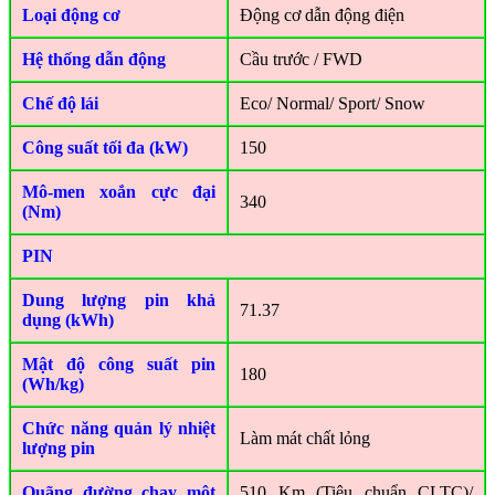
Loại động cơ
Động cơ dẫn động điện
Hệ thống dẫn động
Cầu trước / FWD
Chế độ lái
Eco/ Normal/ Sport/ Snow
Công suất tối đa (kW)
150
Mô-men xoắn cực đại
340
(Nm)
PIN
Dung lượng pin khả
71.37
dụng (kWh)
Mật độ công suất pin
180
(Wh/kg)
Chức năng quản lý nhiệt
Làm mát chất lỏng
lượng pin
Quãng đường chạy một
510 Km (Tiêu chuẩn CLTC)/