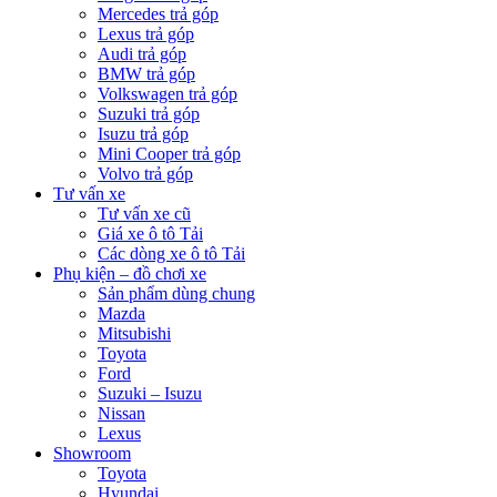
Mercedes trả góp
Lexus trả góp
Audi trả góp
BMW trả góp
Volkswagen trả góp
Suzuki trả góp
Isuzu trả góp
Mini Cooper trả góp
Volvo trả góp
Tư vấn xe
Tư vấn xe cũ
Giá xe ô tô Tải
Các dòng xe ô tô Tải
Phụ kiện – đồ chơi xe
Sản phẩm dùng chung
Mazda
Mitsubishi
Toyota
Ford
Suzuki – Isuzu
Nissan
Lexus
Showroom
Toyota
Hyundai