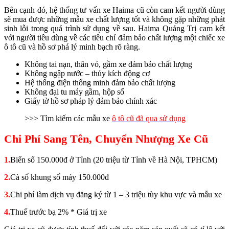
Bên cạnh đó, hệ thống tư vấn xe Haima cũ còn cam kết người dùng
sẽ mua được những mẫu xe chất lượng tốt và không gặp những phát
sinh lỗi trong quá trình sử dụng về sau. Haima Quảng Trị cam kết
với người tiêu dùng về các tiêu chí đảm bảo chất lượng một chiếc xe
ô tô cũ và hồ sơ phá lý minh bạch rõ ràng.
Không tai nạn, thân vỏ, gầm xe đảm bảo chất lượng
Không ngập nước – thủy kích động cơ
Hệ thống điện thông minh đảm bảo chất lượng
Không đại tu máy gầm, hộp số
Giấy tờ hồ sơ pháp lý đảm bảo chính xác
>>> Tìm kiếm các mẫu xe
ô tô cũ đã qua sử dụng
Chi Phí Sang Tên, Chuyển Nhượng Xe Cũ
1.
Biển số 150.000đ ở Tỉnh (20 triệu từ Tỉnh về Hà Nội, TPHCM)
2.
Cà số khung số máy 150.000đ
3.
Chi phí làm dịch vụ đăng ký từ 1 – 3 triệu tùy khu vực và mẫu xe
4.
Thuế trước bạ 2% * Giá trị xe