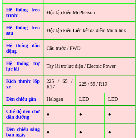
Hệ thống treo
Độc lập kiểu McPherson
trước
Hệ thống treo
Độc lập kiểu Liên kết đa điểm Multi-link
sau
Hệ thống dẫn
Cầu trước / FWD
động
Hệ thống trợ
Tay lái trợ lực điện / Electric Power
lực lái
Kích thước lốp
225 / 65 /
225 / 55 / R19
xe
R17
Đèn chiếu gần
Halogen
LED
LED
Chế độ đèn chờ
●
●
●
dẫn đường
Đèn chiếu sáng
●
●
●
ban ngày