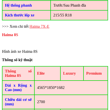
Hệ thống phanh
Trước/Sau Phanh đĩa
Kích thước lốp xe
215/55 R18
>>> Xem chi tiết
Haima 7X-E
Haima 8S
Hình ảnh xe Haima 8S
Thông số kỹ thuật
Thông số
Elite
Luxury
Premium
Haima 8S
Dài x Rộng x
4565*1850*1682
Cao (mm)
Chiều dài cơ sở
2700
(mm)