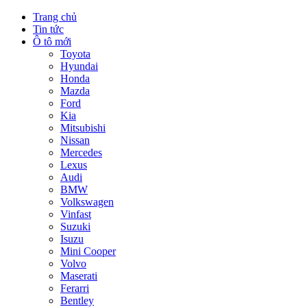
Trang chủ
Tin tức
Ô tô mới
Toyota
Hyundai
Honda
Mazda
Ford
Kia
Mitsubishi
Nissan
Mercedes
Lexus
Audi
BMW
Volkswagen
Vinfast
Suzuki
Isuzu
Mini Cooper
Volvo
Maserati
Ferarri
Bentley