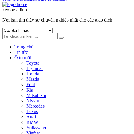
xeotogiadinh
.com
Nơi bạn tìm thấy sự chuyên nghiệp nhất cho các giao dịch
Trang chủ
Tin tức
Ô tô mới
Toyota
Hyundai
Honda
Mazda
Ford
Kia
Mitsubishi
Nissan
Mercedes
Lexus
Audi
BMW
Volkswagen
Vinfast