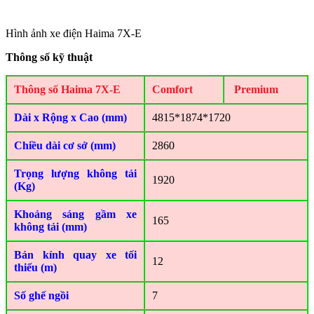
Hình ảnh xe điện Haima 7X-E
Thông số kỹ thuật
Thông số Haima 7X-E
Comfort
Premium
Dài x Rộng x Cao (mm)
4815*1874*1720
Chiều dài cơ sở (mm)
2860
Trọng lượng không tải
1920
(Kg)
Khoảng sáng gầm xe
165
không tải (mm)
Bán kính quay xe tối
12
thiểu (m)
Số ghế ngồi
7