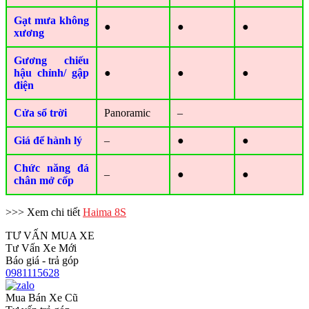
Gạt mưa không
●
●
●
xương
Gương chiếu
hậu chỉnh/ gập
●
●
●
điện
Cửa sổ trời
Panoramic
–
Giá để hành lý
–
●
●
Chức năng đá
–
●
●
chân mở cốp
>>> Xem chi tiết
Haima 8S
TƯ VẤN MUA XE
Tư Vấn Xe Mới
Báo giá - trả góp
0981115628
Mua Bán Xe Cũ