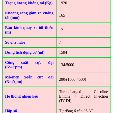
Trọng lượng không tải (Kg)
1920
Khoảng sáng gầm xe không
165
tải (mm)
Bán kính quay xe tối thiểu
12
(m)
Số ghế ngồi
7
Dung tích động cơ (ml)
1594
Công suất cực đại
134/5000
(Kw/rpm)
Mô-men xoắn cực đại
280/(1500-4500)
(Nm/rpm)
Turbocharged Gasoline
Hệ thống nhiên liệu
Engine + Direct Injection
(TGDI)
Hộp số
Tự động 6 cấp / 6 AT