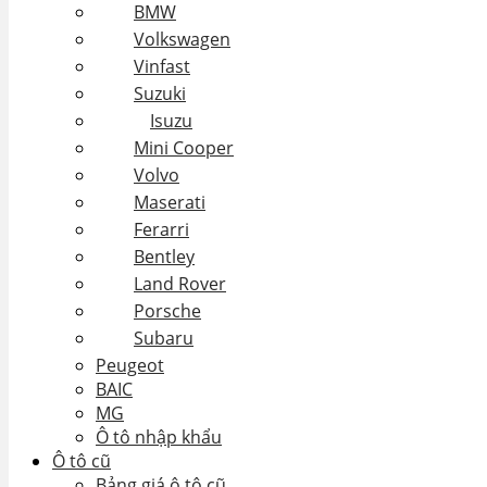
BMW
Volkswagen
Vinfast
Suzuki
Isuzu
Mini Cooper
Volvo
Maserati
Ferarri
Bentley
Land Rover
Porsche
Subaru
Peugeot
BAIC
MG
Ô tô nhập khẩu
Ô tô cũ
Bảng giá ô tô cũ