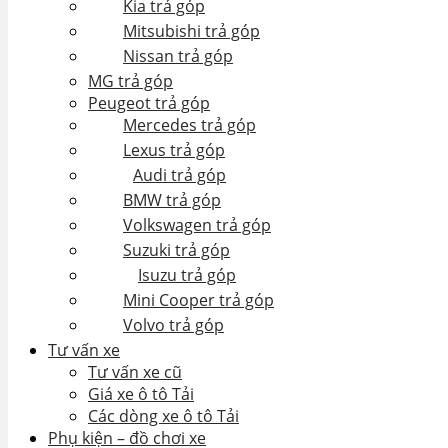
Kia trả góp
Mitsubishi trả góp
Nissan trả góp
MG trả góp
Peugeot trả góp
Mercedes trả góp
Lexus trả góp
Audi trả góp
BMW trả góp
Volkswagen trả góp
Suzuki trả góp
Isuzu trả góp
Mini Cooper trả góp
Volvo trả góp
Tư vấn xe
Tư vấn xe cũ
Giá xe ô tô Tải
Các dòng xe ô tô Tải
Phụ kiện – đồ chơi xe