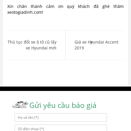
Xin chân thành cảm ơn quý khách đã ghé thăm
xeotogiadinh.com!
Điều
hướng
Thủ tục đổi xe ô tô cũ lấy
Giá xe Hyundai Accent
xe Hyundai mới
2019
bài
viết
Gửi yêu cầu báo giá