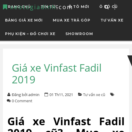
xeotogiadinh
.com
TRANG CHỦ
TIN TỨC
Ô TÔ MỚI
Ô TÔ CŨ
BẢNG GIÁ XE MỚI
MUA XE TRẢ GÓP
TƯ VẤN XE
PHỤ KIỆN – ĐỒ CHƠI XE
SHOWROOM
Skip
Skip
to
to
navigation
content
Giá xe Vinfast Fadil
2019
Đăng bởi admin
01 Th11, 2021
Tư vấn xe cũ
0 Comment
Giá xe Vinfast Fadil