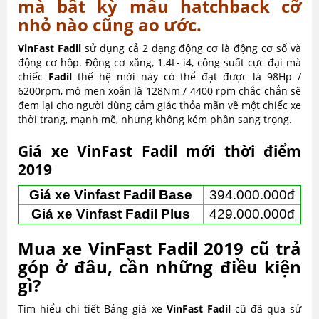
mà bất kỳ mẫu hatchback cỡ
nhỏ nào cũng ao ước.
VinFast Fadil
sử dụng cả 2 dạng động cơ là động cơ số và
động cơ hộp. Động cơ xăng, 1.4L- i4, công suất cực đại mà
chiếc
Fadil
thế hệ mới này có thể đạt được là 98Hp /
6200rpm, mô men xoắn là 128Nm / 4400 rpm chắc chắn sẽ
đem lại cho người dùng cảm giác thỏa mãn về một chiếc xe
thời trang, mạnh mẽ, nhưng không kém phần sang trọng.
Giá xe VinFast Fadil mới thời điểm
2019
Giá xe Vinfast Fadil Base
394.000.000đ
Giá xe Vinfast Fadil Plus
429.000.000đ
Mua xe VinFast Fadil 2019 cũ trả
góp ở đâu, cần những điều kiện
gì?
Tìm hiểu chi tiết Bảng giá xe
VinFast Fadil
cũ đã qua sử