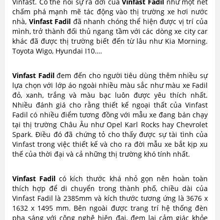
Vinfast. Có thể nói sự ra đời của
Vinfast Fadil
như một nét
chấm phá mạnh mẽ tác động vào thị trường xe hơi nước
nhà,
Vinfast Fadil
đã nhanh chóng thể hiện được vị trí của
mình, trở thành đối thủ ngang tầm với các dòng xe city car
khác đã được thị trường biết đến từ lâu như Kia Morning.
Toyota Wigo, Hyundai I10….
Vinfast Fadil
đem đến cho người tiêu dùng thêm nhiều sự
lựa chọn với lớp áo ngoài nhiều màu sắc như màu xe Fadil
đỏ, xanh, trắng và màu bạc luôn được yêu thích nhất.
Nhiều đánh giá cho rằng thiết kế ngoại thất của Vinfast
Fadil có nhiều điểm tương đồng với mẫu xe đang bán chạy
tại thị trường Châu Âu như Opel Karl Rocks hay Chevrolet
Spark. Điều đó đã chứng tỏ cho thấy được sự tài tình của
Vinfast trong việc thiết kế và cho ra đời mẫu xe bắt kịp xu
thế của thời đại và cả những thị trường khó tính nhất.
Vinfast Fadil
có kích thước khá nhỏ gọn nên hoàn toàn
thích hợp để di chuyển trong thành phố, chiều dài của
Vinfast Fadil là 2385mm và kích thước tương ứng là 3676 x
1632 x 1495 mm. Bên ngoài được trang trí hệ thống đèn
pha sáng với công nghệ hiện đại, đem lại cảm giác khỏe