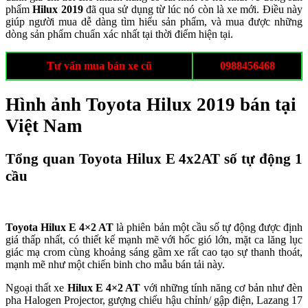
phẩm
Hilux
2019
đã qua sử dụng từ lúc nó còn là xe mới. Điều này
giúp người mua dễ dàng tìm hiểu sản phẩm, và mua được những
dòng sản phẩm chuẩn xác nhất tại thời điểm hiện tại.
Tư vấn mua bán xe cũ
0988456468
Hình ảnh Toyota Hilux 2019 bán tại
Việt Nam
Tổng quan Toyota Hilux E 4x2AT số tự động 1
cầu
Toyota Hilux E 4×2 AT
là phiên bản một cầu số tự động được định
giá thấp nhất, có thiết kế mạnh mẽ với hốc gió lớn, mặt ca lăng lục
giác mạ crom cùng khoảng sáng gầm xe rất cao tạo sự thanh thoát,
mạnh mẽ như một chiến binh cho mẫu bán tải này.
Ngoại thất xe
Hilux E 4×2 AT
với những tính năng cơ bản như đèn
pha Halogen Projector, gượng chiếu hậu chỉnh/ gập điện, Lazang 17