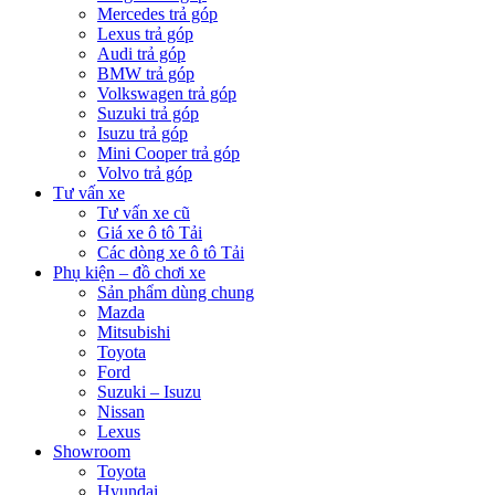
Mercedes trả góp
Lexus trả góp
Audi trả góp
BMW trả góp
Volkswagen trả góp
Suzuki trả góp
Isuzu trả góp
Mini Cooper trả góp
Volvo trả góp
Tư vấn xe
Tư vấn xe cũ
Giá xe ô tô Tải
Các dòng xe ô tô Tải
Phụ kiện – đồ chơi xe
Sản phẩm dùng chung
Mazda
Mitsubishi
Toyota
Ford
Suzuki – Isuzu
Nissan
Lexus
Showroom
Toyota
Hyundai