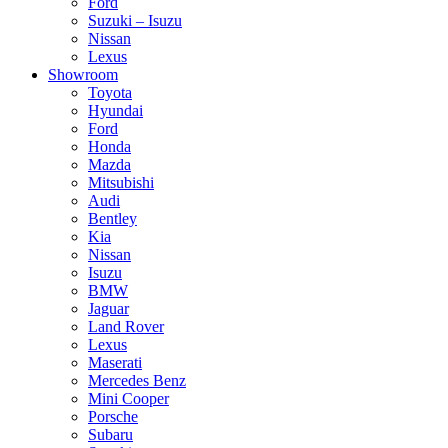
Ford
Suzuki – Isuzu
Nissan
Lexus
Showroom
Toyota
Hyundai
Ford
Honda
Mazda
Mitsubishi
Audi
Bentley
Kia
Nissan
Isuzu
BMW
Jaguar
Land Rover
Lexus
Maserati
Mercedes Benz
Mini Cooper
Porsche
Subaru