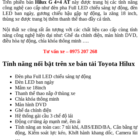
Trên phiên bản
Hilux G 4×4 AT
này được trang bị các tính năng
công nghệ cao cấp như đèn pha Full LED chiếu sáng tự động, đèn
LED ban ngày, gương chiếu hậu gập tự động, la zăng 18 inch,
thùng xe được trang bị thêm thanh thể thao đầy cá tính.
Nội thất xe cũng rất ấn tượng với các chất liệu cao cấp cùng tính
năng công nghệ hiện đại như: Ghế da chỉnh điện, màn hình DVD,
điều hòa tự động, chìa khóa thông minh ….
Tư vấn xe – 0975 207 268
Tính năng nổi bật trên xe bán tải Toyota Hilux
Đèn pha Full LED chiếu sáng tự động
Đèn LED ban ngày
Mâm xe 18inch
Thanh thể thao nắp ở thùng xe
Chìa khóa thông minh
Màn hình DVD
Ghế da chỉnh điện
Hệ thống gài cầu 3 chế độ lái
Động cơ tăng áp mạnh mẽ, êm ái
Tính năng an toàn cao: 7 túi khí, ABS/EBD/BA, Cân bằng tự
động, Kiểm soát lực kéo, Khởi hành khang dốc, Camera lùi
…