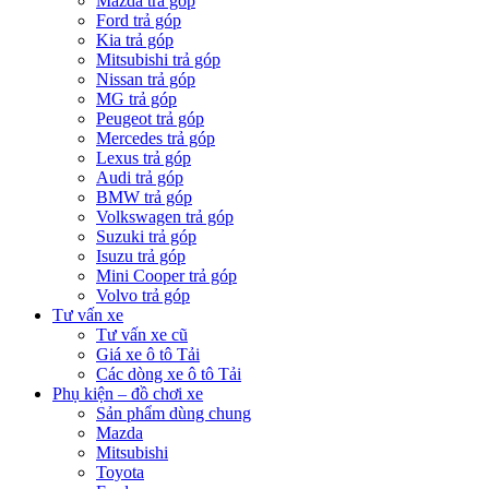
Mazda trả góp
Ford trả góp
Kia trả góp
Mitsubishi trả góp
Nissan trả góp
MG trả góp
Peugeot trả góp
Mercedes trả góp
Lexus trả góp
Audi trả góp
BMW trả góp
Volkswagen trả góp
Suzuki trả góp
Isuzu trả góp
Mini Cooper trả góp
Volvo trả góp
Tư vấn xe
Tư vấn xe cũ
Giá xe ô tô Tải
Các dòng xe ô tô Tải
Phụ kiện – đồ chơi xe
Sản phẩm dùng chung
Mazda
Mitsubishi
Toyota