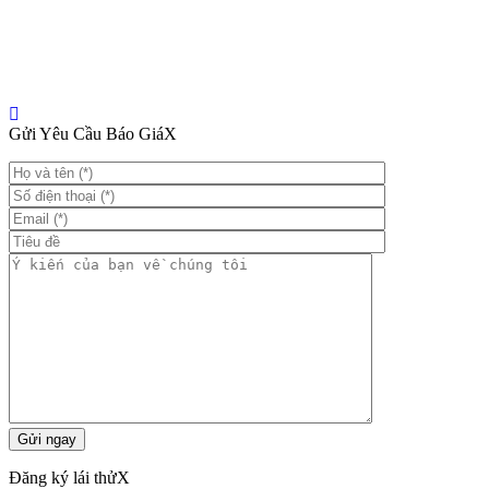
Gửi Yêu Cầu Báo Giá
X
Đăng ký lái thử
X