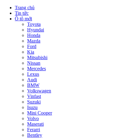
Trang chủ
Tin tức
Ô tô mới
Toyota
Hyundai
Honda
Mazda
Ford
Kia
Mitsubishi
Nissan
Mercedes
Lexus
Audi
BMW
Volkswagen
Vinfast
Suzuki
Isuzu
Mini Cooper
Volvo
Maserati
Ferarri
Bentley