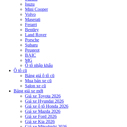
Isuzu
Mini Cooper
Volvo
Maserati
Ferarri
Bentley
Land Rover
Porsche
Subaru
Peugeot
BAIC
MG
Ô tô nhập khẩu
Ô tô cũ
Bảng giá ô tô cũ
Mua bán xe cũ
Salon xe cũ
Bảng giá xe mới
Giá xe Toyota 2026
Giá xe Hyundai 2026
Giá xe ô tô Honda 2026
Giá xe Mazda 2026
Giá xe Ford 2026
Giá xe Kia 2026
Giá xe Mitsubishi 2026