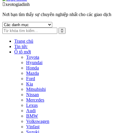
to
to
xeotogiadinh
.com
navigation
content
Nơi bạn tìm thấy sự chuyên nghiệp nhất cho các giao dịch
Trang chủ
Tin tức
Ô tô mới
Toyota
Hyundai
Honda
Mazda
Ford
Kia
Mitsubishi
Nissan
Mercedes
Lexus
Audi
BMW
Volkswagen
Vinfast
Suzuki