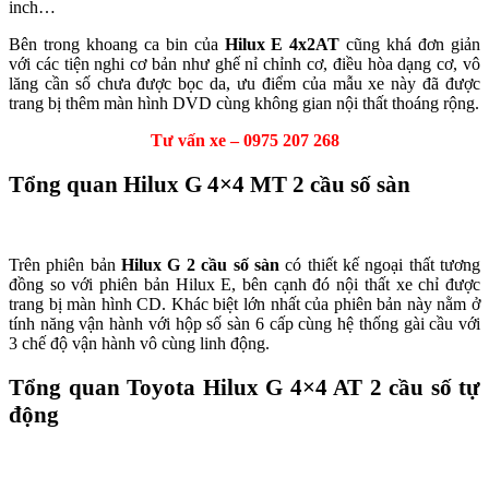
inch…
Bên trong khoang ca bin của
Hilux E 4x2AT
cũng khá đơn giản
với các tiện nghi cơ bản như ghế nỉ chỉnh cơ, điều hòa dạng cơ, vô
lăng cần số chưa được bọc da, ưu điểm của mẫu xe này đã được
trang bị thêm màn hình DVD cùng không gian nội thất thoáng rộng.
Tư vấn xe – 0975 207 268
Tổng quan Hilux G 4×4 MT 2 cầu số sàn
Trên phiên bản
Hilux G 2 cầu số sàn
có thiết kế ngoại thất tương
đồng so với phiên bản Hilux E, bên cạnh đó nội thất xe chỉ được
trang bị màn hình CD. Khác biệt lớn nhất của phiên bản này nằm ở
tính năng vận hành với hộp số sàn 6 cấp cùng hệ thống gài cầu với
3 chế độ vận hành vô cùng linh động.
Tổng quan Toyota Hilux G 4×4 AT 2 cầu số tự
động