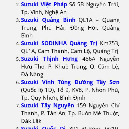
Suzuki Việt Pháp
Số 5B Nguyễn Trãi,
Tp. Vinh, Nghệ An
Suzuki Quảng Bình
QL1A – Quang
Trung, Phú Hải, Đồng Hới, Quảng
Bình
Suzuki SODINHA Quảng Trị
Km753,
QL1A, Cam Thanh, Cam Lộ, Quảng Trị
Suzuki Thịnh Hưng
456A Nguyễn
Hữu Thọ, P. Khuê Trung, Q. Cẩm Lệ,
Đà Nẵng
Suzuki Vinh Tùng Đường Tây Sơn
(Quốc lộ 1D), Tổ 9, KV8, P. Nhơn Phú,
Tp. Quy Nhơn, Bình Định
Suzuki Tây Nguyên
159 Nguyễn Chí
Thanh, P. Tân An, Tp. Buôn Mê Thuột,
Đắk Lắk
Suzuki Quốc Di
391 Đường 23/10,