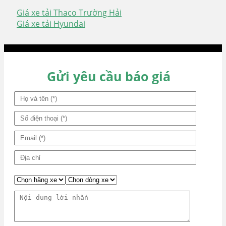
Giá xe tải Thaco Trường Hải
Điều
Giá xe tải Hyundai
hướng
bài
viết
Gửi yêu cầu báo giá