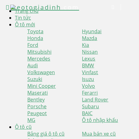
xeotogiadinh
.com
Trang chủ
Tin tức
Ô tô mới
Toyota
Hyundai
Honda
Mazda
Ford
Kia
Mitsubishi
Nissan
Mercedes
Lexus
Audi
BMW
Volkswagen
Vinfast
Suzuki
Isuzu
Mini Cooper
Volvo
Maserati
Ferarri
Bentley
Land Rover
Porsche
Subaru
Peugeot
BAIC
MG
Ô tô nhập khẩu
Ô tô cũ
Bảng giá ô tô cũ
Mua bán xe cũ