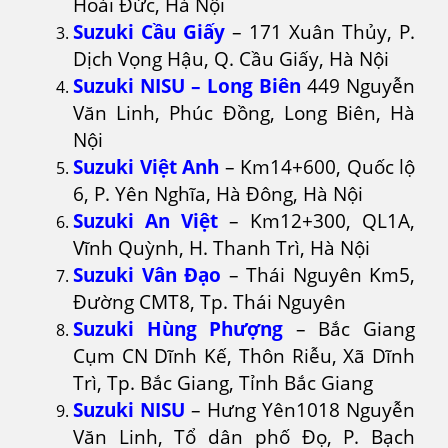
Hoài Đức, Hà Nội
Suzuki Cầu Giấy
– 171 Xuân Thủy, P.
Dịch Vọng Hậu, Q. Cầu Giấy, Hà Nội
Suzuki NISU – Long Biên
449 Nguyễn
Văn Linh, Phúc Đồng, Long Biên, Hà
Nội
Suzuki Việt Anh
– Km14+600, Quốc lộ
6, P. Yên Nghĩa, Hà Đông, Hà Nội
Suzuki An Việt
– Km12+300, QL1A,
Vĩnh Quỳnh, H. Thanh Trì, Hà Nội
Suzuki Vân Đạo
– Thái Nguyên Km5,
Đường CMT8, Tp. Thái Nguyên
Suzuki Hùng Phượng
– Bắc Giang
Cụm CN Dĩnh Kế, Thôn Riễu, Xã Dĩnh
Trì, Tp. Bắc Giang, Tỉnh Bắc Giang
Suzuki NISU
– Hưng Yên1018 Nguyễn
Văn Linh, Tổ dân phố Đọ, P. Bạch