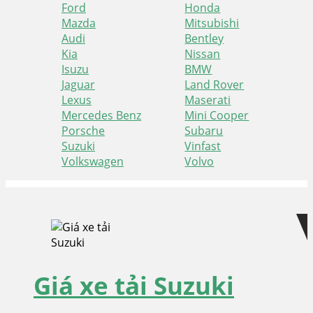
Ford
Honda
Mazda
Mitsubishi
Audi
Bentley
Kia
Nissan
Isuzu
BMW
Jaguar
Land Rover
Lexus
Maserati
Mercedes Benz
Mini Cooper
Porsche
Subaru
Suzuki
Vinfast
Volkswagen
Volvo
Skip
Skip
to
to
navigation
content
Giá xe tải Suzuki