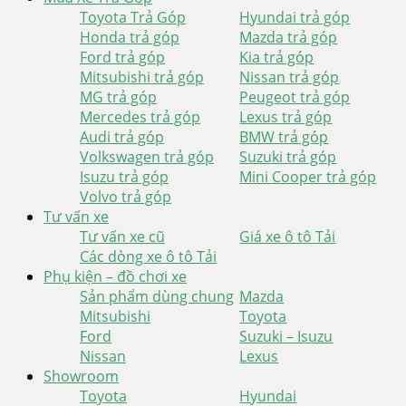
Toyota Trả Góp
Hyundai trả góp
Honda trả góp
Mazda trả góp
Ford trả góp
Kia trả góp
Mitsubishi trả góp
Nissan trả góp
MG trả góp
Peugeot trả góp
Mercedes trả góp
Lexus trả góp
Audi trả góp
BMW trả góp
Volkswagen trả góp
Suzuki trả góp
Isuzu trả góp
Mini Cooper trả góp
Volvo trả góp
Tư vấn xe
Tư vấn xe cũ
Giá xe ô tô Tải
Các dòng xe ô tô Tải
Phụ kiện – đồ chơi xe
Sản phẩm dùng chung
Mazda
Mitsubishi
Toyota
Ford
Suzuki – Isuzu
Nissan
Lexus
Showroom
Toyota
Hyundai