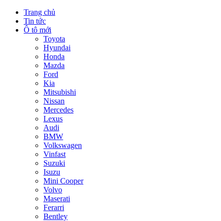
Trang chủ
Tin tức
Ô tô mới
Toyota
Hyundai
Honda
Mazda
Ford
Kia
Mitsubishi
Nissan
Mercedes
Lexus
Audi
BMW
Volkswagen
Vinfast
Suzuki
Isuzu
Mini Cooper
Volvo
Maserati
Ferarri
Bentley