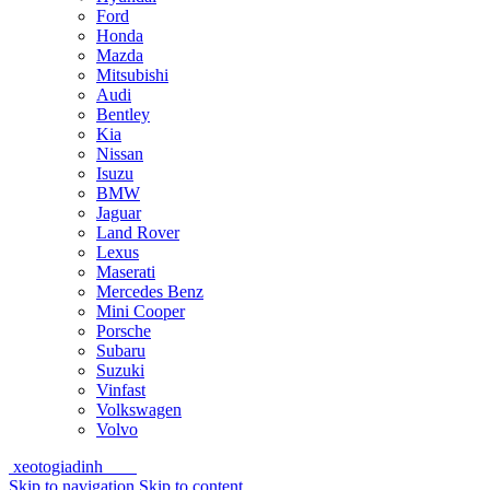
Ford
Honda
Mazda
Mitsubishi
Audi
Bentley
Kia
Nissan
Isuzu
BMW
Jaguar
Land Rover
Lexus
Maserati
Mercedes Benz
Mini Cooper
Porsche
Subaru
Suzuki
Vinfast
Volkswagen
Volvo
xeotogiadinh
.com
Skip to navigation
Skip to content