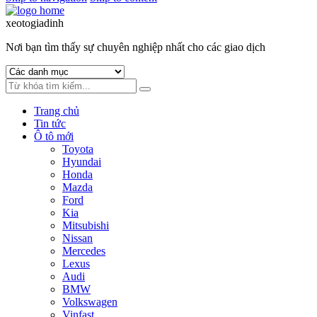
xeotogiadinh
.com
Nơi bạn tìm thấy sự chuyên nghiệp nhất cho các giao dịch
Trang chủ
Tin tức
Ô tô mới
Toyota
Hyundai
Honda
Mazda
Ford
Kia
Mitsubishi
Nissan
Mercedes
Lexus
Audi
BMW
Volkswagen
Vinfast