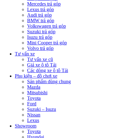
Mercedes trả góp
Lexus trả góp
Audi trả góp
BMW trả góp
Volkswagen trả góp
Suzuki trả góp
Isuzu trả góp
Mini Cooper trả góp
Volvo trả góp
Tư vấn xe
Tư vấn xe cũ
Giá xe ô tô Tải
Các dòng xe ô tô Tải
Phụ kiện – đồ chơi xe
Sản phẩm dùng chung
Mazda
Mitsubishi
Toyota
Ford
Suzuki – Isuzu
Nissan
Lexus
Showroom
Toyota
Hyundai