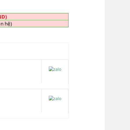
ND)
ên hệ)