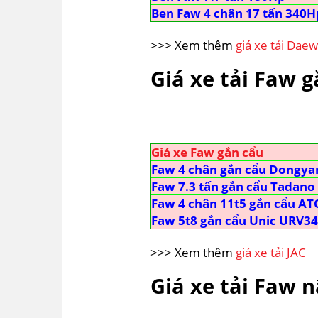
Ben Faw 4 chân 17 tấn 340H
>>> Xem thêm
giá xe tải Dae
Giá xe tải Faw 
Giá xe Faw gắn cẩu
Faw 4 chân gắn cẩu Dongya
Faw 7.3 tấn gắn cẩu Tadano
Faw 4 chân 11t5 gắn cẩu A
Faw 5t8 gắn cẩu Unic URV34
>>> Xem thêm
giá xe tải JAC
Giá xe tải Faw 