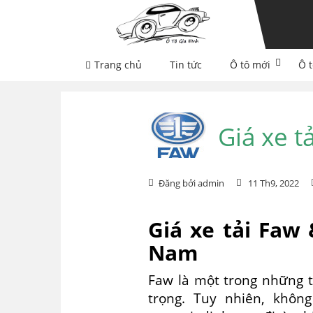
Skip
Skip
to
to
navigation
content
Trang chủ
Tin tức
Ô tô mới
Ô t
Giá xe t
Đăng bởi admin
11 Th9, 2022
Giá xe tải Faw 
Nam
Faw là một trong những t
trọng. Tuy nhiên, khôn