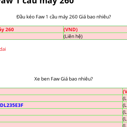
Faw 1 cầu máy 260
Đầu kéo Faw 1 cầu máy 260 Giá bao nhiêu?
áy 260
(VND)
(Liên hệ)
dai
Xe ben Faw Giá bao nhiêu?
(
(L
A6DL235E3F
(L
(L
(L
(L