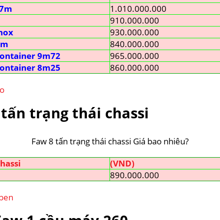
9.7m
1.010.000.000
910.000.000
inox
930.000.000
8m
840.000.000
 container 9m72
965.000.000
 container 8m25
860.000.000
co
 tấn trạng thái chassi
Faw 8 tấn trạng thái chassi Giá bao nhiêu?
chassi
(VND)
890.000.000
gben