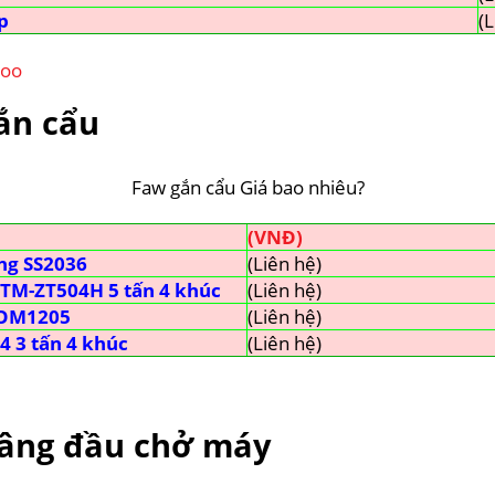
p
(L
woo
gắn cẩu
Faw gắn cẩu Giá bao nhiêu?
(VNĐ)
ng SS2036
(Liên hệ)
 TM-ZT504H 5 tấn 4 khúc
(Liên hệ)
TOM1205
(Liên hệ)
4 3 tấn 4 khúc
(Liên hệ)
nâng đầu chở máy