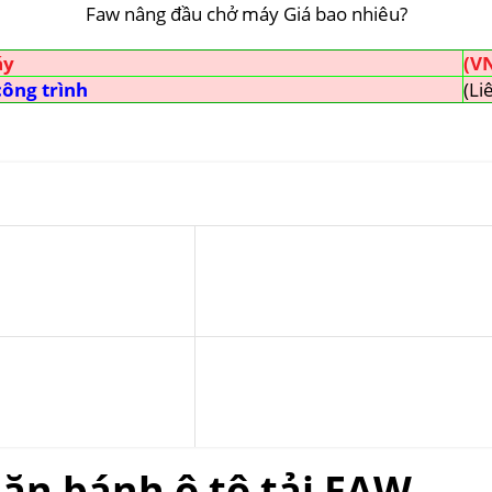
Faw nâng đầu chở máy Giá bao nhiêu?
áy
(V
ông trình
(Li
lăn bánh ô tô tải FAW