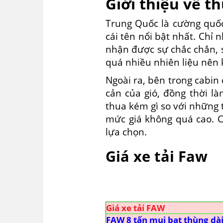
Giới thiệu về t
Trung Quốc là cường quốc
cái tên nổi bật nhất. Chỉ
nhận được sự chắc chắn, s
quá nhiều nhiên liệu nên k
Ngoài ra, bên trong cabin
cản của gió, đồng thời l
thua kém gì so với những 
mức giá không quá cao. C
lựa chọn.
Giá xe tải Faw
Giá xe tải FAW
FAW 8 tấn mui bạt thùng dà