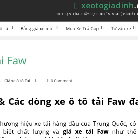
xeotogiadinh
NƠI BẠN TÌM THẤY SỰ CHUYÊN NGHIỆP NHẤT 
ô cũ
Bảng giá xe mới
Mua Xe Trả Góp
Tư vấn xe
ải Faw
Giá xe ô tô Tải
0 Comment
& Các dòng xe ô tô tải Faw đ
hương hiệu xe tải hàng đầu của Trung Quốc, có 
g biết chất lượng và
giá xe tải Faw
như thế 