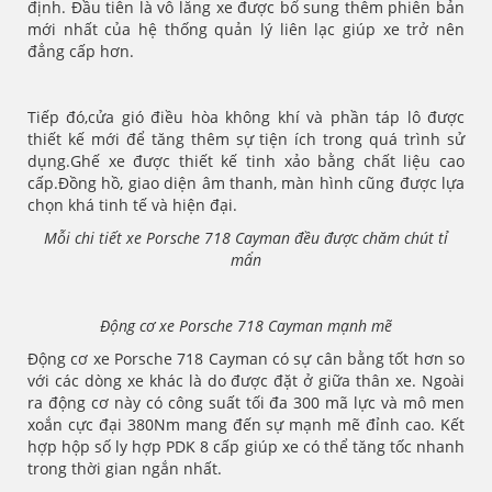
định. Đầu tiên là vô lăng xe được bổ sung thêm phiên bản
mới nhất của hệ thống quản lý liên lạc giúp xe trở nên
đẳng cấp hơn.
Tiếp đó,cửa gió điều hòa không khí và phần táp lô được
thiết kế mới để tăng thêm sự tiện ích trong quá trình sử
dụng.Ghế xe được thiết kế tinh xảo bằng chất liệu cao
cấp.Đồng hồ, giao diện âm thanh, màn hình cũng được lựa
chọn khá tinh tế và hiện đại.
Mỗi chi tiết xe Porsche 718 Cayman đều được chăm chút tỉ
mẩn
Động cơ xe Porsche 718 Cayman mạnh mẽ
Động cơ xe Porsche 718 Cayman có sự cân bằng tốt hơn so
với các dòng xe khác là do được đặt ở giữa thân xe. Ngoài
ra động cơ này có công suất tối đa 300 mã lực và mô men
xoắn cực đại 380Nm mang đến sự mạnh mẽ đỉnh cao. Kết
hợp hộp số ly hợp PDK 8 cấp giúp xe có thể tăng tốc nhanh
trong thời gian ngắn nhất.