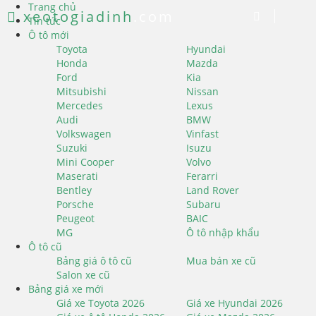
Trang chủ
xeotogiadinh
.com
Tin tức
Ô tô mới
Toyota
Hyundai
Honda
Mazda
Ford
Kia
Mitsubishi
Nissan
Mercedes
Lexus
Audi
BMW
Volkswagen
Vinfast
Suzuki
Isuzu
Mini Cooper
Volvo
Maserati
Ferarri
Bentley
Land Rover
Porsche
Subaru
Peugeot
BAIC
MG
Ô tô nhập khẩu
Ô tô cũ
Bảng giá ô tô cũ
Mua bán xe cũ
Salon xe cũ
Bảng giá xe mới
Giá xe Toyota 2026
Giá xe Hyundai 2026