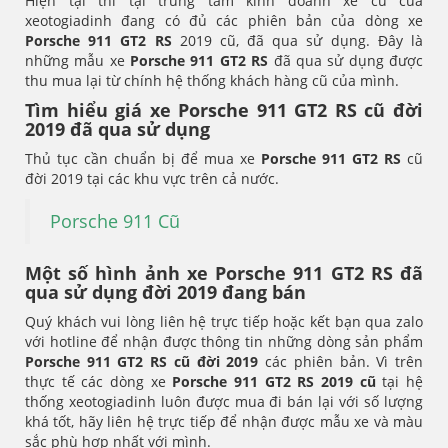
Hiện tại thì tại trung tâm kinh doanh xe cũ của
xeotogiadinh đang có đủ các phiên bản của dòng xe
Porsche 911 GT2 RS
2019 cũ, đã qua sử dụng. Đây là
những mẫu xe
Porsche 911 GT2 RS
đã qua sử dụng được
thu mua lại từ chính hệ thống khách hàng cũ của mình.
Tìm hiểu giá xe Porsche 911 GT2 RS cũ đời
2019 đã qua sử dụng
Thủ tục cần chuẩn bị để mua xe
Porsche 911 GT2 RS
cũ
đời 2019 tại các khu vực trên cả nước.
Porsche 911 Cũ
Một số hình ảnh xe Porsche 911 GT2 RS đã
qua sử dụng đời 2019 đang bán
Quý khách vui lòng liên hệ trực tiếp hoặc kết bạn qua zalo
với hotline để nhận được thông tin những dòng sản phẩm
Porsche 911 GT2 RS
cũ đời 2019
các phiên bản. Vì trên
thực tế các dòng xe
Porsche 911 GT2 RS
2019 cũ
tại hệ
thống xeotogiadinh luôn được mua đi bán lại với số lượng
khá tốt, hãy liên hệ trực tiếp để nhận được mẫu xe và màu
sắc phù hợp nhất với mình.