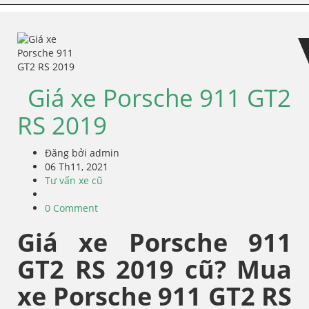
Skip
Skip
to
to
navigation
content
Giá xe Porsche 911 GT2
RS 2019
Đăng bởi admin
06 Th11, 2021
Tư vấn xe cũ
0 Comment
Giá xe Porsche 911
GT2 RS 2019 cũ? Mua
xe Porsche 911 GT2 RS