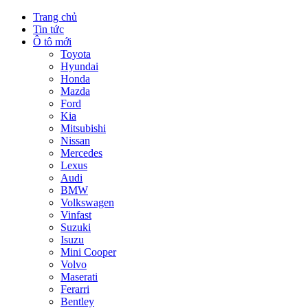
Trang chủ
Tin tức
Ô tô mới
Toyota
Hyundai
Honda
Mazda
Ford
Kia
Mitsubishi
Nissan
Mercedes
Lexus
Audi
BMW
Volkswagen
Vinfast
Suzuki
Isuzu
Mini Cooper
Volvo
Maserati
Ferarri
Bentley