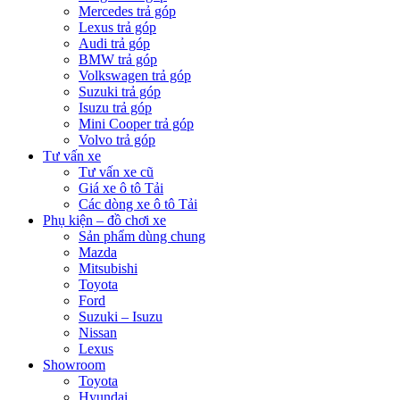
Mercedes trả góp
Lexus trả góp
Audi trả góp
BMW trả góp
Volkswagen trả góp
Suzuki trả góp
Isuzu trả góp
Mini Cooper trả góp
Volvo trả góp
Tư vấn xe
Tư vấn xe cũ
Giá xe ô tô Tải
Các dòng xe ô tô Tải
Phụ kiện – đồ chơi xe
Sản phẩm dùng chung
Mazda
Mitsubishi
Toyota
Ford
Suzuki – Isuzu
Nissan
Lexus
Showroom
Toyota
Hyundai