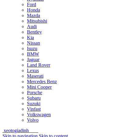
Ford
Honda
Mazda
Mitsubishi
Audi
Bentley
Kia
Nissan
Isuzu
BMW
Jaguar
Land Rover
Lexus
Maserati
Mercedes Benz
Mini Cooper
Porsche
Subaru
Suzuki
Vinfast
Volkswagen
Volvo
xeotogiadinh
.com
Skip to navigation
Skip to content