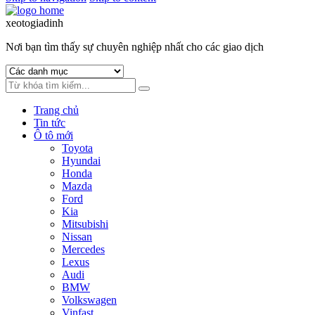
xeotogiadinh
.com
Nơi bạn tìm thấy sự chuyên nghiệp nhất cho các giao dịch
Trang chủ
Tin tức
Ô tô mới
Toyota
Hyundai
Honda
Mazda
Ford
Kia
Mitsubishi
Nissan
Mercedes
Lexus
Audi
BMW
Volkswagen
Vinfast