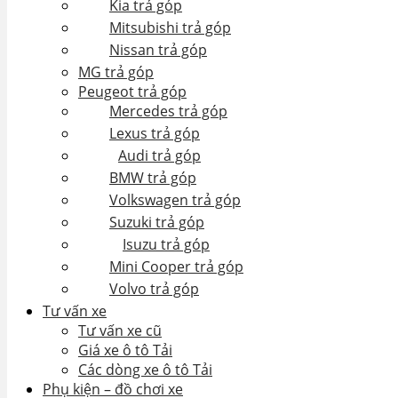
Kia trả góp
Mitsubishi trả góp
Nissan trả góp
MG trả góp
Peugeot trả góp
Mercedes trả góp
Lexus trả góp
Audi trả góp
BMW trả góp
Volkswagen trả góp
Suzuki trả góp
Isuzu trả góp
Mini Cooper trả góp
Volvo trả góp
Tư vấn xe
Tư vấn xe cũ
Giá xe ô tô Tải
Các dòng xe ô tô Tải
Phụ kiện – đồ chơi xe