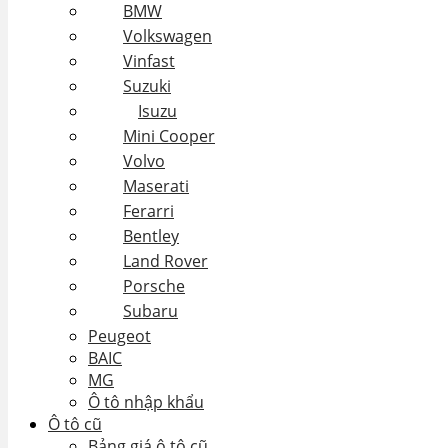
BMW
Volkswagen
Vinfast
Suzuki
Isuzu
Mini Cooper
Volvo
Maserati
Ferarri
Bentley
Land Rover
Porsche
Subaru
Peugeot
BAIC
MG
Ô tô nhập khẩu
Ô tô cũ
Bảng giá ô tô cũ