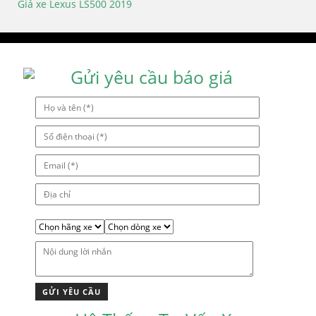
Điều
Giá xe Lexus LS500 2019
hướng
bài
viết
Gửi yêu cầu báo giá