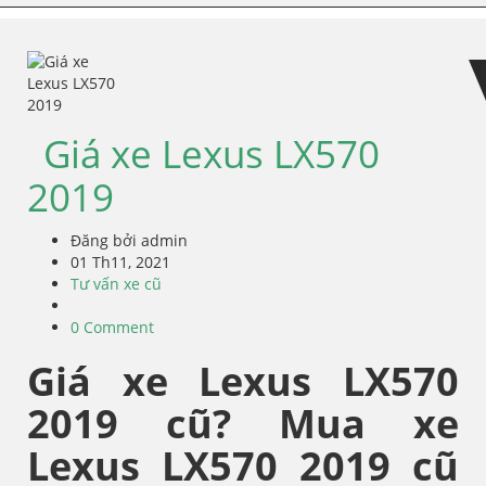
Skip
Skip
to
to
navigation
content
Giá xe Lexus LX570
2019
Đăng bởi admin
01 Th11, 2021
Tư vấn xe cũ
0 Comment
Giá xe Lexus LX570
2019 cũ? Mua xe
Lexus LX570 2019 cũ