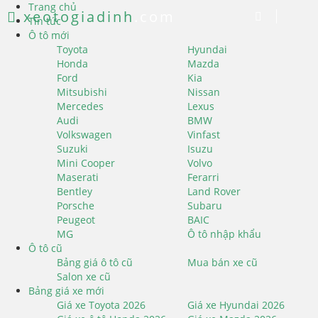
Trang chủ
xeotogiadinh
.com
Tin tức
Ô tô mới
Toyota
Hyundai
Honda
Mazda
Ford
Kia
Mitsubishi
Nissan
Mercedes
Lexus
Audi
BMW
Volkswagen
Vinfast
Suzuki
Isuzu
Mini Cooper
Volvo
Maserati
Ferarri
Bentley
Land Rover
Porsche
Subaru
Peugeot
BAIC
MG
Ô tô nhập khẩu
Ô tô cũ
Bảng giá ô tô cũ
Mua bán xe cũ
Salon xe cũ
Bảng giá xe mới
Giá xe Toyota 2026
Giá xe Hyundai 2026