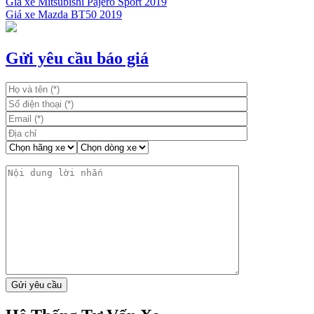
Giá xe Mitsubishi Pajero Sport 2019
Giá xe Mazda BT50 2019
Điều
hướng
bài
Gửi yêu cầu báo giá
viết