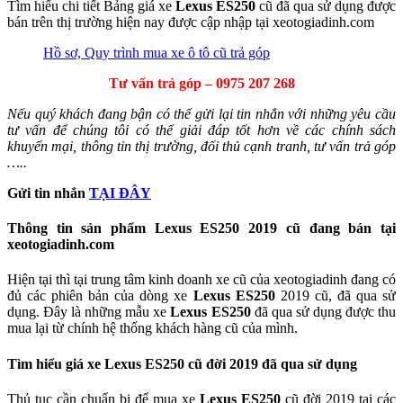
Tìm hiểu chi tiết Bảng giá xe
Lexus ES250
cũ đã qua sử dụng được
bán trên thị trường hiện nay được cập nhập tại xeotogiadinh.com
Hồ sơ, Quy trình mua xe ô tô cũ trả góp
Tư vấn trả góp – 0975 207 268
Nếu quý khách đang bận có thể gửi lại tin nhắn với những yêu cầu
tư vấn để chúng tôi có thể giải đáp tốt hơn về các chính sách
khuyến mại, thông tin thị trường, đối thủ cạnh tranh, tư vấn trả góp
…..
Gửi tin nhắn
TẠI ĐÂY
Thông tin sản phẩm Lexus ES250 2019 cũ đang bán tại
xeotogiadinh.com
Hiện tại thì tại trung tâm kinh doanh xe cũ của xeotogiadinh đang có
đủ các phiên bản của dòng xe
Lexus ES250
2019 cũ, đã qua sử
dụng. Đây là những mẫu xe
Lexus ES250
đã qua sử dụng được thu
mua lại từ chính hệ thống khách hàng cũ của mình.
Tìm hiểu giá xe Lexus ES250 cũ đời 2019 đã qua sử dụng
Thủ tục cần chuẩn bị để mua xe
Lexus ES250
cũ đời 2019 tại các