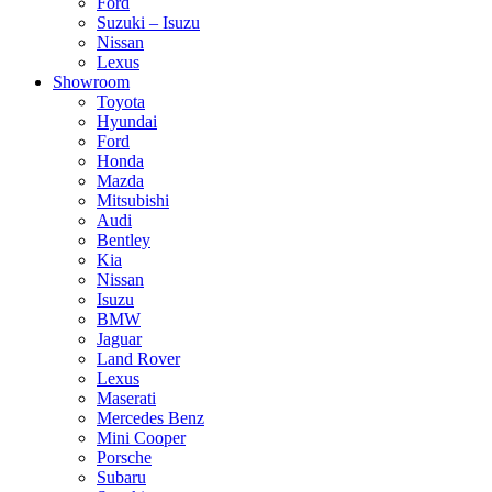
Ford
Suzuki – Isuzu
Nissan
Lexus
Showroom
Toyota
Hyundai
Ford
Honda
Mazda
Mitsubishi
Audi
Bentley
Kia
Nissan
Isuzu
BMW
Jaguar
Land Rover
Lexus
Maserati
Mercedes Benz
Mini Cooper
Porsche
Subaru