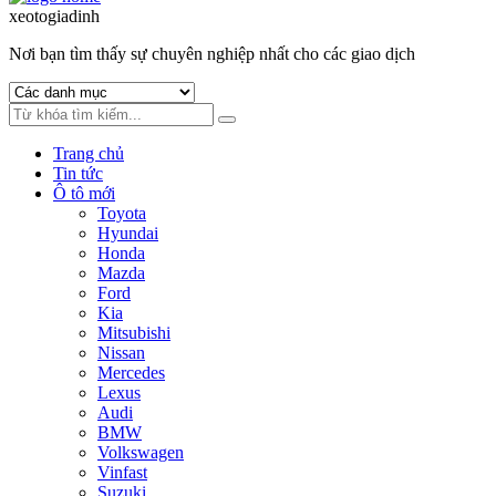
to
to
xeotogiadinh
.com
navigation
content
Nơi bạn tìm thấy sự chuyên nghiệp nhất cho các giao dịch
Trang chủ
Tin tức
Ô tô mới
Toyota
Hyundai
Honda
Mazda
Ford
Kia
Mitsubishi
Nissan
Mercedes
Lexus
Audi
BMW
Volkswagen
Vinfast
Suzuki