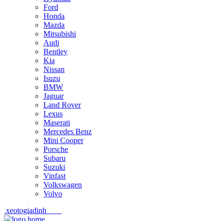
Ford
Honda
Mazda
Mitsubishi
Audi
Bentley
Kia
Nissan
Isuzu
BMW
Jaguar
Land Rover
Lexus
Maserati
Mercedes Benz
Mini Cooper
Porsche
Subaru
Suzuki
Vinfast
Volkswagen
Volvo
xeotogiadinh
.com
Skip
Skip