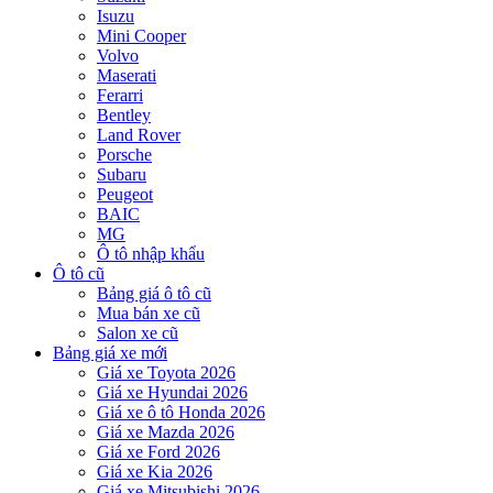
Isuzu
Mini Cooper
Volvo
Maserati
Ferarri
Bentley
Land Rover
Porsche
Subaru
Peugeot
BAIC
MG
Ô tô nhập khẩu
Ô tô cũ
Bảng giá ô tô cũ
Mua bán xe cũ
Salon xe cũ
Bảng giá xe mới
Giá xe Toyota 2026
Giá xe Hyundai 2026
Giá xe ô tô Honda 2026
Giá xe Mazda 2026
Giá xe Ford 2026
Giá xe Kia 2026
Giá xe Mitsubishi 2026