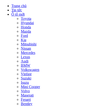
Trang chủ
Tin tức
Ô tô mới
Toyota
Hyundai
Honda
Mazda
Ford
Kia
Mitsubishi
Nissan
Mercedes
Lexus
Audi
BMW
Volkswagen
Vinfast
Suzuki
Isuzu
Mini Cooper
Volvo
Maserati
Ferarri
Bentley