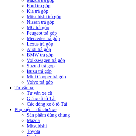
Mazda trả góp
Ford trả góp
Kia trả góp
Mitsubishi trả góp
Nissan trả góp
MG trả góp
Peugeot trả góp
Mercedes trả góp
Lexus trả góp
Audi trả góp
BMW trả góp
Volkswagen trả góp
Suzuki trả góp
Isuzu trả góp
Mini Cooper trả góp
Volvo trả góp
Tư vấn xe
Tư vấn xe cũ
Giá xe ô tô Tải
Các dòng xe ô tô Tải
Phụ kiện – đồ chơi xe
Sản phẩm dùng chung
Mazda
Mitsubishi
Toyota