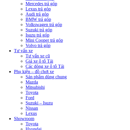
Mercedes trả góp
Lexus trả góp
Audi trả góp
BMW trả góp
Volkswagen trả góp
Suzuki trả góp
Isuzu trả góp
Mini Cooper trả góp
Volvo trả góp
Tư vấn xe
Tư vấn xe cũ
Giá xe ô tô Tải
Các dòng xe ô tô Tải
Phụ kiện – đồ chơi xe
Sản phẩm dùng chung
Mazda
Mitsubishi
Toyota
Ford
Suzuki – Isuzu
Nissan
Lexus
Showroom
Toyota
Hyundai