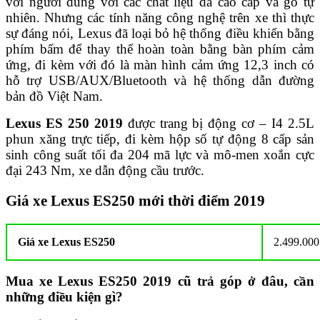
với người dùng với các chất liệu da cao cấp và gỗ tự
nhiên. Nhưng các tính năng công nghệ trên xe thì thực
sự đáng nói, Lexus đã loại bỏ hệ thống điều khiển bằng
phím bấm để thay thế hoàn toàn bằng bàn phím cảm
ứng, đi kèm với đó là màn hình cảm ứng 12,3 inch có
hỗ trợ USB/AUX/Bluetooth và hệ thống dẫn đường
bản đồ Việt Nam.
Lexus ES 250 2019
được trang bị động cơ – I4 2.5L
phun xăng trực tiếp, đi kèm hộp số tự động 8 cấp sản
sinh công suất tối đa 204 mã lực và mô-men xoắn cực
đại 243 Nm, xe dẫn động cầu trước.
Giá xe Lexus ES250 mới thời điểm 2019
Giá xe Lexus ES250
2.499.00
Mua xe Lexus ES250 2019 cũ trả góp ở đâu, cần
những điều kiện gì?