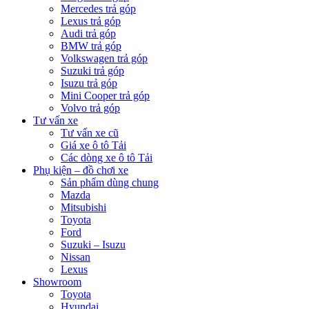
Mercedes trả góp
Lexus trả góp
Audi trả góp
BMW trả góp
Volkswagen trả góp
Suzuki trả góp
Isuzu trả góp
Mini Cooper trả góp
Volvo trả góp
Tư vấn xe
Tư vấn xe cũ
Giá xe ô tô Tải
Các dòng xe ô tô Tải
Phụ kiện – đồ chơi xe
Sản phẩm dùng chung
Mazda
Mitsubishi
Toyota
Ford
Suzuki – Isuzu
Nissan
Lexus
Showroom
Toyota
Hyundai