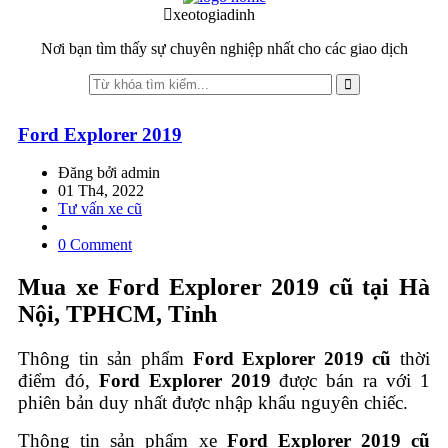
to
to
xeotogiadinh
.com
navigation
content
Nơi bạn tìm thấy sự chuyên nghiệp nhất cho các giao dịch
Ford Explorer 2019
Đăng bởi admin
01 Th4, 2022
Tư vấn xe cũ
0 Comment
Mua xe Ford Explorer
2019 cũ tại Hà
Nội, TPHCM, Tỉnh
Thông tin sản phẩm
Ford Explorer 2019 cũ
thời
điểm đó,
Ford Explorer
2019
được bán ra với 1
phiên bản duy nhất được nhập khẩu nguyên chiếc.
Thông tin sản phẩm xe
Ford Explorer
2019 cũ