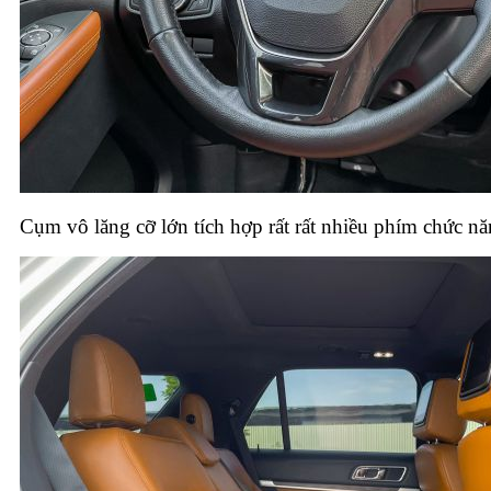
Cụm vô lăng cỡ lớn tích hợp rất rất nhiều phím chức nă