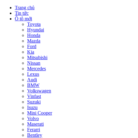
Trang chủ
Tin tức
Ô tô mới
Toyota
Hyundai
Honda
Mazda
Ford
Kia
Mitsubishi
Nissan
Mercedes
Lexus
Audi
BMW
Volkswagen
Vinfast
Suzuki
Isuzu
Mini Cooper
Volvo
Maserati
Ferarri
Bentley