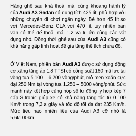
Hàng ghế sau khá thoải mái cùng khoang hành lý
của
Audi A3 Sedan
có dung tích 425 lít, phù hợp với
những chuyến đi chơi ngắn ngày. Bé hơn 45 lít so
với Mercedes-Benz CLA với 470 lít, tuy nhiên bạn
vẫn có thể để thoải mái 1-2 va li lớn cùng các vật
dụng nhỏ. Đồng thời ghế sau của
Audi A3
cũng có
khả năng gập linh hoạt để gia tăng thể tích chứa đồ.
Ở Việt Nam, phiên bản
Audi A3
được sử dụng động
cơ xăng tăng áp 1.8 TFSI có công suất 180 mã lực tại
vòng tua 5.100 – 6.200 vòng/phút, mô-men xoắn cực
đại 250 Nm tại vòng tua 1.250 – 5000 vòng/phút. Sức
mạnh này kết hợp cùng hộp số tự động ly hợp kép 7
cấp S-tronic giúp xe có khả năng tăng tốc từ 0-100
Km/h trong 7,3 s giây và tốc độ tối đa đạt 235 Km/h.
Mức tiêu hao nhiên liệu của Audi A3 cỡ nhỏ là
5,6l/100km.