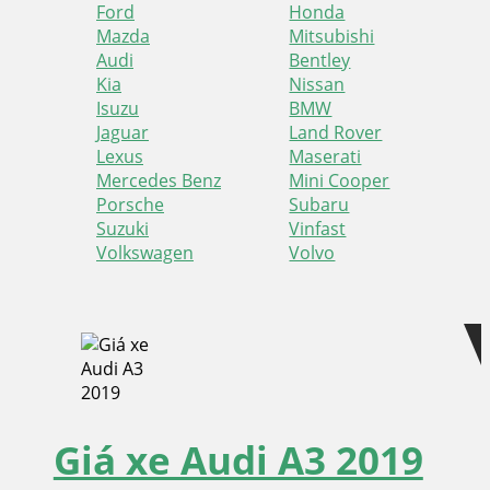
Ford
Honda
Mazda
Mitsubishi
Audi
Bentley
Kia
Nissan
Isuzu
BMW
Jaguar
Land Rover
Lexus
Maserati
Mercedes Benz
Mini Cooper
Porsche
Subaru
Suzuki
Vinfast
Volkswagen
Volvo
Skip
Skip
to
to
navigation
content
Giá xe Audi A3 2019