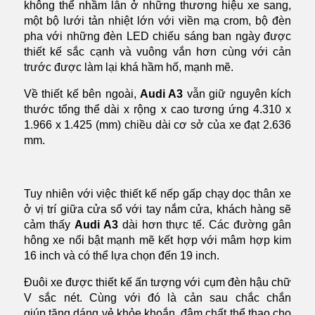
không thể nhầm lẫn ở những thương hiệu xe sang,
một bộ lưới tản nhiệt lớn với viền mạ crom, bộ đèn
pha với những đèn LED chiếu sáng ban ngày được
thiết kế sắc cạnh và vuông vắn hơn cùng với cản
trước được làm lại khá hầm hố, mạnh mẽ.
Về thiết kế bên ngoài,
Audi A3
vẫn giữ nguyên kích
thước tổng thể dài x rộng x cao tương ứng 4.310 x
1.966 x 1.425 (mm) chiều dài cơ sở của xe đạt 2.636
mm.
Tuy nhiên với việc thiết kế nếp gấp chạy dọc thân xe
ở vị trí giữa cửa sổ với tay nắm cửa, khách hàng sẽ
cảm thấy
Audi A3
dài hơn thực tế. Các đường gân
hông xe nổi bật mạnh mẽ kết hợp với mâm hợp kim
16 inch và có thể lựa chọn đến 19 inch.
Đuôi xe được thiết kế ấn tượng với cụm đèn hậu chữ
V sắc nét. Cùng với đó là cản sau chắc chắn
giúp tăng dáng vẻ khỏe khoắn, đậm chất thể thao cho