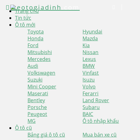
xeotogiadinh
.com
Trang chủ
Tin tức
Ô tô mới
Toyota
Hyundai
Honda
Mazda
Ford
Kia
Mitsubishi
Nissan
Mercedes
Lexus
Audi
BMW
Volkswagen
Vinfast
Suzuki
Isuzu
Mini Cooper
Volvo
Maserati
Ferarri
Bentley
Land Rover
Porsche
Subaru
Peugeot
BAIC
MG
Ô tô nhập khẩu
Ô tô cũ
Bảng giá ô tô cũ
Mua bán xe cũ