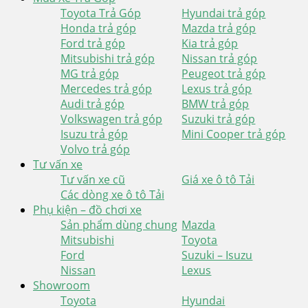
Toyota Trả Góp
Hyundai trả góp
Honda trả góp
Mazda trả góp
Ford trả góp
Kia trả góp
Mitsubishi trả góp
Nissan trả góp
MG trả góp
Peugeot trả góp
Mercedes trả góp
Lexus trả góp
Audi trả góp
BMW trả góp
Volkswagen trả góp
Suzuki trả góp
Isuzu trả góp
Mini Cooper trả góp
Volvo trả góp
Tư vấn xe
Tư vấn xe cũ
Giá xe ô tô Tải
Các dòng xe ô tô Tải
Phụ kiện – đồ chơi xe
Sản phẩm dùng chung
Mazda
Mitsubishi
Toyota
Ford
Suzuki – Isuzu
Nissan
Lexus
Showroom
Toyota
Hyundai