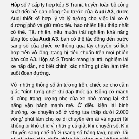
Hộp số 7 cấp ly hợp kép S Tronic truyền toàn bộ công
suất đến hệ dẫn động cầu trước của
Audi A3
, được
Audi thiết kế hợp lý và lý tưởng cho việc lái xe ở
đường phố và giữ mức tiêu hao nhiên liệu thấp nhất
có thể. Tất nhiên, nếu muốn trải nghiệm khả năng
tăng tốc của
Audi A3
, bạn có thể tác động đến bước
sang số của chiếc xe thông qua lẫy chuyển số tích
hợp trên vô-lăng, trang bị tiêu chuẩn trên mọi phiên
bản của A3. Hộp số S Tronic mang lại trải nghiệm lái
xe hấp dẫn, nó biết chính xác những gì cần làm trên
suốt đoạn đường.
Với những thông số ấn tượng trên, chiếc xe cho cảm
giác “dính lưng ghế” khi đạp thốc ga. Động cơ mạnh
đi cùng trọng lượng nhẹ của xe nhỏ mang lại khả
năng vận hành mạnh mẽ. Ở điều kiện lái bình
thường, xe chuyển số ở vòng tua thấp dưới 2.000
vòng/ phút làm cho xe di chuyển êm ái và người lái
không bị khó chịu vì những cú giật khi chuyển số. Khi
chuyển sang chế độ S (sang số bằng tay), người lái