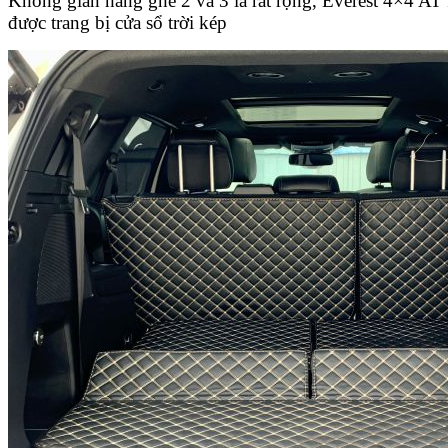
Không gian hàng ghế 2 và 3 là rất rộng, Everest 4×4 A
được trang bị cửa sổ trời kép