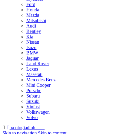
Ford
Honda
Mazda
Mitsubishi
Audi
Bentley
Kia
Nissan
Isuzu
BMW
Jaguar
Land Rover
Lexus
Maserati
Mercedes Benz
Mini Cooper
Porsche
Subaru
Suzuki
Vinfast
Volkswagen
Volvo
xeotogiadinh
.com
Skip to navigation
Skip to content