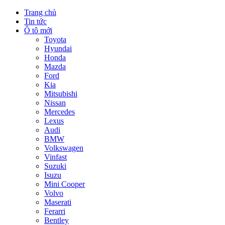
Trang chủ
Tin tức
Ô tô mới
Toyota
Hyundai
Honda
Mazda
Ford
Kia
Mitsubishi
Nissan
Mercedes
Lexus
Audi
BMW
Volkswagen
Vinfast
Suzuki
Isuzu
Mini Cooper
Volvo
Maserati
Ferarri
Bentley