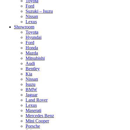
Toyota
Ford
Suzuki – Isuzu
Nissan
Lexus
Showroom
Toyota
Hyundai
Ford
Honda
Mazda
Mitsubishi
Audi
Bentley
Kia
Nissan
Isuzu
BMW
Jaguar
Land Rover
Lexus
Maserati
Mercedes Benz
Mini Cooper
Porsche