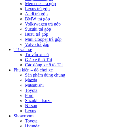
Mercedes trả góp
Lexus trả góp
Audi trả góp
BMW trả góp
Volkswagen trả góp
Suzuki trả góp
Isuzu trả góp
Mini Cooper trả góp
Volvo trả góp
Tư vấn xe
Tư vấn xe cũ
Giá xe ô tô Tải
Các dòng xe ô tô Tải
Phụ kiện – đồ chơi xe
Sản phẩm dùng chung
Mazda
Mitsubishi
Toyota
Ford
Suzuki – Isuzu
Nissan
Lexus
Showroom
Toyota
Hyundai