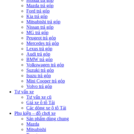
Honda trả góp
Mazda trả góp
Ford trả góp
Kia trả góp
Mitsubishi trả góp
Nissan trả góp
MG trả góp
Peugeot trả góp
Mercedes trả góp
Lexus trả góp
Audi trả góp
BMW trả góp
Volkswagen trả góp
Suzuki trả góp
Isuzu trả góp
Mini Cooper trả góp
Volvo trả góp
Tư vấn xe
Tư vấn xe cũ
Giá xe ô tô Tải
Các dòng xe ô tô Tải
Phụ kiện – đồ chơi xe
Sản phẩm dùng chung
Mazda
Mitsubishi