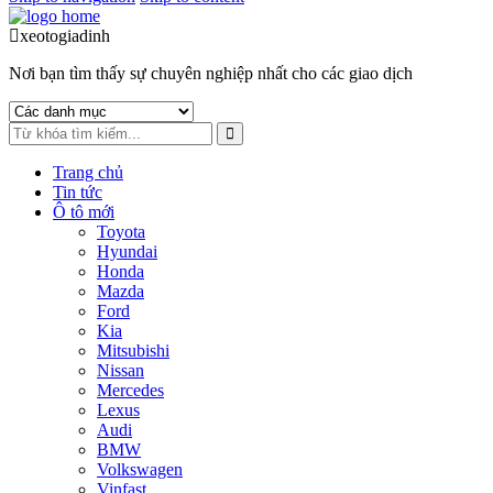
xeotogiadinh
.com
Nơi bạn tìm thấy sự chuyên nghiệp nhất cho các giao dịch
Trang chủ
Tin tức
Ô tô mới
Toyota
Hyundai
Honda
Mazda
Ford
Kia
Mitsubishi
Nissan
Mercedes
Lexus
Audi
BMW
Volkswagen
Vinfast