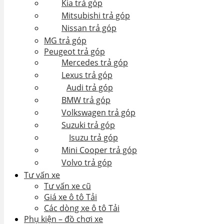
Kia trả góp
Mitsubishi trả góp
Nissan trả góp
MG trả góp
Peugeot trả góp
Mercedes trả góp
Lexus trả góp
Audi trả góp
BMW trả góp
Volkswagen trả góp
Suzuki trả góp
Isuzu trả góp
Mini Cooper trả góp
Volvo trả góp
Tư vấn xe
Tư vấn xe cũ
Giá xe ô tô Tải
Các dòng xe ô tô Tải
Phụ kiện – đồ chơi xe