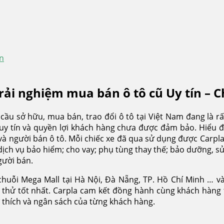
ên
ải nghiệm mua bán ô tô cũ Uy tín – 
ầu sở hữu, mua bán, trao đổi ô tô tại Việt Nam đang là rấ
 uy tín và quyền lợi khách hàng chưa được đảm bảo. Hiểu đ
 người bán ô tô. Mỗi chiếc xe đã qua sử dụng được Carpla
; dịch vụ bảo hiểm; cho vay; phụ tùng thay thế; bảo dưỡng, 
gười bán.
 chuỗi Mega Mall tại Hà Nội, Đà Nẵng, TP. Hồ Chí Minh … v
ái thử tốt nhất. Carpla cam kết đồng hành cùng khách hàng
ở thích và ngân sách của từng khách hàng.