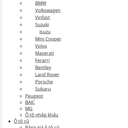
BMW
Volkswagen
Vinfast
Suzuki
Isuzu
Mini Cooper
Volvo
Maserati
Ferarri
Bentley
Land Rover
Porsche
Subaru
Peugeot
BAIC
MG
Ô tô nhập khẩu
Ô tô cũ
Bảng giá ô tô cũ