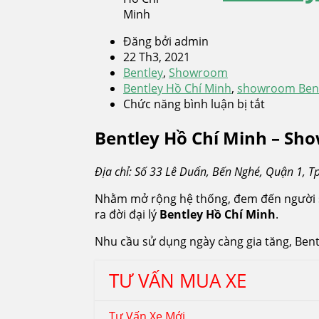
Đăng bởi admin
22 Th3, 2021
Bentley
,
Showroom
Bentley Hồ Chí Minh
,
showroom Bent
Chức năng bình luận bị tắt
ở
Bentley
Bentley Hồ Chí Minh – Sh
Hồ
Chí
Minh
Địa chỉ: Số 33 Lê Duẩn, Bến Nghé, Quận 1, T
Nhằm mở rộng hệ thống, đem đến người s
ra đời đại lý
Bentley Hồ Chí Minh
.
Nhu cầu sử dụng ngày càng gia tăng, Be
TƯ VẤN MUA XE
Tư Vấn Xe Mới