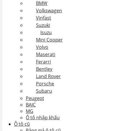
BMW
Volkswagen
Vinfast
Suzuki
Isuzu
Mini Cooper
Volvo
Maserati
Ferarri
Bentley
Land Rover
Porsche
Subaru
Peugeot
BAIC
MG
Ô tô nhập khẩu
Ô tô cũ
Bảng giá ô tô cũ