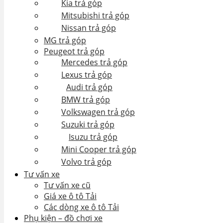
Kia trả góp
Mitsubishi trả góp
Nissan trả góp
MG trả góp
Peugeot trả góp
Mercedes trả góp
Lexus trả góp
Audi trả góp
BMW trả góp
Volkswagen trả góp
Suzuki trả góp
Isuzu trả góp
Mini Cooper trả góp
Volvo trả góp
Tư vấn xe
Tư vấn xe cũ
Giá xe ô tô Tải
Các dòng xe ô tô Tải
Phụ kiện – đồ chơi xe