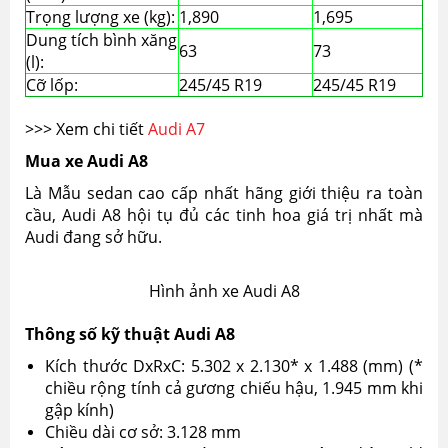
Trọng lượng xe (kg):
1,890
1,695
Dung tích bình xăng
63
73
(l):
Cỡ lốp:
245/45 R19
245/45 R19
>>> Xem chi tiết
Audi A7
Mua xe Audi A8
Là Mẫu sedan cao cấp nhất hãng giới thiệu ra toàn
cầu, Audi A8 hội tụ đủ các tinh hoa giá trị nhất mà
Audi đang sở hữu.
Hình ảnh xe Audi A8
Thông số kỹ thuật Audi A8
Kích thước DxRxC: 5.302 x 2.130* x 1.488 (mm) (*
chiều rộng tính cả gương chiếu hậu, 1.945 mm khi
gập kính)
Chiều dài cơ sở: 3.128 mm