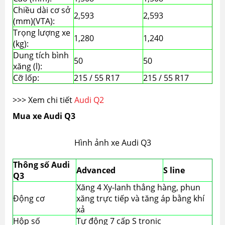
Chiều dài cơ sở
2,593
2,593
(mm)(VTA):
Trọng lượng xe
1,280
1,240
(kg):
Dung tích bình
50
50
xăng (l):
Cỡ lốp:
215 / 55 R17
215 / 55 R17
>>> Xem chi tiết
Audi Q2
Mua xe Audi Q3
Hình ảnh xe Audi Q3
Thông số Audi
Advanced
S line
Q3
Xăng 4 Xy-lanh thẳng hàng, phun
Động cơ
xăng trực tiếp và tăng áp bằng khí
xả
Hộp số
Tự động 7 cấp S tronic