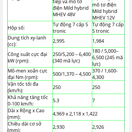
tiếp và mô tơ
mô tơ điện
điện Mild hybrid
Mild hybrid
MHEV 48V
MHEV 12V
Tự động 7 cấp S
Tự động 7 cấp
Hộp số:
tronic
S tronic
Dung tích xy-lanh
2,995
1,984
(cc):
180 / 5,000–
Công suất cực đại
250/5,200 – 6,400
6,500 (245 mã
kW (rpm):
(340 mã lực)
lực)
Mô-men xoắn cực
370 / 1,600-
500/1,370 – 4,500
đại Nm (rpm):
4,300
Vận tốc tối đa
250
250
(km/h):
Khả năng tăng tốc
5.3
7
0-100 km/h:
Dài x Rộng x Cao
4,969 x 2,118 x 1,422
(mm):
Chiều dài cơ sở
2,930
2,926
(mm):