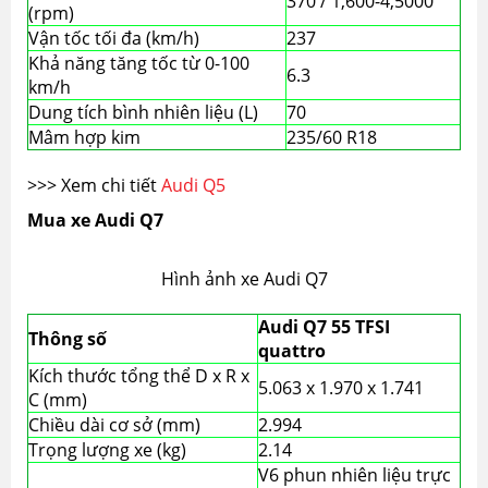
370 / 1,600-4,5000
(rpm)
Vận tốc tối đa (km/h)
237
Khả năng tăng tốc từ 0-100
6.3
km/h
Dung tích bình nhiên liệu (L)
70
Mâm hợp kim
235/60 R18
>>> Xem chi tiết
Audi Q5
Mua xe Audi Q7
Hình ảnh xe Audi Q7
Audi Q7 55 TFSI
Thông số
quattro
Kích thước tổng thể D x R x
5.063 x 1.970 x 1.741
C (mm)
Chiều dài cơ sở (mm)
2.994
Trọng lượng xe (kg)
2.14
V6 phun nhiên liệu trực