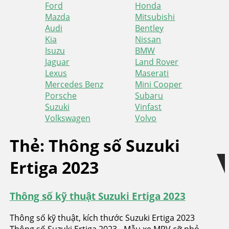
Ford
Honda
Mazda
Mitsubishi
Audi
Bentley
Kia
Nissan
Isuzu
BMW
Jaguar
Land Rover
Lexus
Maserati
Mercedes Benz
Mini Cooper
Porsche
Subaru
Suzuki
Vinfast
Volkswagen
Volvo
Skip
Skip
Thẻ:
Thông số Suzuki
to
to
Ertiga 2023
navigation
content
Thông số kỹ thuật Suzuki Ertiga 2023
Thông số kỹ thuật, kích thước Suzuki Ertiga 2023
Thông số Suzuki Ertiga 2023 - Mẫu xe MPV cỡ nhỏ