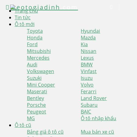
xeotogiadinh
.com
Trang chủ
Tin tức
Ô tô mới
Toyota
Hyundai
Honda
Mazda
Ford
Kia
Mitsubishi
Nissan
Mercedes
Lexus
Audi
BMW
Volkswagen
Vinfast
Suzuki
Isuzu
Mini Cooper
Volvo
Maserati
Ferarri
Bentley
Land Rover
Porsche
Subaru
Peugeot
BAIC
MG
Ô tô nhập khẩu
Ô tô cũ
Bảng giá ô tô cũ
Mua bán xe cũ