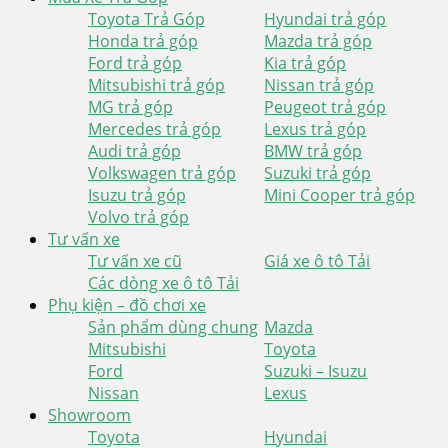
Toyota Trả Góp
Hyundai trả góp
Honda trả góp
Mazda trả góp
Ford trả góp
Kia trả góp
Mitsubishi trả góp
Nissan trả góp
MG trả góp
Peugeot trả góp
Mercedes trả góp
Lexus trả góp
Audi trả góp
BMW trả góp
Volkswagen trả góp
Suzuki trả góp
Isuzu trả góp
Mini Cooper trả góp
Volvo trả góp
Tư vấn xe
Tư vấn xe cũ
Giá xe ô tô Tải
Các dòng xe ô tô Tải
Phụ kiện – đồ chơi xe
Sản phẩm dùng chung
Mazda
Mitsubishi
Toyota
Ford
Suzuki – Isuzu
Nissan
Lexus
Showroom
Toyota
Hyundai