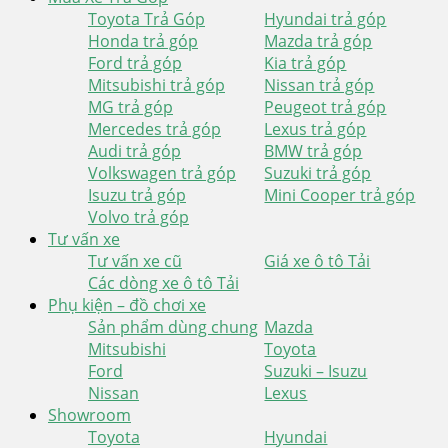
Toyota Trả Góp
Hyundai trả góp
Honda trả góp
Mazda trả góp
Ford trả góp
Kia trả góp
Mitsubishi trả góp
Nissan trả góp
MG trả góp
Peugeot trả góp
Mercedes trả góp
Lexus trả góp
Audi trả góp
BMW trả góp
Volkswagen trả góp
Suzuki trả góp
Isuzu trả góp
Mini Cooper trả góp
Volvo trả góp
Tư vấn xe
Tư vấn xe cũ
Giá xe ô tô Tải
Các dòng xe ô tô Tải
Phụ kiện – đồ chơi xe
Sản phẩm dùng chung
Mazda
Mitsubishi
Toyota
Ford
Suzuki – Isuzu
Nissan
Lexus
Showroom
Toyota
Hyundai