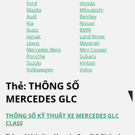
Ford
Honda
Mazda
Mitsubishi
Audi
Bentley
Kia
Nissan
Isuzu
BMW
Jaguar
Land Rover
Lexus
Maserati
Mercedes Benz
Mini Cooper
Porsche
Subaru
Suzuki
Vinfast
Volkswagen
Volvo
Skip
Skip
Thẻ:
THÔNG SỐ
to
to
MERCEDES GLC
navigation
content
THÔNG SỐ KỸ THUẬT XE MERCEDES GLC
CLASS