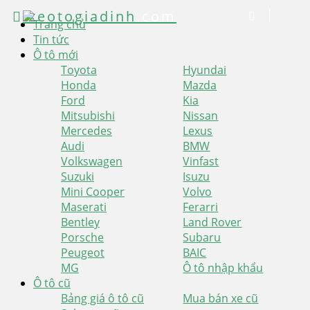
xeotogiadinh
.com
Trang chủ
Tin tức
Ô tô mới
Toyota
Hyundai
Honda
Mazda
Ford
Kia
Mitsubishi
Nissan
Mercedes
Lexus
Audi
BMW
Volkswagen
Vinfast
Suzuki
Isuzu
Mini Cooper
Volvo
Maserati
Ferarri
Bentley
Land Rover
Porsche
Subaru
Peugeot
BAIC
MG
Ô tô nhập khẩu
Ô tô cũ
Bảng giá ô tô cũ
Mua bán xe cũ