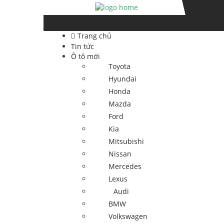
Skip
Skip
to
to
navigation
content
Trang chủ
Tin tức
Ô tô mới
Toyota
Hyundai
Honda
Mazda
Ford
Kia
Mitsubishi
Nissan
Mercedes
Lexus
Audi
BMW
Volkswagen