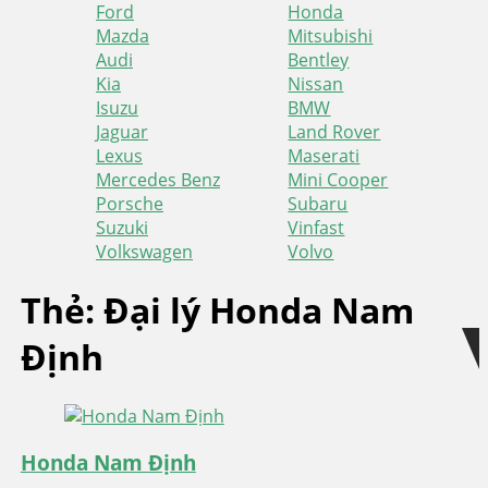
Ford
Honda
Mazda
Mitsubishi
Audi
Bentley
Kia
Nissan
Isuzu
BMW
Jaguar
Land Rover
Lexus
Maserati
Mercedes Benz
Mini Cooper
Porsche
Subaru
Suzuki
Vinfast
Volkswagen
Volvo
Skip
Skip
Thẻ:
Đại lý Honda Nam
to
to
Định
navigation
content
Honda Nam Định