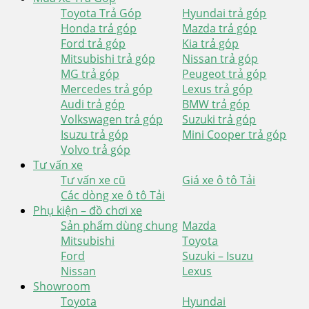
Toyota Trả Góp
Hyundai trả góp
Honda trả góp
Mazda trả góp
Ford trả góp
Kia trả góp
Mitsubishi trả góp
Nissan trả góp
MG trả góp
Peugeot trả góp
Mercedes trả góp
Lexus trả góp
Audi trả góp
BMW trả góp
Volkswagen trả góp
Suzuki trả góp
Isuzu trả góp
Mini Cooper trả góp
Volvo trả góp
Tư vấn xe
Tư vấn xe cũ
Giá xe ô tô Tải
Các dòng xe ô tô Tải
Phụ kiện – đồ chơi xe
Sản phẩm dùng chung
Mazda
Mitsubishi
Toyota
Ford
Suzuki – Isuzu
Nissan
Lexus
Showroom
Toyota
Hyundai