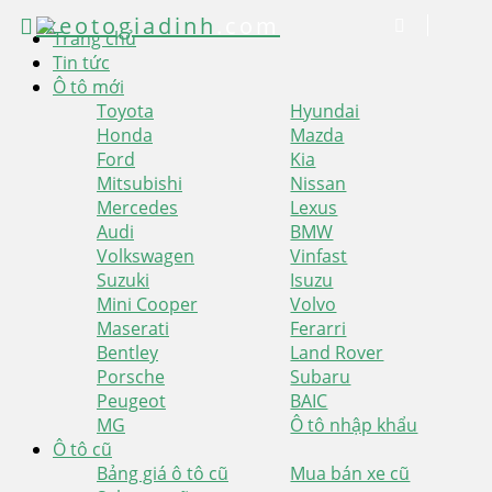
xeotogiadinh
.com
Trang chủ
Tin tức
Ô tô mới
Toyota
Hyundai
Honda
Mazda
Ford
Kia
Mitsubishi
Nissan
Mercedes
Lexus
Audi
BMW
Volkswagen
Vinfast
Suzuki
Isuzu
Mini Cooper
Volvo
Maserati
Ferarri
Bentley
Land Rover
Porsche
Subaru
Peugeot
BAIC
MG
Ô tô nhập khẩu
Ô tô cũ
Bảng giá ô tô cũ
Mua bán xe cũ