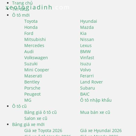
Trang chủ
xeotogiadinh
.com
Tin tức
Ô tô mới
Toyota
Hyundai
Honda
Mazda
Ford
Kia
Mitsubishi
Nissan
Mercedes
Lexus
Audi
BMW
Volkswagen
Vinfast
Suzuki
Isuzu
Mini Cooper
Volvo
Maserati
Ferarri
Bentley
Land Rover
Porsche
Subaru
Peugeot
BAIC
MG
Ô tô nhập khẩu
Ô tô cũ
Bảng giá ô tô cũ
Mua bán xe cũ
Salon xe cũ
Bảng giá xe mới
Giá xe Toyota 2026
Giá xe Hyundai 2026